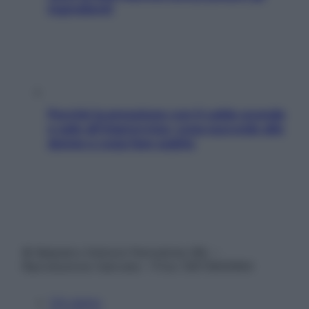
ingredienti
Perché la pressione con il caldo scende
e sale all’improvviso: cosa succede alle
donne e cosa fare subito
© Belpietro Edizioni Periodiche SRL –
Riproduzione riservata – P.Iva 13673600964
Chi siamo