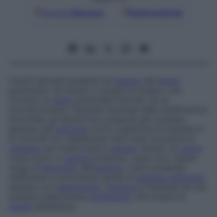
Google
Discover
Fonti preferite
Cavità naturale presente nel
tessuto
del
lobulo
polmonare. Gli alveoli, in gruppi di cinque o sei,
formano un
acino
polmonare rifornito da un
microbronchiolo. Elementi terminali delle ramificazioni
bronchiali, gli alveoli sono preposti allo scambio
gassoso del
polmone
: la loro superficie di scambio è
di circa 80 m2. Nell’alveolo l’aria cede una parte di
ossigeno
per trasformare il
sangue
venoso, di
colore
rosso scuro, in
sangue
arterioso, rosso vivo, dando
luogo al
fenomeno
dell’
ematosi
. L’aria contenuta
nell’alveolo si arricchisce quindi di
anidride carbonica
,
espulsa con l’
espirazione
. L’
ematosi
è facilitata da una
sostanza denominata
surfattante
, che ricopre la
parete
dell’alveolo.