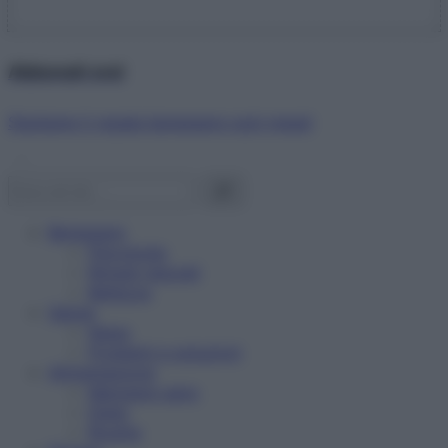
Abbonati ora!
Starbene ti regala benessere ogni mese!
Benessere
Psicologia
Rimedi naturali
Bellezza
Salute
News
Problemi e soluzioni
Alimentazione
Mangiare sano
Diete
Ricette