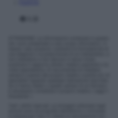
Pubblicità
Facebook
X
Instagram
ATTENZIONE: Le informazioni contenute in questo
sito sono presentate a solo scopo informativo, in
nessun caso possono costituire la formulazione di
una diagnosi o la prescrizione di un trattamento, e
non intendono e non devono in alcun modo
sostituire il rapporto diretto medico-paziente o la
visita specialistica. Si raccomanda di chiedere
sempre il parere del proprio medico curante e/o di
specialisti riguardo qualsiasi indicazione riportata.
Se si hanno dubbi o quesiti sull’uso di un farmaco
è necessario contattare il proprio medico. Leggi il
Disclaimer »
Tutti i diritti riservati. Le immagini utilizzate negli
articoli sono di proprietà dell’editore o concesse
in licenza per l’uso. È vietata la riproduzione non