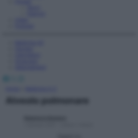
Fitness
Sport
Esercizi
Video
Podcast
Medicina AZ
Farmaci
Calcolatori
Oroscopo
Abbonamenti
Facebook
X
Instagram
Home
»
Medicina A-Z
Alveolo polmonare
Redazione Starbene
1 Gennaio 2025 – Lettura 1 minuto
Seguici su