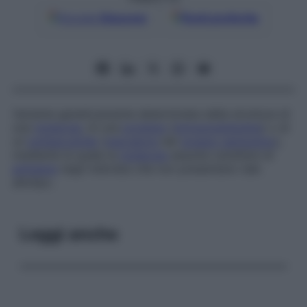
Google
Discover
Fonti preferite
Variante geneticamente determinata della struttura di
una
molecola
, di una
proteina
(
immunoglobulina
) o di
un
polisaccaride
(
marcatore
del
gruppo sanguigno
),
mediante la quale la
molecola
assume carattere di
antigene
negli individui che non presentano tale
allotipo.
Leggi anche