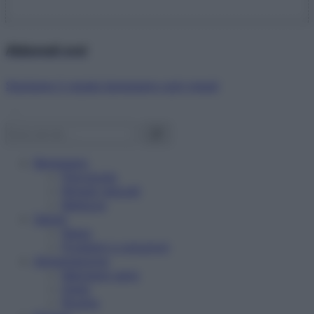
Abbonati ora!
Starbene ti regala benessere ogni mese!
Benessere
Psicologia
Rimedi naturali
Bellezza
Salute
News
Problemi e soluzioni
Alimentazione
Mangiare sano
Diete
Ricette