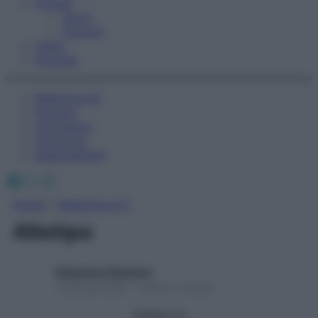
Fitness
Sport
Esercizi
Video
Podcast
Medicina AZ
Farmaci
Calcolatori
Oroscopo
Abbonamenti
Facebook
X
Instagram
Home
»
Medicina A-Z
Allotipo
Redazione Starbene
1 Gennaio 2025 – Lettura 1 minuto
Seguici su