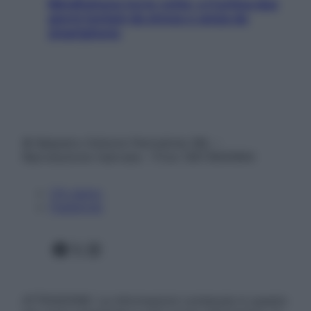
Mindfulness tra le vette: a Cortina due
giorni lontani da stress e ansia da
smartphone
© Belpietro Edizioni Periodiche SRL –
Riproduzione riservata – P.Iva 13673600964
Chi siamo
Pubblicità
Facebook
X
Instagram
ATTENZIONE: Le informazioni contenute in questo