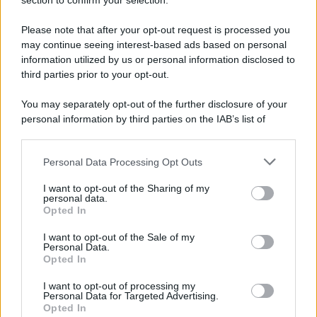
Note Legali
section to confirm your selection.
Preferenze Privacy
Please note that after your opt-out request is processed you
may continue seeing interest-based ads based on personal
information utilized by us or personal information disclosed to
third parties prior to your opt-out.
You may separately opt-out of the further disclosure of your
personal information by third parties on the IAB’s list of
downstream participants.
Personal Data Processing Opt Outs
This information may also be disclosed by us to third parties
on the IAB’s List of Downstream Participants that may further
I want to opt-out of the Sharing of my
disclose it to other third parties.
personal data.
Opted In
Please note that this website/app uses one or more Google
services and may gather and store information including but
I want to opt-out of the Sale of my
Personal Data.
not limited to your visit or usage behaviour. You may click to
Opted In
grant or deny consent to Google and its third-party tags to
use your data for below specified purposes in below Google
I want to opt-out of processing my
consent section.
Personal Data for Targeted Advertising.
Opted In