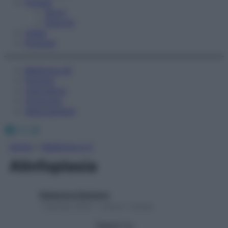
Fitness
Sport
Esercizi
Video
Podcast
Medicina AZ
Farmaci
Calcolatori
Oroscopo
Abbonamenti
Facebook
X
Instagram
Home
»
Medicina A-Z
Alinfoplasia
Redazione Starbene
1 Gennaio 2025 – Lettura 1 minuto
Seguici su