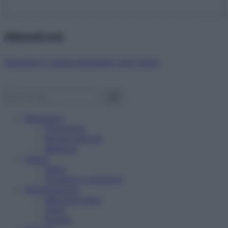
Abbonati ora!
Starbene ti regala benessere ogni mese!
Benessere
Psicologia
Rimedi naturali
Bellezza
Salute
News
Problemi e soluzioni
Alimentazione
Mangiare sano
Diete
Ricette