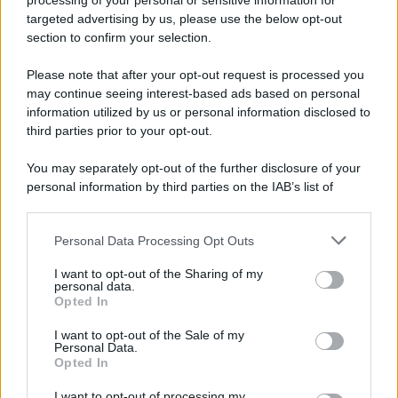
processing of your personal or sensitive information for
Cookie Policy
targeted advertising by us, please use the below opt-out
Note Legali
section to confirm your selection.
Preferenze Privacy
Please note that after your opt-out request is processed you
may continue seeing interest-based ads based on personal
information utilized by us or personal information disclosed to
third parties prior to your opt-out.
You may separately opt-out of the further disclosure of your
personal information by third parties on the IAB’s list of
downstream participants.
Personal Data Processing Opt Outs
This information may also be disclosed by us to third parties
on the IAB’s List of Downstream Participants that may further
I want to opt-out of the Sharing of my
disclose it to other third parties.
personal data.
Opted In
Please note that this website/app uses one or more Google
services and may gather and store information including but
I want to opt-out of the Sale of my
Personal Data.
not limited to your visit or usage behaviour. You may click to
Opted In
grant or deny consent to Google and its third-party tags to
use your data for below specified purposes in below Google
I want to opt-out of processing my