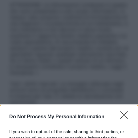
ATTENZIONE: Le informazioni contenute in questo
sito sono presentate a solo scopo informativo, in
nessun caso possono costituire la formulazione di
una diagnosi o la prescrizione di un trattamento, e
non intendono e non devono in alcun modo
sostituire il rapporto diretto medico-paziente o la
visita specialistica. Si raccomanda di chiedere
sempre il parere del proprio medico curante e/o di
specialisti riguardo qualsiasi indicazione riportata.
Se si hanno dubbi o quesiti sull’uso di un farmaco
è necessario contattare il proprio medico. Leggi il
Disclaimer »
Tutti i diritti riservati. Le immagini utilizzate negli
articoli sono di proprietà dell’editore o concesse
in licenza per l’uso. È vietata la riproduzione non
autorizzata.
Do Not Process My Personal Information
Informativa
If you wish to opt-out of the sale, sharing to third parties, or
Privacy Policy