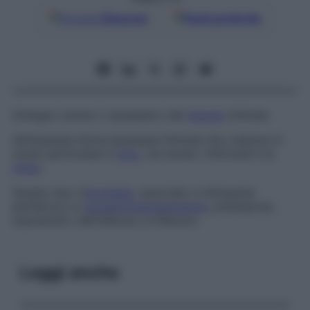
Google
Discover
Fonti preferite
Sviluppo scarso o ipoplasico del
tessuto
linfoide.
Alinfoplasia timica
Ipoplasia linfoide che colpisce in
modo particolare il
timo
, ma anche i linfonodi e la
milza
.
Questo tipo d’
ipoplasia
, associato a linfopenia
periferica e a
ipogammaglobulinemia
, predispone,
soprattutto nell’infanzia, a infezioni.
Leggi anche