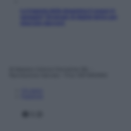
La trappola della dopamina ti segue in
spiaggia? Strategie di digital detox per
staccare davvero
© Belpietro Edizioni Periodiche SRL –
Riproduzione riservata – P.Iva 13673600964
Chi siamo
Pubblicità
Facebook
X
Instagram