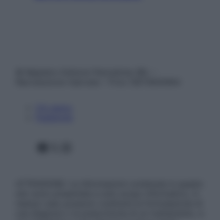
© Belpietro Edizioni Periodiche SRL –
Riproduzione riservata – P.Iva 13673600964
Chi siamo
Pubblicità
Facebook
X
Instagram
ATTENZIONE: Le informazioni contenute in questo
sito sono presentate a solo scopo informativo, in
nessun caso possono costituire la formulazione di
una diagnosi o la prescrizione di un trattamento, e