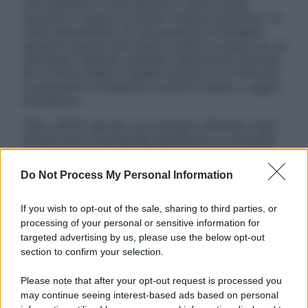
non intendono e non devono in alcun modo
sostituire il rapporto diretto medico-paziente o la
visita specialistica. Si raccomanda di chiedere
sempre il parere del proprio medico curante e/o di
specialisti riguardo qualsiasi indicazione riportata.
Se si hanno dubbi o quesiti sull’uso di un farmaco
è necessario contattare il proprio medico. Leggi il
Disclaimer »
Tutti i diritti riservati. Le immagini utilizzate negli
articoli sono di proprietà dell’editore o concesse
in licenza per l’uso. È vietata la riproduzione non
autorizzata.
Do Not Process My Personal Information
If you wish to opt-out of the sale, sharing to third parties, or
processing of your personal or sensitive information for
Informativa
targeted advertising by us, please use the below opt-out
Privacy Policy
section to confirm your selection.
Cookie Policy
Note Legali
Please note that after your opt-out request is processed you
Preferenze Privacy
may continue seeing interest-based ads based on personal