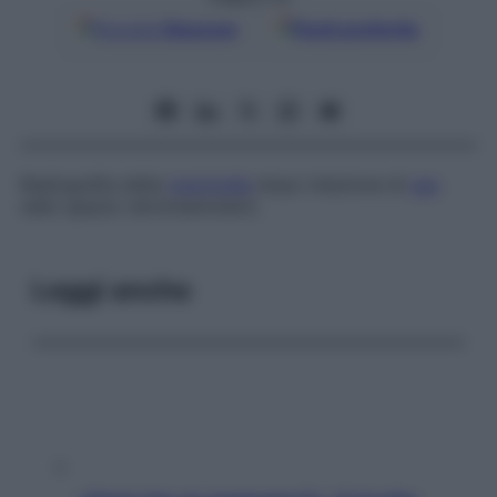
Google
Discover
Fonti preferite
Radiografia della
mammella
dopo iniezione di
gas
nello spazio retromammario.
Leggi anche