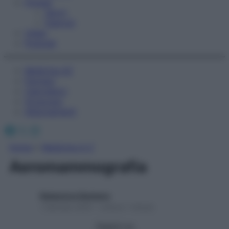
Fitness
Sport
Esercizi
Video
Podcast
Medicina AZ
Farmaci
Calcolatori
Oroscopo
Abbonamenti
Facebook
X
Instagram
Home
»
Medicina A-Z
Aeromammografia
Redazione Starbene
1 Gennaio 2025 – Lettura 1 minuto
Seguici su