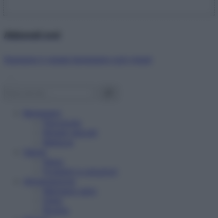
Abbonati ora!
Starbene ti regala benessere ogni mese!
Benessere
Psicologia
Rimedi naturali
Bellezza
Salute
News
Problemi e soluzioni
Alimentazione
Mangiare sano
Diete
Ricette