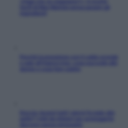
«Oggi che se magnamo?»: 4 ricette
facili di Max Mariola senza pesare gli
ingredienti
Perché la pressione con il caldo scende
e sale all’improvviso: cosa succede alle
donne e cosa fare subito
Doccia, lavarsi tutti i giorni fa male alla
pelle? I miti da sfatare per proteggerla
davvero senza stressarla