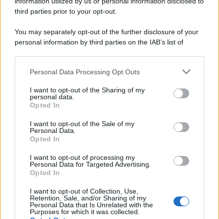
information utilized by us or personal information disclosed to
third parties prior to your opt-out.
You may separately opt-out of the further disclosure of your
personal information by third parties on the IAB’s list of
downstream participants.
Personal Data Processing Opt Outs
This information may also be disclosed by us to third parties
on the IAB’s List of Downstream Participants that may further
I want to opt-out of the Sharing of my
disclose it to other third parties.
personal data.
Opted In
Please note that this website/app uses one or more Google
services and may gather and store information including but
I want to opt-out of the Sale of my
Personal Data.
not limited to your visit or usage behaviour. You may click to
Opted In
grant or deny consent to Google and its third-party tags to
use your data for below specified purposes in below Google
I want to opt-out of processing my
consent section.
Personal Data for Targeted Advertising.
Opted In
I want to opt-out of Collection, Use,
Retention, Sale, and/or Sharing of my
Personal Data that Is Unrelated with the
Purposes for which it was collected.