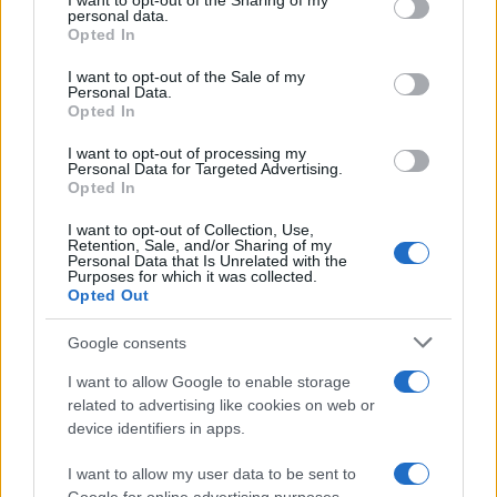
I want to opt-out of the Sharing of my
disclose it to other third parties.
personal data.
Opted In
Please note that this website/app uses one or more Google
services and may gather and store information including but
I want to opt-out of the Sale of my
Personal Data.
not limited to your visit or usage behaviour. You may click to
Opted In
grant or deny consent to Google and its third-party tags to
use your data for below specified purposes in below Google
I want to opt-out of processing my
consent section.
Personal Data for Targeted Advertising.
Opted In
I want to opt-out of Collection, Use,
Retention, Sale, and/or Sharing of my
Personal Data that Is Unrelated with the
Purposes for which it was collected.
Opted Out
Google consents
I want to allow Google to enable storage
related to advertising like cookies on web or
device identifiers in apps.
I want to allow my user data to be sent to