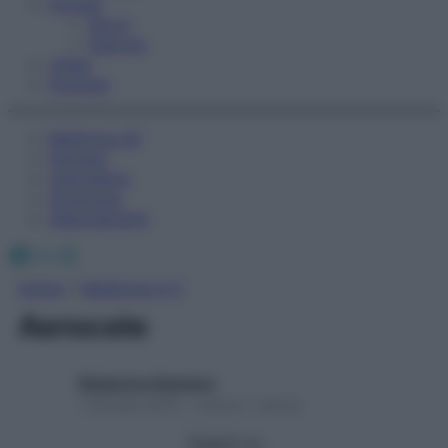
Fitness
Sport
Esercizi
Video
Podcast
Medicina AZ
Farmaci
Calcolatori
Oroscopo
Abbonamenti
Facebook
X
Instagram
Home
»
Medicina A-Z
Aerocele
Redazione Starbene
1 Gennaio 2025 – Lettura 1 minuto
Seguici su