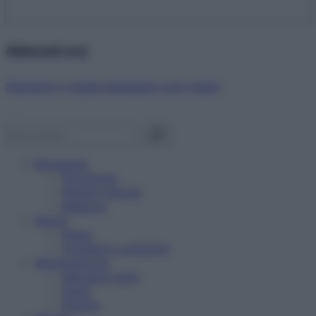
Abbonati ora!
Starbene ti regala benessere ogni mese!
Benessere
Psicologia
Rimedi naturali
Bellezza
Salute
News
Problemi e soluzioni
Alimentazione
Mangiare sano
Diete
Ricette