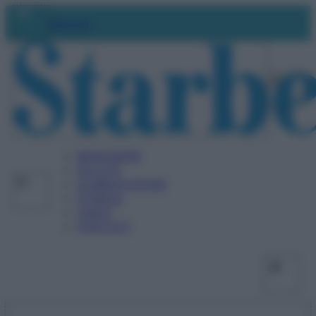
Vai
Facebo
X
Ins
Abbonati
al
contenuto
BENESSERE
SALUTE
ALIMENTAZIONE
FITNESS
VIDEO
PODCAST