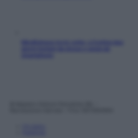
Mindfulness tra le vette: a Cortina due
giorni lontani da stress e ansia da
smartphone
© Belpietro Edizioni Periodiche SRL –
Riproduzione riservata – P.Iva 13673600964
Chi siamo
Pubblicità