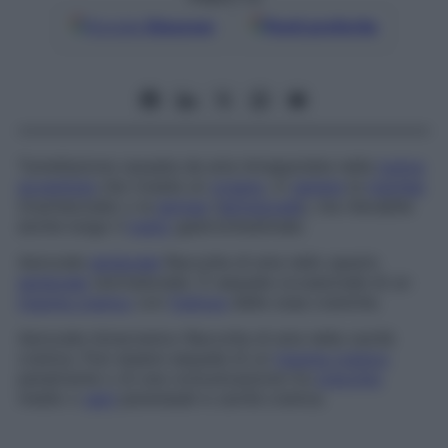
Google
Discover
Fonti preferite
Tumefazione causata da aria intrappolata nella
tunica
avventizia
che riveste un
organo
, in
genere
la
trachea
(tracheocele) o la
laringe
(
laringocele
), ma rilevabile
anche lungo il
tratto
gastrointestinale.
Aerocele
epidurale
Raccolta di aria nello spazio
epidurale
(extradurale). È sequela occasionale di un
trauma cranico
con
frattura
delle ossa craniche.
Aerocele intracranico
Raccolta di aria nella cavità
cranica. Può essere sequela di un
trauma cranico
penetrante o di una comunicazione tra
orecchio
medio o
seni
paranasali e cavità cranica.