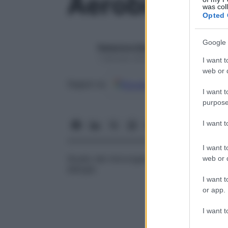
Aerobiologia
was col
Opted 
Google 
Redazione Starbene
1 Gennaio 2025 – Lettura 1 minuto
I want t
web or d
Google
Discover
Fon
Seguici su
I want t
purpose
I want 
I want t
Studio dei microrganismi nell’atmosfera. S
web or d
allergie.
I want t
or app.
I want t