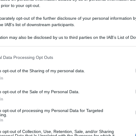
 prior to your opt-out.
rately opt-out of the further disclosure of your personal information by
he IAB’s list of downstream participants.
tion may also be disclosed by us to third parties on the IAB’s List of 
 that may further disclose it to other third parties.
 that this website/app uses one or more Google services and may gath
l Data Processing Opt Outs
including but not limited to your visit or usage behaviour. You may click 
 to Google and its third-party tags to use your data for below specifi
o opt-out of the Sharing of my personal data.
ogle consent section.
In
o opt-out of the Sale of my Personal Data.
In
to opt-out of processing my Personal Data for Targeted
ing.
In
o opt-out of Collection, Use, Retention, Sale, and/or Sharing
ersonal Data that Is Unrelated with the Purposes for which it