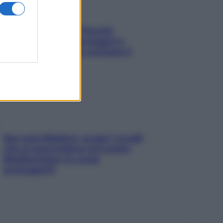
Fame dopo cena? Perché
succede e 6 snack leggeri e
appetitosi che non rovinano il
sonno
Non solo Maldive: scopri i coralli
che si nascondono nel nostro
Mediterraneo (e come
proteggerli)