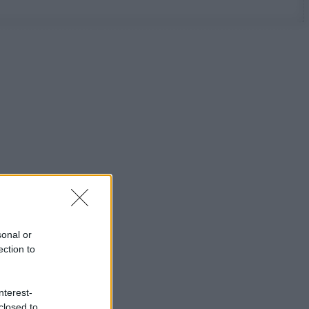
sonal or
ection to
nterest-
closed to