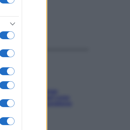
ggi anche
Capelli spezzati lungo
l’attaccatura? Scopri come
risolvere l’annoso problema