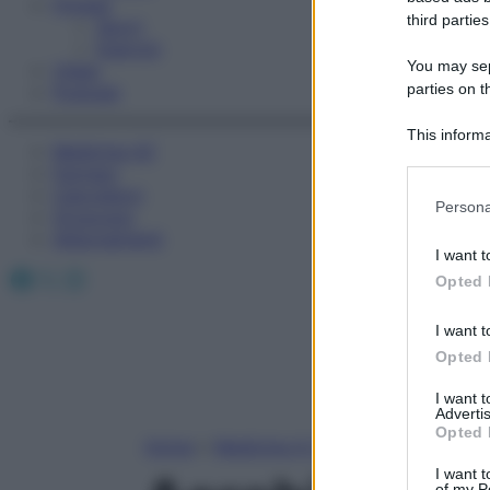
Fitness
third parties
Sport
Esercizi
You may sepa
Video
parties on t
Podcast
This informa
Medicina AZ
Participants
Farmaci
Calcolatori
Please note
Persona
Oroscopo
information 
Abbonamenti
deny consent
I want t
in below Go
Facebook
X
Instagram
Opted 
I want t
Opted 
I want 
Advertis
Opted 
Home
»
Medicina A-Z
I want t
of my P