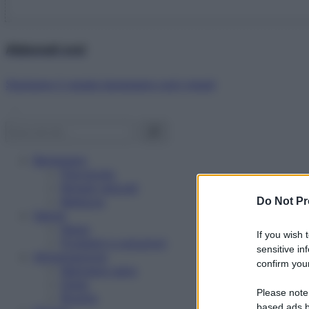
Abbonati ora!
Starbene ti regala benessere ogni mese!
Benessere
Psicologia
Rimedi naturali
Bellezza
Do Not Pr
Salute
News
If you wish 
Problemi e soluzioni
sensitive in
Alimentazione
confirm your
Mangiare sano
Diete
Please note
Ricette
based ads b