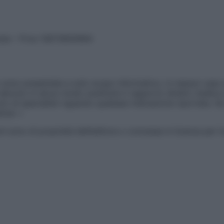
vata – P.Iva 13673600964
sono presentate a solo scopo informativo, in nessun caso p
devono in alcun modo sostituire il rapporto diretto medico-p
 di specialisti riguardo qualsiasi indicazione riportata. Se
aimer »
ticoli sono di proprietà dell’editore o concesse in licenza per 