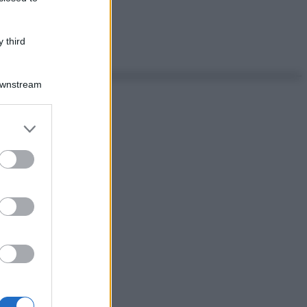
 third
Downstream
er and store
to grant or
ed purposes