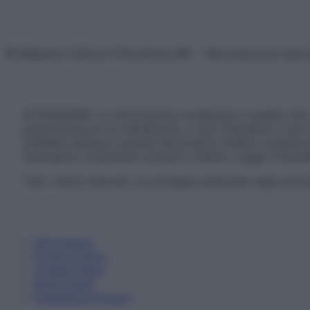
© Belpietro Edizioni Periodiche SRL – Riproduzione riser
ATTENZIONE: Le informazioni contenute in questo sito 
prescrizione di un trattamento, e non intendono e non 
chiedere sempre il parere del proprio medico curante e/o
necessario contattare il proprio medico. Leggi il Discl
Tutti i diritti riservati. Le immagini utilizzate negli ar
Informativa
Privacy Policy
Cookie Policy
Note Legali
Preferenze Privacy