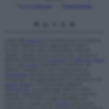
Google
Discover
Fonti preferite
Cellula dell’
organismo
contenente lipidi. Gli adipociti,
o cellule adipose, sono raggruppati in lobuli e
formano ciò che viene comunemente chiamato
“grasso”. Ognuno di essi contiene una o più gocce
lipidiche formate da un
composto
di
trigliceridi
,
grassi
neutri, acidi
grassi
, fosfolipidi e colesterolo. Gli
adipociti svolgono un ruolo fondamentale nel
metabolismo
dei lipidi, assicurandone la sintesi
(lipogenesi), l’immagazzinamento e la liberazione nel
sangue
(
lipolisi
) in funzione delle esigenze
dell’
organismo
. La massa degli adipociti, detta
adiposa, rappresenta il 10-15% del peso corporeo
maschile e il 20-25% di quello femminile ed è
localizzata in diversi punti (
tessuto
sottocutaneo,
anse peritoneali e così via). Si parla di obesità quando