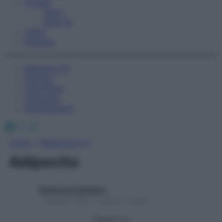
Fitness
Sport
Esercizi
Video
Podcast
Medicina AZ
Farmaci
Calcolatori
Oroscopo
Abbonamenti
Facebook
X
Instagram
Home
»
Medicina A-Z
Adipocita
Redazione Starbene
1 Gennaio 2025 – Lettura 1 minuto
Seguici su