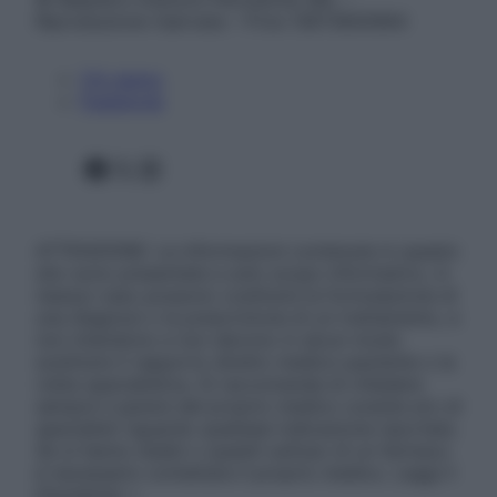
Riproduzione riservata – P.Iva 13673600964
Chi siamo
Pubblicità
Facebook
X
Instagram
ATTENZIONE: Le informazioni contenute in questo
sito sono presentate a solo scopo informativo, in
nessun caso possono costituire la formulazione di
una diagnosi o la prescrizione di un trattamento, e
non intendono e non devono in alcun modo
sostituire il rapporto diretto medico-paziente o la
visita specialistica. Si raccomanda di chiedere
sempre il parere del proprio medico curante e/o di
specialisti riguardo qualsiasi indicazione riportata.
Se si hanno dubbi o quesiti sull’uso di un farmaco
è necessario contattare il proprio medico. Leggi il
Disclaimer »