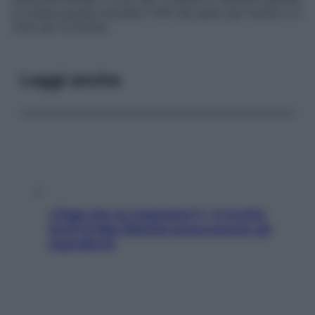
la massa grassa eccede il 15% del peso per l’uomo e il
25% per la donna.
Leggi anche
«Oggi che se magnamo?»: 4 ricette
facili di Max Mariola senza pesare gli
ingredienti