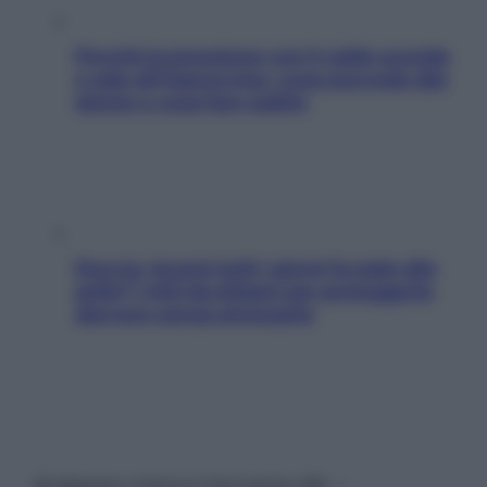
Perché la pressione con il caldo scende
e sale all’improvviso: cosa succede alle
donne e cosa fare subito
Doccia, lavarsi tutti i giorni fa male alla
pelle? I miti da sfatare per proteggerla
davvero senza stressarla
© Belpietro Edizioni Periodiche SRL –