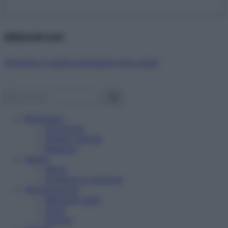
Abbonati ora!
Starbene ti regala benessere ogni mese!
Benessere
Psicologia
Rimedi naturali
Bellezza
Salute
News
Problemi e soluzioni
Alimentazione
Mangiare sano
Diete
Ricette