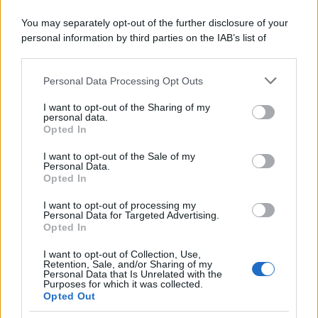
You may separately opt-out of the further disclosure of your
personal information by third parties on the IAB’s list of
downstream participants.
Personal Data Processing Opt Outs
This information may also be disclosed by us to third parties
on the IAB’s List of Downstream Participants that may further
I want to opt-out of the Sharing of my
disclose it to other third parties.
personal data.
Opted In
Please note that this website/app uses one or more Google
services and may gather and store information including but
I want to opt-out of the Sale of my
Personal Data.
not limited to your visit or usage behaviour. You may click to
Opted In
grant or deny consent to Google and its third-party tags to
use your data for below specified purposes in below Google
I want to opt-out of processing my
consent section.
Personal Data for Targeted Advertising.
Opted In
I want to opt-out of Collection, Use,
Retention, Sale, and/or Sharing of my
Personal Data that Is Unrelated with the
Purposes for which it was collected.
Opted Out