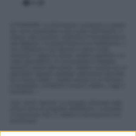
Facebook
X
Instagram
ATTENZIONE: Le informazioni contenute in questo
sito sono presentate a solo scopo informativo, in
nessun caso possono costituire la formulazione di
una diagnosi o la prescrizione di un trattamento, e
non intendono e non devono in alcun modo
sostituire il rapporto diretto medico-paziente o la
visita specialistica. Si raccomanda di chiedere
sempre il parere del proprio medico curante e/o di
specialisti riguardo qualsiasi indicazione riportata.
Se si hanno dubbi o quesiti sull’uso di un farmaco
è necessario contattare il proprio medico. Leggi il
Disclaimer »
Tutti i diritti riservati. Le immagini utilizzate negli
articoli sono di proprietà dell’editore o concesse
in licenza per l’uso. È vietata la riproduzione non
autorizzata.