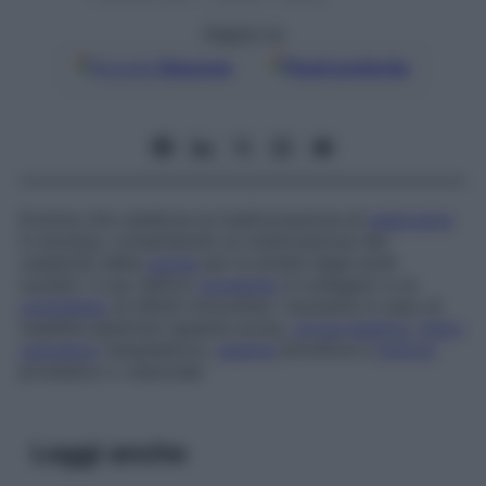
Seguici su
Google
Discover
Fonti preferite
Enzima che catalizza la trasformazione di
adenosina
in enosina, consentendo la riutilizzazione dei
cataboliti della
purina
per la sintesi degli acidi
nucleici. Il suo deficit
congenito
è collegato a un
complesso
di difetti immunitari. Aumenta in caso di
malattie epatiche (epatite acuta,
cirrosi epatica
,
ittero
ostruttivo
neoplastico),
anemia
emolitica e
tumore
prostatico o vescicale.
Leggi anche