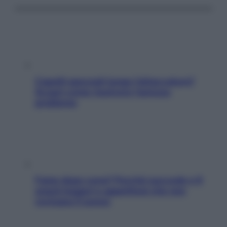
Capelli spezzati lungo l’attaccatura?
Scopri come risolvere l’annoso
problema
Fame dopo cena? Perché succede e 6
snack leggeri e appetitosi che non
rovinano il sonno