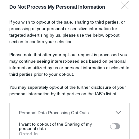
Do Not Process My Personal Information
Informativa
Privacy Policy
If you wish to opt-out of the sale, sharing to third parties, or
Cookie Policy
processing of your personal or sensitive information for
Note Legali
targeted advertising by us, please use the below opt-out
Preferenze Privacy
section to confirm your selection.
Please note that after your opt-out request is processed you
may continue seeing interest-based ads based on personal
information utilized by us or personal information disclosed to
third parties prior to your opt-out.
You may separately opt-out of the further disclosure of your
personal information by third parties on the IAB’s list of
downstream participants.
Personal Data Processing Opt Outs
This information may also be disclosed by us to third parties
on the IAB’s List of Downstream Participants that may further
I want to opt-out of the Sharing of my
disclose it to other third parties.
personal data.
Opted In
Please note that this website/app uses one or more Google