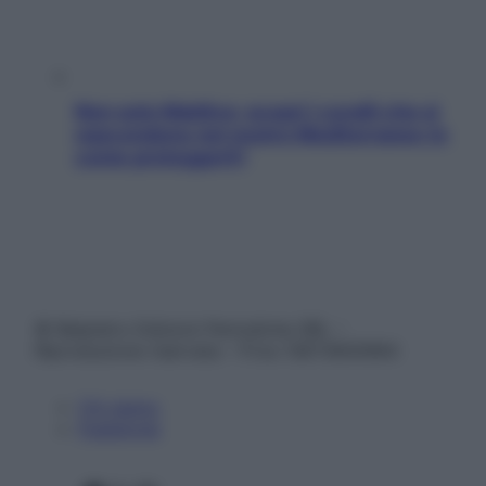
Non solo Maldive: scopri i coralli che si
nascondono nel nostro Mediterraneo (e
come proteggerli)
© Belpietro Edizioni Periodiche SRL –
Riproduzione riservata – P.Iva 13673600964
Chi siamo
Pubblicità