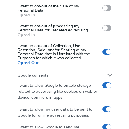
services and may gather and store information including but
I want to opt-out of the Sale of my
Personal Data.
not limited to your visit or usage behaviour. You may click to
Opted In
grant or deny consent to Google and its third-party tags to
use your data for below specified purposes in below Google
I want to opt-out of processing my
consent section.
Personal Data for Targeted Advertising.
Opted In
I want to opt-out of Collection, Use,
Retention, Sale, and/or Sharing of my
Personal Data that Is Unrelated with the
Purposes for which it was collected.
Opted Out
Google consents
I want to allow Google to enable storage
related to advertising like cookies on web or
device identifiers in apps.
I want to allow my user data to be sent to
Google for online advertising purposes.
I want to allow Google to send me