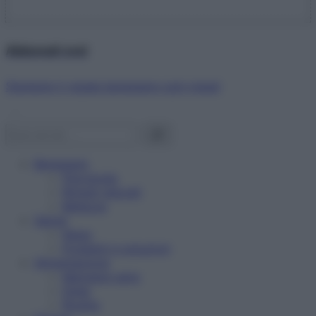
Abbonati ora!
Starbene ti regala benessere ogni mese!
Benessere
Psicologia
Rimedi naturali
Bellezza
Salute
News
Problemi e soluzioni
Alimentazione
Mangiare sano
Diete
Ricette