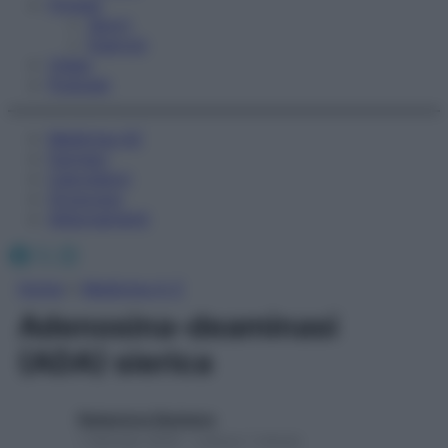
Fitness
Sport
Esercizi
Video
Podcast
Medicina AZ
Farmaci
Calcolatori
Oroscopo
Abbonamenti
Facebook
X
Instagram
Home
»
Medicina A-Z
Adenosina-deaminasi
(ADA) sierica
Redazione Starbene
1 Gennaio 2025 – Lettura 1 minuto