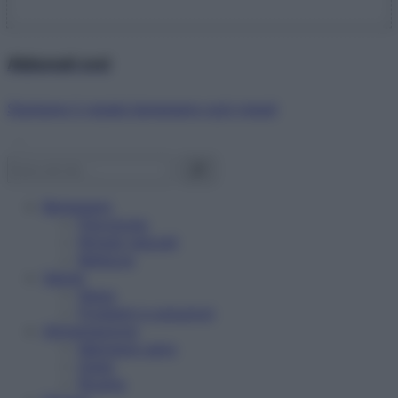
Abbonati ora!
Starbene ti regala benessere ogni mese!
Benessere
Psicologia
Rimedi naturali
Bellezza
Salute
News
Problemi e soluzioni
Alimentazione
Mangiare sano
Diete
Ricette