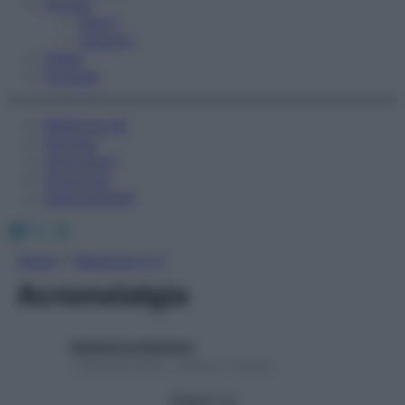
Fitness
Sport
Esercizi
Video
Podcast
Medicina AZ
Farmaci
Calcolatori
Oroscopo
Abbonamenti
Facebook
X
Instagram
Home
»
Medicina A-Z
Acromelalgia
Redazione Starbene
1 Gennaio 2025 – Lettura 1 minuto
Seguici su