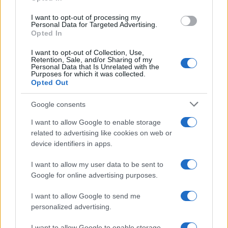
grant or deny consent to Google and its third-party tags to
use your data for below specified purposes in below Google
I want to opt-out of processing my
consent section.
Personal Data for Targeted Advertising.
Opted In
I want to opt-out of Collection, Use,
Retention, Sale, and/or Sharing of my
Personal Data that Is Unrelated with the
Purposes for which it was collected.
Opted Out
Google consents
I want to allow Google to enable storage
related to advertising like cookies on web or
device identifiers in apps.
I want to allow my user data to be sent to
Google for online advertising purposes.
I want to allow Google to send me
personalized advertising.
I want to allow Google to enable storage