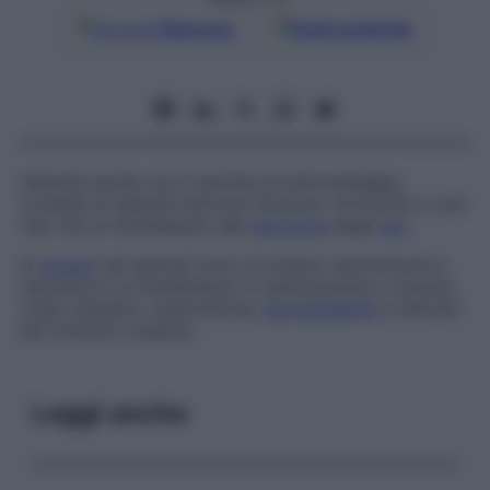
Google
Discover
Fonti preferite
Indicata anche con il termine di
eritromelalgia
,
consiste di episodi dolorosi (bruciori, formicolii e così
via) che si manifestano alle
estremità
degli
arti
.
In
genere
tali episodi sono di origine vasomotoria e
neurotica e si manifestano in associazione a colorito
rosso-nerastro, sudorazione,
ipersensibilità
e disturbi
del trofismo cutaneo.
Leggi anche