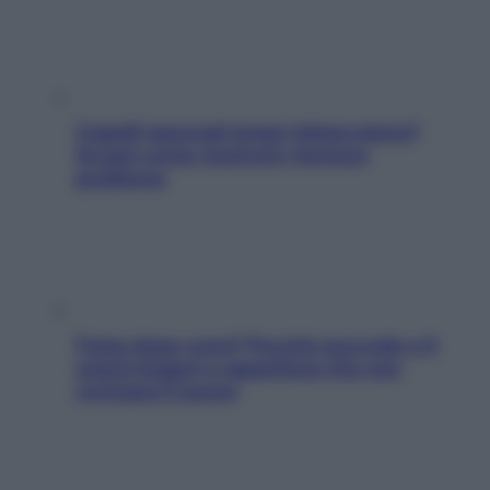
Capelli spezzati lungo l’attaccatura?
Scopri come risolvere l’annoso
problema
Fame dopo cena? Perché succede e 6
snack leggeri e appetitosi che non
rovinano il sonno