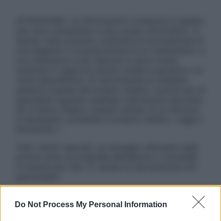
ATTENZIONE: Le informazioni contenute in questo
sito sono presentate a solo scopo informativo, in
nessun caso possono costituire la formulazione di
una diagnosi o la prescrizione di un trattamento, e
non intendono e non devono in alcun modo
sostituire il rapporto diretto medico-paziente o la
visita specialistica. Si raccomanda di chiedere
sempre il parere del proprio medico curante e/o di
specialisti riguardo qualsiasi indicazione riportata.
Se si hanno dubbi o quesiti sull’uso di un farmaco
è necessario contattare il proprio medico. Leggi il
Disclaimer »
Tutti i diritti riservati. Le immagini utilizzate negli
articoli sono di proprietà dell’editore o concesse
in licenza per l’uso. È vietata la riproduzione non
autorizzata.
Do Not Process My Personal Information
Informativa