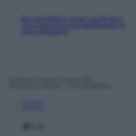
Non solo Maldive: scopri i coralli che si
nascondono nel nostro Mediterraneo (e
come proteggerli)
© Belpietro Edizioni Periodiche SRL –
Riproduzione riservata – P.Iva 13673600964
Chi siamo
Pubblicità
Facebook
X
Instagram