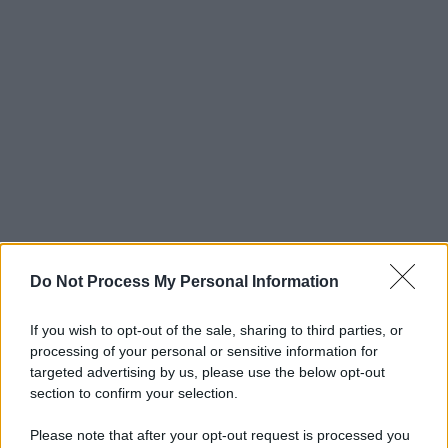
Do Not Process My Personal Information
If you wish to opt-out of the sale, sharing to third parties, or
processing of your personal or sensitive information for
targeted advertising by us, please use the below opt-out
section to confirm your selection.
Please note that after your opt-out request is processed you