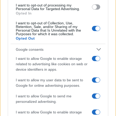
use your data for below specified purposes in below Google
I want to opt-out of processing my
consent section.
Personal Data for Targeted Advertising.
Opted In
I want to opt-out of Collection, Use,
Retention, Sale, and/or Sharing of my
Personal Data that Is Unrelated with the
Purposes for which it was collected.
Opted Out
Google consents
I want to allow Google to enable storage
related to advertising like cookies on web or
device identifiers in apps.
I want to allow my user data to be sent to
Google for online advertising purposes.
I want to allow Google to send me
personalized advertising.
I want to allow Google to enable storage