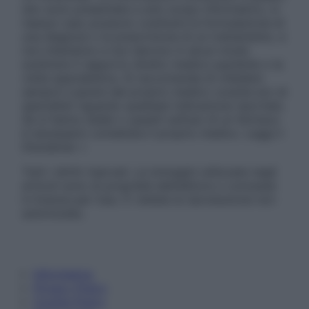
sito sono presentate a solo scopo informativo, in
nessun caso possono costituire la formulazione di
una diagnosi o la prescrizione di un trattamento, e
non intendono e non devono in alcun modo
sostituire il rapporto diretto medico-paziente o la
visita specialistica. Si raccomanda di chiedere
sempre il parere del proprio medico curante e/o di
specialisti riguardo qualsiasi indicazione riportata.
Se si hanno dubbi o quesiti sull’uso di un farmaco
è necessario contattare il proprio medico. Leggi il
Disclaimer »
Tutti i diritti riservati. Le immagini utilizzate negli
articoli sono di proprietà dell’editore o concesse
in licenza per l’uso. È vietata la riproduzione non
autorizzata.
Informativa
Privacy Policy
Cookie Policy