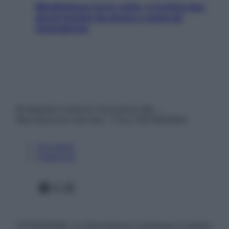
Mindfulness tra le vette: a Cortina due
giorni lontani da stress e ansia da
smartphone
© Belpietro Edizioni Periodiche SRL –
Riproduzione riservata – P.Iva 13673600964
Chi siamo
Pubblicità
Facebook
X
Instagram
ATTENZIONE: Le informazioni contenute in questo