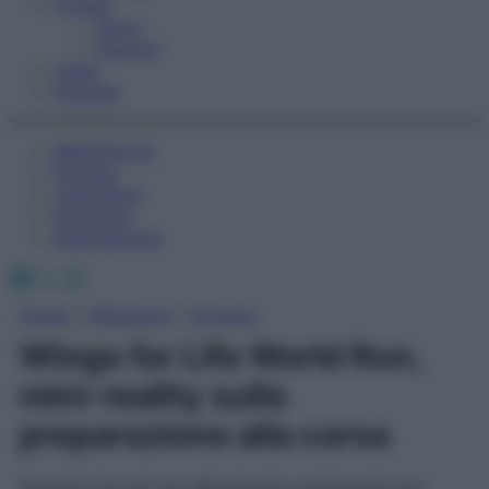
Fitness
Sport
Esercizi
Video
Podcast
Medicina AZ
Farmaci
Calcolatori
Oroscopo
Abbonamenti
Facebook
X
Instagram
Home
»
Magazine
»
Archivio
Wings for Life World Run,
mini-reality sulla
preparazione alla corsa
Seguite Lisa nel suo allenamento settimanale per