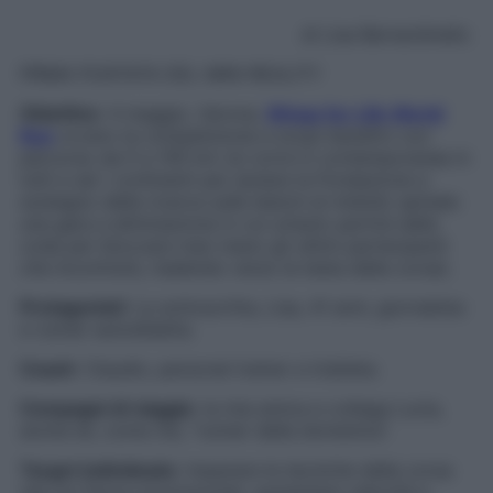
di Lisa Bernardinello
PRIMA PUNTATA DEL MINI-REALITY
Obiettivo
: 4 maggio, Verona,
Wings for Life World
Run
ovvero la competizione a scopi benefici con
percorso da 0 a 100 km (si corre in contemporanea in
tutti e sei i continenti per aiutare la Fondazione a
sostegno della ricerca sulle lesioni al midollo spinale:
una gara a eliminazione in cui un’auto partirà dalla
coda per bloccare man mano gli ultimi partecipanti
che incontrerà, risalendo verso la testa della corsa).
Protagonisti
: La sottoscritta, Lisa, 41 anni, giornalista
e runner autodidatta.
Coach
: Claudio, personal trainer e triatleta.
Compagni di viaggio
: la mia amica e collega Lucia,
anche lei, come me, “runner della domenica”.
Target individuato
: imparare le tecniche della corsa
(da noi finora sconosciute), aumentare velocità e