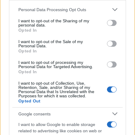
Personal Data Processing Opt Outs
This information may also be disclosed by us to third parties
on the IAB’s List of Downstream Participants that may further
I want to opt-out of the Sharing of my
disclose it to other third parties.
personal data.
Opted In
Please note that this website/app uses one or more Google
services and may gather and store information including but
I want to opt-out of the Sale of my
Personal Data.
not limited to your visit or usage behaviour. You may click to
Opted In
grant or deny consent to Google and its third-party tags to
use your data for below specified purposes in below Google
I want to opt-out of processing my
consent section.
Personal Data for Targeted Advertising.
Opted In
I want to opt-out of Collection, Use,
Retention, Sale, and/or Sharing of my
Personal Data that Is Unrelated with the
Purposes for which it was collected.
Opted Out
Google consents
I want to allow Google to enable storage
related to advertising like cookies on web or