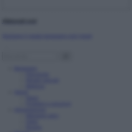
Abbonati ora!
Starbene ti regala benessere ogni mese!
Benessere
Psicologia
Rimedi naturali
Bellezza
Salute
News
Problemi e soluzioni
Alimentazione
Mangiare sano
Diete
Ricette