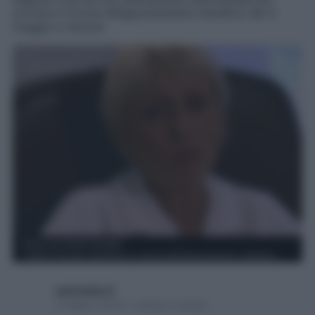
arrivare in forma all’appuntamento benefico del 4
maggio a Verona
username_9
31 Marzo 2014 – Lettura 2 minuti