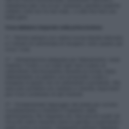
resistenza (per ora un po’ scarsine), perdere qualche
chiletto (che non fa mai male…) e alla fine fare una
bella gara.
Cosa abbiamo imparato nella prima lezione
:
1° – Partire sempre con calma (corsa blanda alternata
a 1 minuto di camminata di recupero: tutto questo per
circa 1 ora).
2° – Alimentazione adeguata per l’allenamento: metà
mattina 1 frutto o un toast (per fare il pieno di
carboidrati che bruceremo durante la corsa), dopo
l’allenamento un panino con prosciutto crudo o
bresaola (il giusto mix di carboidrati e proteine). Alla
sera solo proteine con verdure a volontà, importanti
per il loro contenuto di sali minerali.
3° – Fondamentale l’appoggio del piede per correre
correttamente e ottenere il massimo dalla
performance. Per imparare ciò, fare piccoli scatti (di
circa 60 metri) alzando bene le gambe e scalciando i
piedi contro le nostre “chiappette paffute”! Ripetere