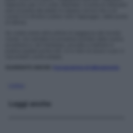
l’esercizio per 4-5 volte. Risultato: si evita di utilizzare
solo la punta del piede (il classico errore mio e di
Lucia) e si sfrutta a pieno tutto l’appoggio, dalla punta
al tallone.
Se volete avere altre pillole di saggezza dal mondo
runner, non perdete le prossime puntate della nostra
avventura e, nel frattempo, provate a mettere in
pratica queste prime info. Io lo farò di sicuro e poi vi
racconterò com’è andata.
GUARDATE ANCHE:
Il programma di allenamento
CORSA
Leggi anche