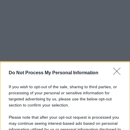
Do Not Process My Personal Information
If you wish to opt-out of the sale, sharing to third parties, or
processing of your personal or sensitive information for
targeted advertising by us, please use the below opt-out
section to confirm your selection.
Please note that after your opt-out request is processed you
may continue seeing interest-based ads based on personal
information utilized by us or personal information disclosed to