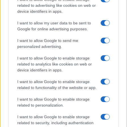
related to advertising like cookies on web or
device identifiers in apps.
I want to allow my user data to be sent to
Google for online advertising purposes.
I want to allow Google to send me
personalized advertising.
I want to allow Google to enable storage
related to analytics like cookies on web or
device identifiers in apps.
I want to allow Google to enable storage
related to functionality of the website or app.
I want to allow Google to enable storage
related to personalization.
I want to allow Google to enable storage
related to security, including authentication