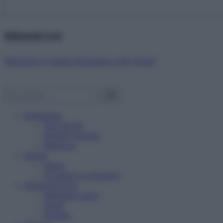
Abbonati ora!
Starbene ti regala benessere ogni mese!
Benessere
Psicologia
Rimedi naturali
Bellezza
Salute
News
Problemi e soluzioni
Alimentazione
Mangiare sano
Diete
Ricette