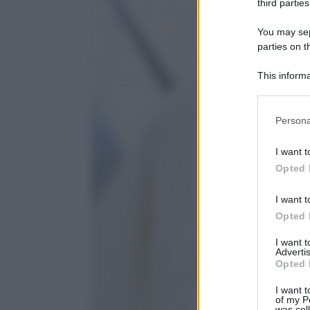
third parties
You may sepa
parties on t
This informa
Participants
Please note
Persona
information 
deny consent
I want t
in below Go
Opted 
I want t
Opted 
I want 
Advertis
Opted 
I want t
of my P
was col