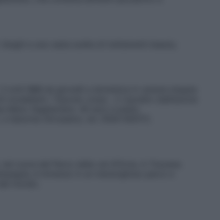
fanghi e una vasta scelta di trattamenti beauty.
e: 3 notti B&B da giovedì a domenica in camera doppia
i modellanti, 1 Eporex corpo , 2 Liposlim (dall’azione
Spa Menu Vegetariano: 40 euro a pasto.
 a Saturnia (Grosseto), tel. 0564-600111;
nel cuore del Parco della val d’Orcia, in Toscana.
i campagna, è immerso in un meraviglioso parco e
 del mondo.