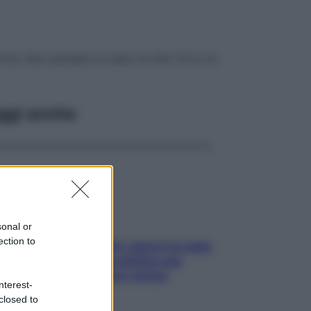
rma: devi perdere un paio di chili. Ecco le
ggi anche
sonal or
ection to
Doccia, lavarsi tutti i giorni fa male
alla pelle? I miti da sfatare per
proteggerla davvero senza
nterest-
stressarla
closed to