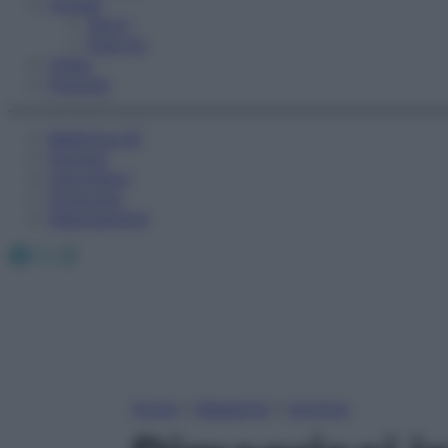
Fitness
Sport
Esercizi
Video
Podcast
Medicina AZ
Farmaci
Calcolatori
Oroscopo
Abbonamenti
Facebook
X
Instagram
Home
»
Magazine
»
Archivio