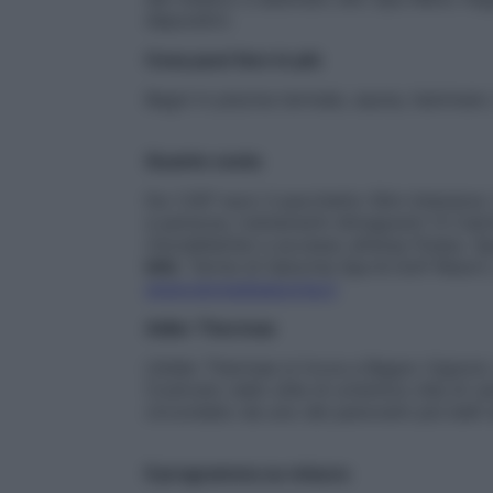
depurativi.
Cosa puoi fare in più
Bagni in piscina termale, sauna, hammam, 
Quanto costa
Da 1.297 euro il pacchetto Slim Intensiv
a persona, trattamenti dimagranti (3 Calch
rimodellante) e accesso all’area ftness. 
Info
: Terme di Saturnia Spa & Golf Resort,
www.termedisaturnia.it
Adler Thermae
L’Adler Thermae si trova a Bagno Vignoni, 
Costruito nello stile di un’antica villa d
circondato da uno dei panorami più belli
Il programma su misura