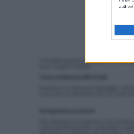
authenti
Concediti qualche giorno per un miniprog
ecco i migliori indirizzi
Terme di Saturnia SPA & Golf
Immersa in un piacevole paesaggio naturale 
è un punto di riferimento per chi vuole di
Il programma su misura
Slim intensive è un percorso che combina d
un’azione detossinante, tonificante e snel
del medico e abbinato allo Spa Menu Vege