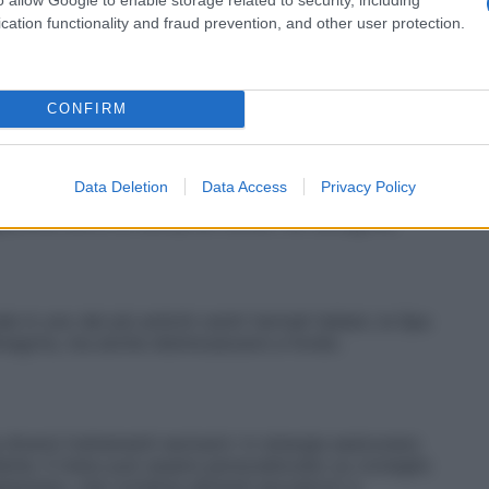
cation functionality and fraud prevention, and other user protection.
CONFIRM
Data Deletion
Data Access
Privacy Policy
ramma d’urto di rémise en forme. Per dimagrire,
in uno dei più antichi centri termali italiani, la Spa
magrire, ma anche disintossicarsi a fondo.
iversi trattamenti esclusivi: in sinergia assicurano
lente. Il menu può essere personalizzato su consiglio
tariano, che combina alimenti ipocalorici e