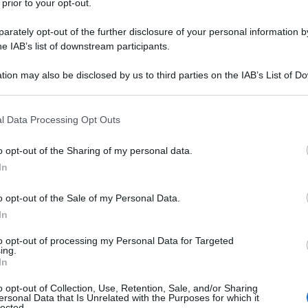
 prior to your opt-out.
rately opt-out of the further disclosure of your personal information by
he IAB’s list of downstream participants.
tion may also be disclosed by us to third parties on the IAB’s List of 
 that may further disclose it to other third parties.
 that this website/app uses one or more Google services and may gath
l Data Processing Opt Outs
including but not limited to your visit or usage behaviour. You may click 
 to Google and its third-party tags to use your data for below specifi
o opt-out of the Sharing of my personal data.
ogle consent section.
In
o opt-out of the Sale of my Personal Data.
In
to opt-out of processing my Personal Data for Targeted
ing.
In
o opt-out of Collection, Use, Retention, Sale, and/or Sharing
ersonal Data that Is Unrelated with the Purposes for which it
lected.