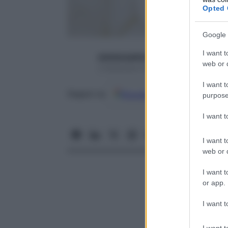
Opted 
Google 
I want t
starbeneadmin
web or d
3 Settembre 2008 – Lettura 3 minuti
I want t
Google
Discover
Fon
Seguici su
purpose
I want 
I want t
web or d
I want t
or app.
I want t
I want t