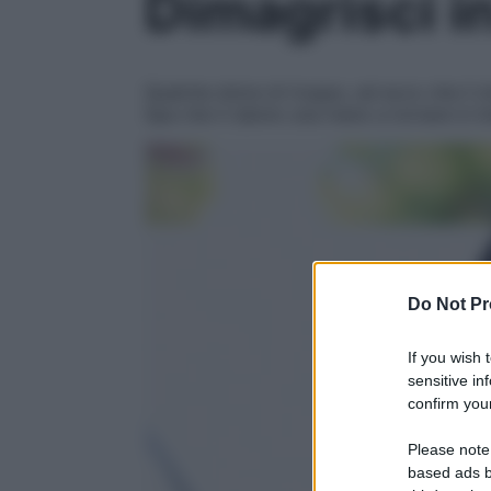
Dimagrisci i
Qualche dolce di troppo, ed ecco che il min
Spa che ti danno una mano a tornare in li
Do Not Pr
If you wish 
sensitive in
confirm your
Please note
based ads b