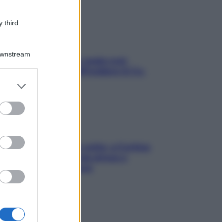
 third
Downstream
Aria condizionata: usala così,
senza rischiare raffreddore & Co.
er and store
to grant or
ed purposes
Mindfulness tra le vette: a Cortina
due giorni lontani da stress e
ansia da smartphone