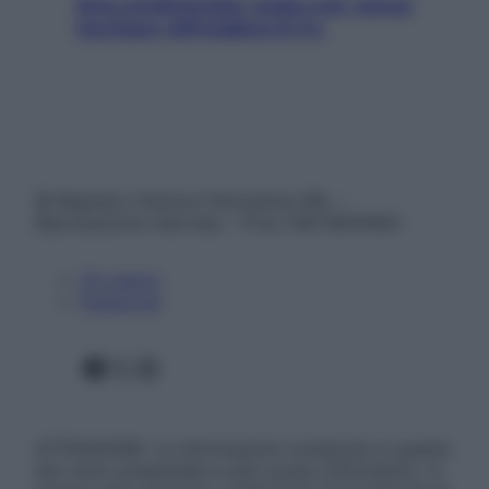
Aria condizionata: usala così, senza
rischiare raffreddore & Co.
© Belpietro Edizioni Periodiche SRL –
Riproduzione riservata – P.Iva 13673600964
Chi siamo
Pubblicità
Facebook
X
Instagram
ATTENZIONE: Le informazioni contenute in questo
sito sono presentate a solo scopo informativo, in