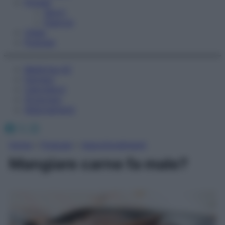
Fitness
Sport
Esercizi
Video
Podcast
Medicina AZ
Farmaci
Calcolatori
Oroscopo
Abbonamenti
Facebook
X
Instagram
Home
»
Podcast
»
Approfondimenti
Mangiare carne fa male?