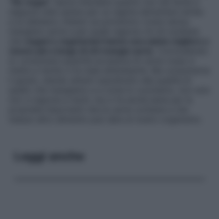
“No vegan”
lascia intendere quanto non sia facile e
neppure utile optare per un regime alimentare simile:
a lui abbiamo chiesto se potremmo vivere senza
mangiare carne e per quale ragione c’è chi sostiene
che
vegani e vegetariani hanno una salute migliore e
vivono più a lungo di chi mangia carne
. Concludendo:
sì: consumare quantità eccessive di carne rossa ci
mette a rischio e fa male all’ambiente. Ma consumarne
il giusto, stando attenti soprattutto alla qualità di
quello che mangiamo e a come lo cuciniamo, non solo
non ci espone a rischi, ma ci fa anche bene per le
proprietà importanti che la carne contiene e che
nessun altro alimento può dare al nostro organismo.
Leggi anche