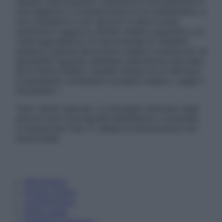
nessun caso possono costituire la formulazione di
una diagnosi o la prescrizione di un trattamento, e
non intendono e non devono in alcun modo
sostituire il rapporto diretto medico-paziente o la
visita specialistica. Si raccomanda di chiedere
sempre il parere del proprio medico curante e/o di
specialisti riguardo qualsiasi indicazione riportata.
Se si hanno dubbi o quesiti sull’uso di un farmaco
è necessario contattare il proprio medico. Leggi il
Disclaimer »
Tutti i diritti riservati. Le immagini utilizzate negli
articoli sono di proprietà dell’editore o concesse
in licenza per l’uso. È vietata la riproduzione non
autorizzata.
Informativa
Privacy Policy
Cookie Policy
Note Legali
Preferenze Privacy