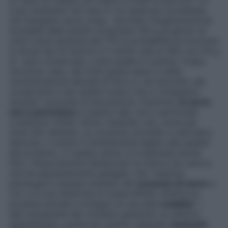
di vista noi italiani non siamo a livelli di pericolo. Le
cose cambiano nel caso in cui qualcuno eccedesse
nel mangiare carne rossa: secondo l’Organizzazione
mondiale della sanità consumare 100 g al giorno di
carni rosse aumenta del 17% la probabilità di incorrere
in alcuni tipi di tumore e il rischio sale al 18% con 50 g
di carni conservate, come quella in scatola. Colpa,
nel primo caso, dei molti grassi saturi e della
concentrazione elevata di ferro e, nel secondo, dei
conservanti e dei residui tossici che si sviluppano
durante i processi di lavorazione. Insomma,
la carne
non è pericolosa
in quanto tale, ma in particolari
condizioni: infatti, fermo restando che, come per
molti altri alimenti, un consumo smodato è senz’altro
dannoso, il rischio è strettamente legato alla qualità
del prodotto. In questo senso si è espressa anche
l’Airc, l’Associazione italiana per la ricerca sul cancro,
che ha espressamente spiegato che “nessuna
patologia è causata soltanto dal
consumo di carne
e
non vi è una relazione di causa-effetto diretta tra
proteine animali e sviluppo di una data
malattia
”: i
dati estrapolati dal contesto generano un allarme
ingiustificato, anche per quanto riguarda l’
aumento