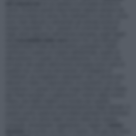
del colesterolo
di cui spesso è accusata anche la
carne. Diventa quindi importante sapere sempre da
dove proviene la carne che mettiamo in tavola, come
sono stati allevati e alimentati gli animali prima di
essere macellati. Fra i sistemi di controllo attivati
negli ultimi decenni nell’Unione europea, quelli legati
alla
tracciabilità delle carni
sono fra i più efficaci:
sull’etichetta finale del prodotto possiamo infatti
verificare il paese di origine dell’animale, quello di
allevamento e quello di macellazione. Le carni che
arrivano dai paesi dell’Unione europea sono tutte di
qualità ma, come ha dimostrato un’indagine di
Coldiretti, se scegliamo esemplari nati o anche solo
allevati in Italia ci assicuriamo un prodotto con un
contenuto in grassi di gran lunga inferiore alla media
dei Paesi europei, e supersicuro: merito della nostra
filiera, una delle migliori al mondo per qualità,
controlli e attenzione all’alimentazione degli animali. A
questo punto qualcuno potrebbe pensare di eliminare
il consumo di carne dalla nostra dieta per essere
tranquilli, diventando vegetariani o vegani. Il
dottor
Avoledo
ha scritto un libro in merito, che già nel titolo