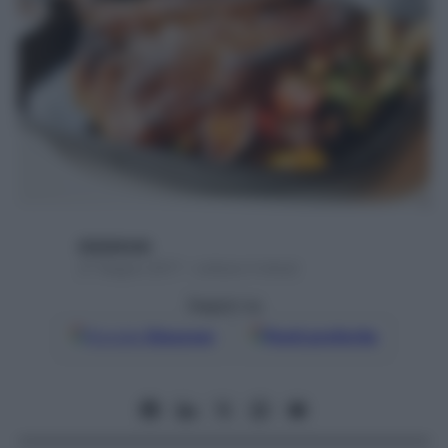
digitalmde
27 Giugno 2017 – Lettura 4 minuti
Seguici su
Google
Discover
Fonti preferite