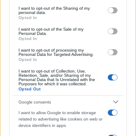
on the IAB’s List of Downstream Participants that may further
I want to opt-out of the Sharing of my
disclose it to other third parties.
personal data.
Opted In
Please note that this website/app uses one or more Google
services and may gather and store information including but
I want to opt-out of the Sale of my
Personal Data.
not limited to your visit or usage behaviour. You may click to
Opted In
grant or deny consent to Google and its third-party tags to
use your data for below specified purposes in below Google
I want to opt-out of processing my
consent section.
Personal Data for Targeted Advertising.
Opted In
I want to opt-out of Collection, Use,
Retention, Sale, and/or Sharing of my
Personal Data that Is Unrelated with the
Purposes for which it was collected.
Opted Out
Google consents
I want to allow Google to enable storage
related to advertising like cookies on web or
device identifiers in apps.