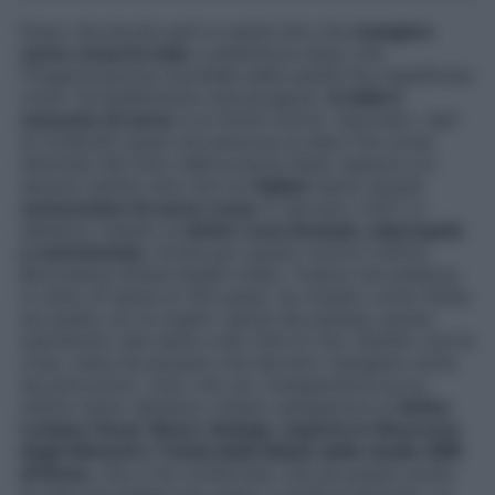
Dopo che da più parti si sente dire che
mangiare
carne rossa fa male
e addirittura dopo che
l’Organizzazione mondiale della sanità l’ha classificata
come “probabilmente cancerogena”,
in Italia il
consumo di carne
è ai minimi storici. Secondo i dati
di Coldiretti quasi una persona su dieci l’ha ormai
eliminata del tutto dalla propria dieta. Eppure si è
sempre sentito dire che noi
italiani
siamo grandi
consumatori di carne rossa
. È davvero così? Lo
abbiamo chiesto al
dottor Luca Avoledo, naturopata
e nutrizionista
. Anche per questo motivo l’ultimo
Bloomberg Global Health Index, l’indice che analizza
lo stato di salute di 163 paesi, ha rivelato come l’Italia
sia quella con la miglior salute del pianeta, grazie
soprattutto alla dieta e allo stile di vita. Stando così le
cose, viene da pensare che davvero mangiare carne
sia pericoloso, visto che noi, mangiandone poca,
stiamo bene: abbiamo chiesto spiegazioni al
dottor
Luciano Oscar Atzori, biologo, esperto in Sicurezza
degli Alimenti e Tutela della Salute dello studio ABR
di Roma
, che ci ha confermato che da questo punto