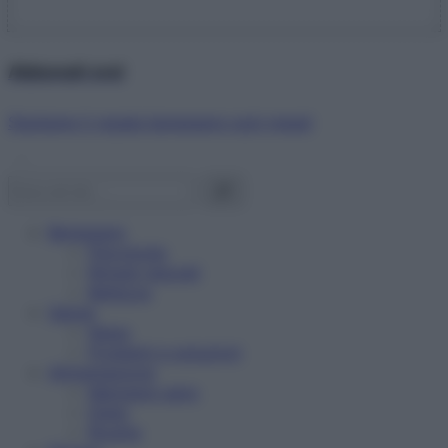
Abbonati ora!
Starbene ti regala benessere ogni mese!
Benessere
Psicologia
Rimedi naturali
Bellezza
Salute
News
Problemi e soluzioni
Alimentazione
Mangiare sano
Diete
Ricette