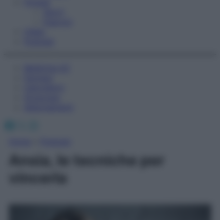
Fitness
Sport
Esercizi
Video
Podcast
Medicina AZ
Farmaci
Calcolatori
Oroscopo
Abbonamenti
Facebook
X
Instagram
Home
»
Podcast
Ansia, le tecniche per
vincerla