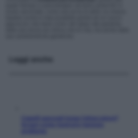
quale farmaci e psicoterapia verranno prescritti in
modo sartoriale, come una sorta di abito su misura.
Questa svolta è resa possibile grazie ad un nuovo
approccio che tiene conto del sesso del paziente,
della sua storia sia clinica che di vita, ma anche delle
sue caratteristiche genetiche.
Leggi anche
Capelli spezzati lungo l’attaccatura?
Scopri come risolvere l’annoso
problema