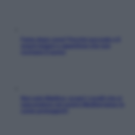
Fame dopo cena? Perché succede e 6
snack leggeri e appetitosi che non
rovinano il sonno
Non solo Maldive: scopri i coralli che si
nascondono nel nostro Mediterraneo (e
come proteggerli)