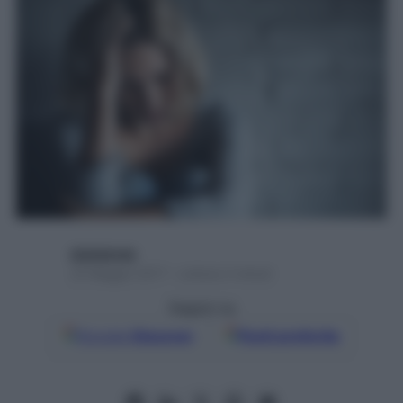
digitalmde
23 Maggio 2017 – Lettura 3 minuti
Seguici su
Google
Discover
Fonti preferite