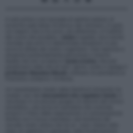
A tutti prima o poi succede di sentirsi ansiosi, di
avvertire quel senso di blocco allo stomaco, in gola,
col respiro che si fa corto, più affannoso, e il battito
del cuore che accelera. L’
ansia
è questa, ma è anche
normale che arrivi in determinate situazioni: è una
sorta di difesa del nostro organismo. Una reazione a
situazioni potenzialmente pericolose o incerte.
Quella che non va bene è l’
ansia cronica
, che può
paralizzarci nella vita di tutti i giorni, come ci spiega il
professor Massimo Biondi
, ordinario di psichiatria al
Policlinico Umberto I di Roma.
Un recentissimo studio della Stanford University ha
svelato uno dei
meccanismi che regolano l’ansia
: è
racchiuso in un piccolo gruppo di neuroni del tronco
encefalico, una sorta di centralina che controlla
proprio il ritmo della respirazione, in comunicazione
diretta con il locus coeruleus, una struttura del
cervello molto antica che ha un ruolo chiave nello
stato di vigilanza in generale, nella focalizzazione