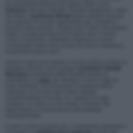
da carburante all’ansia può essere usato come
autocura
. Nel suo manuale “Pensieri terapeutici”, edito
da Alpes, il
professor Biondi
illustra queste tecniche
che ognuno di noi può apprendere per cambiare il
proprio stato emotivo. Proprio per il fatto che quando
siamo in preda ad attacchi di ansia tutto il nostro
corpo è coinvolto, dobbiamo imparare a curarla
conoscendo bene come incide sul nostro organismo,
e partendo proprio da lì.
Anche lo sport può aiutare a vincere l’ansia e basta un
impegno minimo, come spiega il
professor Claudio
Mencacci
, presidente della Società italiana di
psichiatria. Lo
yoga
, per esempio, è ancor oggi un
must antiansia. Tra le tecniche di questa pratica
millenaria ce n’è una che è stata validata
scientificamente: è la Sky, un sistema di yoga
moderno, al centro di uno studio condotto dal
dipartimento di neuroscienze dell’ospedale
Fatebenefratelli.
Il futuro ormai prossimo per il trattamento dell’ansia è
comunque la
medicina personalizzata
, grazie alla