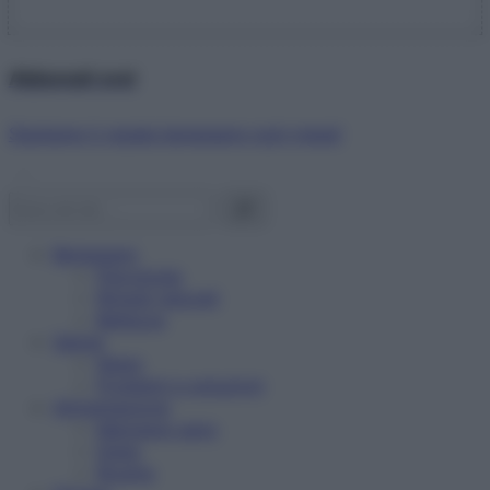
Abbonati ora!
Starbene ti regala benessere ogni mese!
Benessere
Psicologia
Rimedi naturali
Bellezza
Salute
News
Problemi e soluzioni
Alimentazione
Mangiare sano
Diete
Ricette