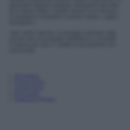
specialisti riguardo qualsiasi indicazione riportata.
Se si hanno dubbi o quesiti sull’uso di un farmaco
è necessario contattare il proprio medico. Leggi il
Disclaimer »
Tutti i diritti riservati. Le immagini utilizzate negli
articoli sono di proprietà dell’editore o concesse
in licenza per l’uso. È vietata la riproduzione non
autorizzata.
Informativa
Privacy Policy
Cookie Policy
Note Legali
Preferenze Privacy