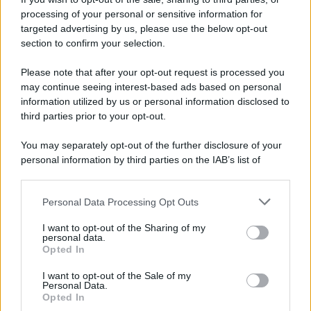
processing of your personal or sensitive information for
targeted advertising by us, please use the below opt-out
section to confirm your selection.
Please note that after your opt-out request is processed you
may continue seeing interest-based ads based on personal
information utilized by us or personal information disclosed to
third parties prior to your opt-out.
You may separately opt-out of the further disclosure of your
personal information by third parties on the IAB’s list of
downstream participants.
Personal Data Processing Opt Outs
This information may also be disclosed by us to third parties
on the IAB’s List of Downstream Participants that may further
I want to opt-out of the Sharing of my
disclose it to other third parties.
personal data.
Opted In
Please note that this website/app uses one or more Google
services and may gather and store information including but
I want to opt-out of the Sale of my
Personal Data.
not limited to your visit or usage behaviour. You may click to
Opted In
grant or deny consent to Google and its third-party tags to