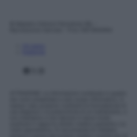
© Belpietro Edizioni Periodiche SRL –
Riproduzione riservata – P.Iva 13673600964
Chi siamo
Pubblicità
Facebook
X
Instagram
ATTENZIONE: Le informazioni contenute in questo
sito sono presentate a solo scopo informativo, in
nessun caso possono costituire la formulazione di
una diagnosi o la prescrizione di un trattamento, e
non intendono e non devono in alcun modo
sostituire il rapporto diretto medico-paziente o la
visita specialistica. Si raccomanda di chiedere
sempre il parere del proprio medico curante e/o di