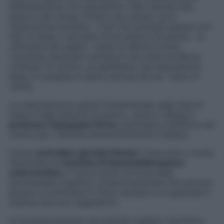
dell’attenzione, ma soprattutto nelle risposte alla
paura e allo stress. Proprio per questo, se la
respirazione accelera , cosa che succede quando si è
tesi, in ansia o nel pieno di un attacco di panico, la
centralina del respiro mette in allerta il locus
coeruleus, facendoci entrare in uno stato di allerta
continua. Di contro, se adottiamo una respirazione
lenta, lo acquieta e siamo pervasi da uno stato di
calma.
La respirazione è quindi fondamentale negli stati di
ansia e negli attacchi di panico, come ci spiega il
professor Giampaolo Perna
, psichiatra e direttore del
Centro per i Disturbi d’ansia ed emotivi Cedans.
Come
controllare gli stati d’ansia
? Cosa sono e come
funzionano le
tecniche di desensibilizzazione
enterocettiva
, il nuovo punto di forza della
psicoterapia cognitivo comportamentale che servono
proprio a controllare il ritmo cardiaco e in generale il
sistema nervoso vegetativo?
Il ricondizionamento dei pensieri negativi che fanno