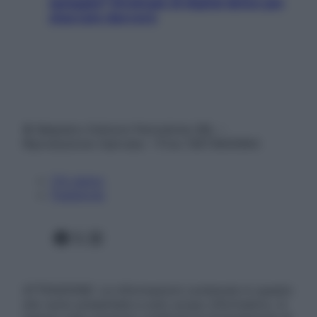
spiaggia? Strategie di digital detox per
staccare davvero
© Belpietro Edizioni Periodiche SRL –
Riproduzione riservata – P.Iva 13673600964
Chi siamo
Pubblicità
Facebook
X
Instagram
ATTENZIONE: Le informazioni contenute in questo
sito sono presentate a solo scopo informativo, in