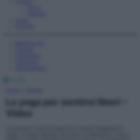
Fitness
Sport
Esercizi
Video
Podcast
Medicina AZ
Farmaci
Calcolatori
Oroscopo
Abbonamenti
Facebook
X
Instagram
Home
»
Fitness
Lo yoga per sentirsi liberi –
Video
Le posizioni che ti propone la nostra insegnate di
yoga, Lorenza Minola, lavorano su Manipura, il terzo