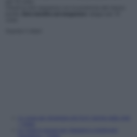
per 10 volte.
Chiudi la mini sequenza con la posizione del mezzo
ponte,
Setu bandha sarvangasana
: esegui per 10
volte.
Guarda il video!
Lo yoga per diventare più forti (anche nella vita)
– Video
Lo yoga in acqua per rilassarsi e migliorare
l'equilibrio – Video