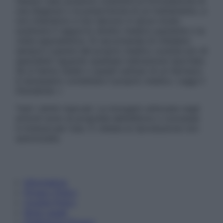
nessun caso possono costituire la formulazione di
una diagnosi o la prescrizione di un trattamento, e
non intendono e non devono in alcun modo
sostituire il rapporto diretto medico-paziente o la
visita specialistica. Si raccomanda di chiedere
sempre il parere del proprio medico curante e/o di
specialisti riguardo qualsiasi indicazione riportata.
Se si hanno dubbi o quesiti sull’uso di un farmaco
è necessario contattare il proprio medico. Leggi il
Disclaimer »
Tutti i diritti riservati. Le immagini utilizzate negli
articoli sono di proprietà dell’editore o concesse
in licenza per l’uso. È vietata la riproduzione non
autorizzata.
Informativa
Privacy Policy
Cookie Policy
Note Legali
Preferenze Privacy