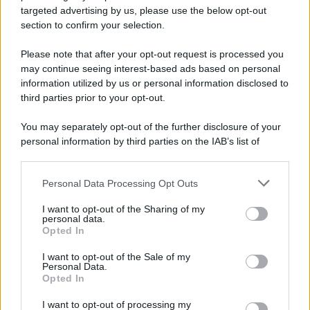
targeted advertising by us, please use the below opt-out
section to confirm your selection.
Please note that after your opt-out request is processed you
may continue seeing interest-based ads based on personal
information utilized by us or personal information disclosed to
third parties prior to your opt-out.
You may separately opt-out of the further disclosure of your
personal information by third parties on the IAB’s list of
downstream participants.
Personal Data Processing Opt Outs
This information may also be disclosed by us to third parties
on the IAB’s List of Downstream Participants that may further
I want to opt-out of the Sharing of my
disclose it to other third parties.
personal data.
Opted In
Please note that this website/app uses one or more Google
services and may gather and store information including but
I want to opt-out of the Sale of my
Personal Data.
not limited to your visit or usage behaviour. You may click to
Opted In
grant or deny consent to Google and its third-party tags to
use your data for below specified purposes in below Google
I want to opt-out of processing my