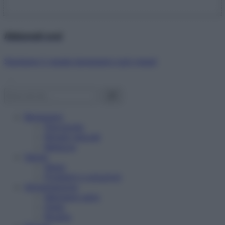
Abbonati ora!
Starbene ti regala benessere ogni mese!
Benessere
Psicologia
Rimedi naturali
Bellezza
Salute
News
Problemi e soluzioni
Alimentazione
Mangiare sano
Diete
Ricette