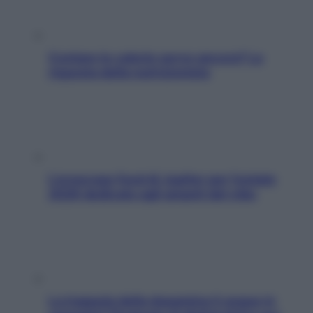
Contare le calorie serve ancora? La
risposta della nutrizionista
L’oroscopo food di Jupiter per l’estate
2026 dedicato agli amanti del cibo
La trappola della dopamina ti segue in