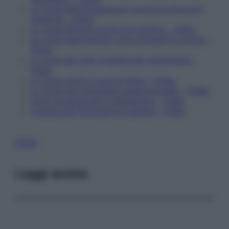
Lo yoga della leggerezza contro le emozioni
negative – Video
Lo yoga efficace contro la sciatica – Video
Lo yoga della felicità: così combatti lo stress –
Video
Lo yoga per tutti: 3 asana per principianti –
Video
Lo yoga contro il mal di testa – Video
Lo Yoga per mantenere sana la tiroide – Video
Yoga, le asana per la digestione – Video
3 asana per rinforzare le gambe – Video
YOGA
Leggi anche