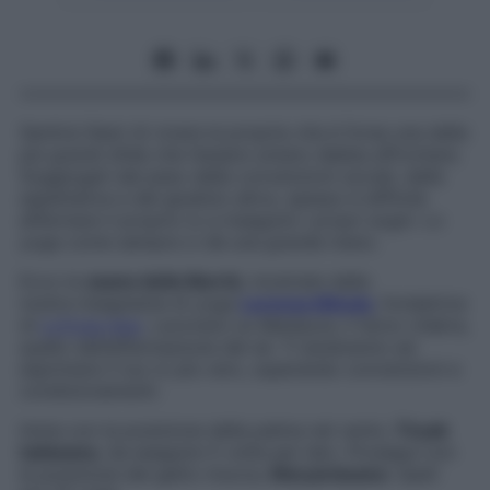
Sentirsi liberi di vivere la propria vita è forse una delle
più grandi sfide che l’essere umano debba affrontare.
Soggiogati dal peso delle convenzioni sociali, delle
aspettative e del giudizio altrui, spesso è difficile
affermare il proprio io e inseguire i propri sogni. Lo
yoga come sempre ci dà una grande mano.
Ecco le
asana della libertà
, mostrate dalla
nostra
insegnante di yoga
Lorenza Minola
,
fondatrice
di
LoYoga App
. L
avorano su Manipura, il terzo chakra,
quello dell’affermazione del sé. Ti aiuteranno ad
esprimere il tuo io più vero, superando convenzioni e
condizionamenti.
Inizia con la posizione della palma nel vento,
Tiryak
tadasana
, da eseguire 5 volte per lato. Prosegui con
la posizione del gatto mucca,
Maryariasana
: ripeti