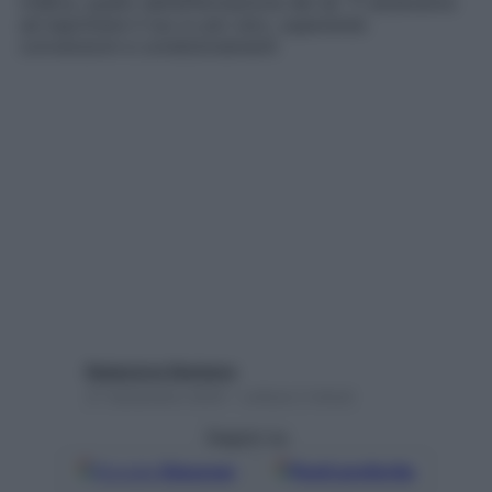
chakra, quello dell’affermazione del sé. Ti aiuteranno
ad esprimere il tuo io più vero, superando
convenzioni e condizionamenti
Redazione Starbene
27 Settembre 2024 – Lettura 2 minuti
Seguici su
Google
Discover
Fonti preferite