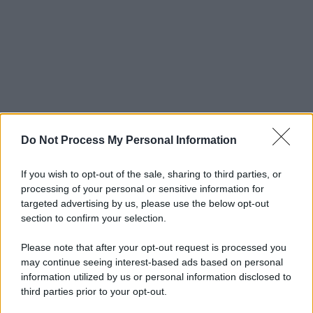
Do Not Process My Personal Information
If you wish to opt-out of the sale, sharing to third parties, or
processing of your personal or sensitive information for
targeted advertising by us, please use the below opt-out
section to confirm your selection.
Please note that after your opt-out request is processed you
may continue seeing interest-based ads based on personal
information utilized by us or personal information disclosed to
third parties prior to your opt-out.