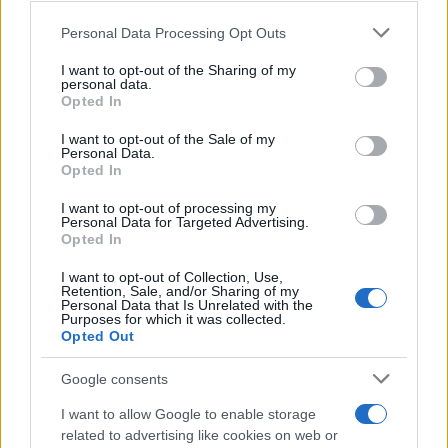
Personal Data Processing Opt Outs
This information may also be disclosed by us to third parties
on the IAB’s List of Downstream Participants that may further
I want to opt-out of the Sharing of my
disclose it to other third parties.
personal data.
Opted In
Please note that this website/app uses one or more Google
services and may gather and store information including but
I want to opt-out of the Sale of my
Personal Data.
not limited to your visit or usage behaviour. You may click to
Opted In
grant or deny consent to Google and its third-party tags to
use your data for below specified purposes in below Google
I want to opt-out of processing my
consent section.
Personal Data for Targeted Advertising.
Opted In
I want to opt-out of Collection, Use,
Retention, Sale, and/or Sharing of my
Personal Data that Is Unrelated with the
Purposes for which it was collected.
Opted Out
Google consents
I want to allow Google to enable storage
related to advertising like cookies on web or