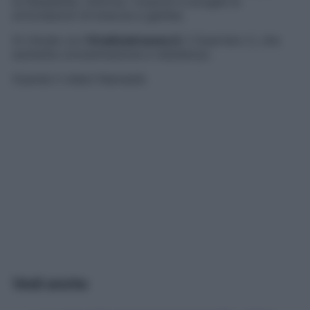
la flessibilità, rinforza i muscoli e scioglie le
articolazioni di braccia e gambe.
Si chiude con
Virabhadrasana II
, il Guerriero 2, che
aumenta concentrazione e resistenza.
Guarda il video! Namasté.
Vedi anche