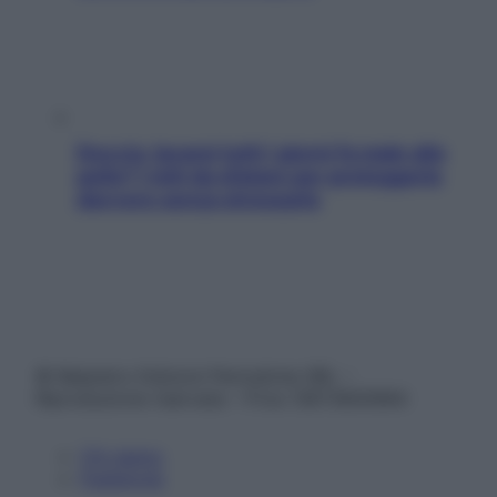
Doccia, lavarsi tutti i giorni fa male alla
pelle? I miti da sfatare per proteggerla
davvero senza stressarla
© Belpietro Edizioni Periodiche SRL –
Riproduzione riservata – P.Iva 13673600964
Chi siamo
Pubblicità