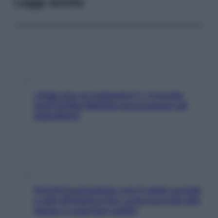
Leggi anche
«Oggi che se magnamo?»: 4 ricette
facili di Max Mariola senza pesare gli
ingredienti
Perché la pressione con il caldo scende
e sale all’improvviso: cosa succede alle
donne e cosa fare subito