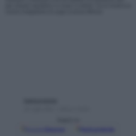
per donare equilibrio a corpo e mente. Ce le mostra la
nostra insegnante di yoga Lorenza Minola
Caterina Caristo
25 Luglio 2023 – Lettura 2 minuti
Seguici su
Google
Discover
Fonti preferite