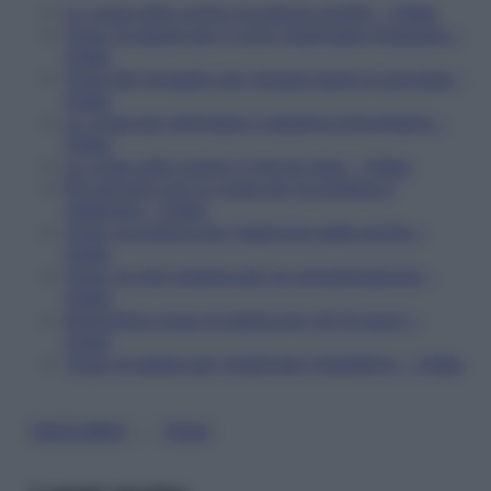
Lo yoga utile contro la pancia gonfia – Video
Yoga, le asana per il ciclo mestruale irregolare –
Video
Yoga del risveglio per iniziare bene la giornata –
Video
Lo yoga per stimolare il sistema immunitario –
Video
Lo yoga utile contro il mal di gola – Video
Più giovani con lo yoga per la schiena e
l'addome – Video
Yoga, la pratica per l'apertura delle anche –
Video
Yoga, la mini pratica per la concentrazione –
Video
Stretching yoga: le asana per chi fa sport –
Video
Yoga: le asana per migliorare l'equilibrio – Video
, 
EQUILIBRIO
YOGA