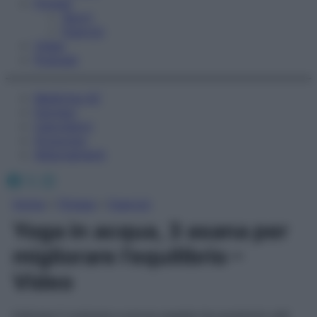
Fitness
Sport
Esercizi
Video
Podcast
Medicina AZ
Farmaci
Calcolatori
Oroscopo
Abbonamenti
Facebook
X
Instagram
Home
»
Fitness
»
Esercizi
Yoga in acqua, 3 asana per
migliorare l’equilibrio –
Video
Indossa il costume e prova queste tre posizioni utili