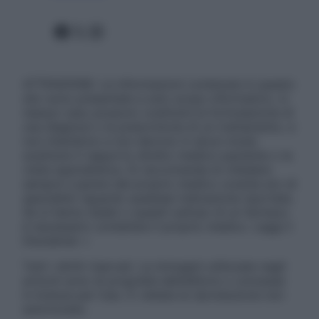
Facebook
X
Instagram
ATTENZIONE: Le informazioni contenute in questo
sito sono presentate a solo scopo informativo, in
nessun caso possono costituire la formulazione di
una diagnosi o la prescrizione di un trattamento, e
non intendono e non devono in alcun modo
sostituire il rapporto diretto medico-paziente o la
visita specialistica. Si raccomanda di chiedere
sempre il parere del proprio medico curante e/o di
specialisti riguardo qualsiasi indicazione riportata.
Se si hanno dubbi o quesiti sull’uso di un farmaco
è necessario contattare il proprio medico. Leggi il
Disclaimer »
Tutti i diritti riservati. Le immagini utilizzate negli
articoli sono di proprietà dell’editore o concesse
in licenza per l’uso. È vietata la riproduzione non
autorizzata.