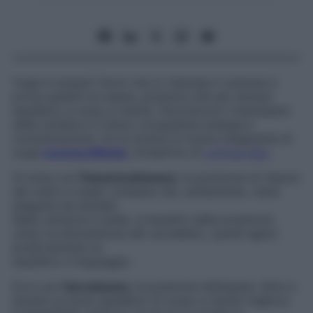
Yoga in acqua? Certo che sì. Indossa il costume e
prova queste tre asana, posizioni utili per donare
equilibrio a corpo e mente. Favoriscono il benessere
della schiena e ti fanno conquistare energia e
concentrazione. Ce le mostra la nostra insegnante di
yoga
Lorenza Minola
,
fondatrice di
LoYoga App
.
Si inizia con
Pawanmuktasana
, la posizione di rilascio
del vento in piedi, un’asana che, solitamente, viene
eseguita da sdraiati.
Nella versione in piedi, ai benefici della posizione
unisci la stimolazione del cervelletto, quindi agisci
positivamente su
equilibrio e linguaggio.
Ecco poi
Garudasana
, la posizione dell’aquila. Oltre a
donare un buon equilibrio di corpo e mente migliora