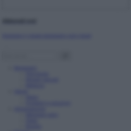
Abbonati ora!
Starbene ti regala benessere ogni mese!
Benessere
Psicologia
Rimedi naturali
Bellezza
Salute
News
Problemi e soluzioni
Alimentazione
Mangiare sano
Diete
Ricette