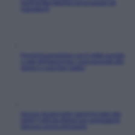
facili di Max Mariola senza pesare gli
ingredienti
Perché la pressione con il caldo scende
e sale all’improvviso: cosa succede alle
donne e cosa fare subito
Doccia, lavarsi tutti i giorni fa male alla
pelle? I miti da sfatare per proteggerla
davvero senza stressarla