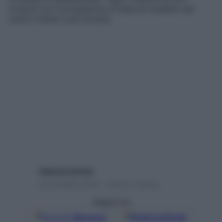
muscoli con il programma di esercizi studiato dal
nostro trainer Luca Anzano
Caterina Caristo
24 Dicembre 2025 – Lettura 1 minuto
Seguici su
Google
Discover
Fonti preferite