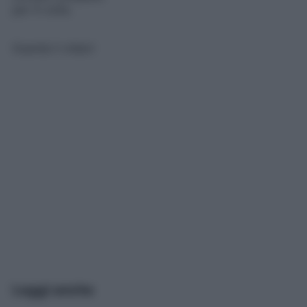
per 4 volte.
Guarda il video!
Leggi anche