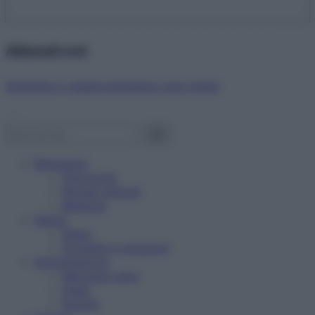
Abbonati ora!
Starbene ti regala benessere ogni mese!
Benessere
Psicologia
Rimedi naturali
Bellezza
Salute
News
Problemi e soluzioni
Alimentazione
Mangiare sano
Diete
Ricette