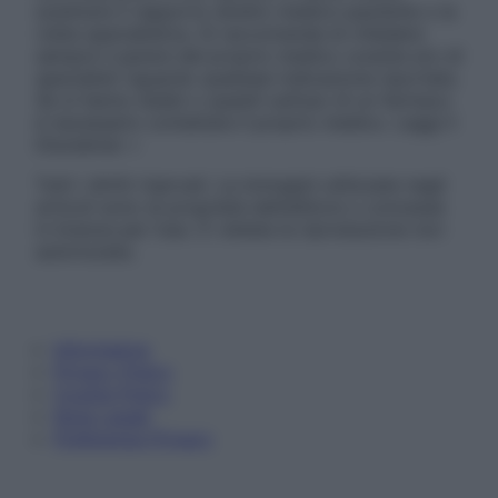
sostituire il rapporto diretto medico-paziente o la
visita specialistica. Si raccomanda di chiedere
sempre il parere del proprio medico curante e/o di
specialisti riguardo qualsiasi indicazione riportata.
Se si hanno dubbi o quesiti sull’uso di un farmaco
è necessario contattare il proprio medico. Leggi il
Disclaimer »
Tutti i diritti riservati. Le immagini utilizzate negli
articoli sono di proprietà dell’editore o concesse
in licenza per l’uso. È vietata la riproduzione non
autorizzata.
Informativa
Privacy Policy
Cookie Policy
Note Legali
Preferenze Privacy