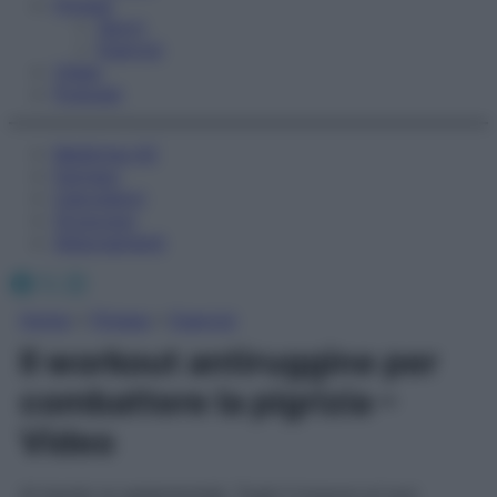
Fitness
Sport
Esercizi
Video
Podcast
Medicina AZ
Farmaci
Calcolatori
Oroscopo
Abbonamenti
Facebook
X
Instagram
Home
»
Fitness
»
Esercizi
Il workout antiruggine per
combattere la pigrizia –
Video
Al bando la sedentarietà. Togli il torpore ai tuoi