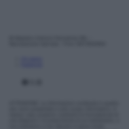
© Belpietro Edizioni Periodiche SRL –
Riproduzione riservata – P.Iva 13673600964
Chi siamo
Pubblicità
Facebook
X
Instagram
ATTENZIONE: Le informazioni contenute in questo
sito sono presentate a solo scopo informativo, in
nessun caso possono costituire la formulazione di
una diagnosi o la prescrizione di un trattamento, e
non intendono e non devono in alcun modo