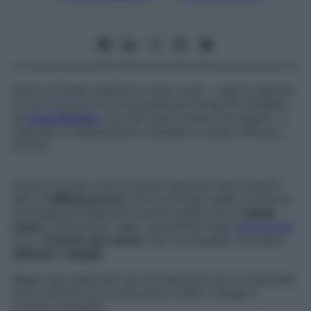
Giorni di feste natalizie e relax e poi… togli la pigrizia
ai tuoi muscoli con il programma di esercizi studiato
da
Luca Anzano
, uno dei nostri trainer più seguiti. 4
step per un allenamento completo e super efficace.
Eccolo.
Inizia il circuito con un primo esercizio per la parte
alta, la
Military press
, che coinvolge spalle e braccia.
Ora passa ad allenare la parte bassa con lo
Squat
sumo
. Come terzo step, concentrati sugli
addominali
con il
Crunch con carico
. Per concludere: la combo
Affondi + bicipiti
.
Ripeti ogni esercizio per 45 secondi e fai un intervallo
di 15 secondi tra un esercizio e l’altro. Esegui il
circuito completo