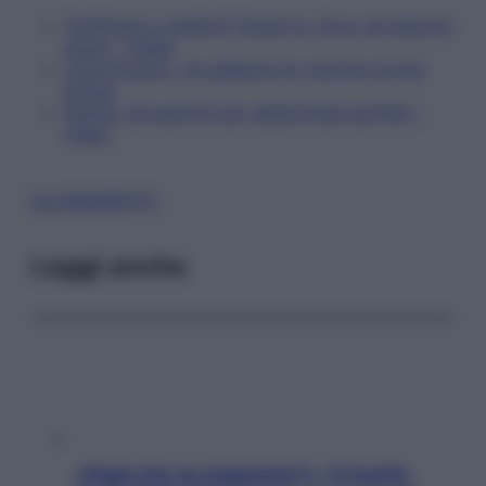
Tonificare o snellire? Scegli tu. Ecco gli esercizi
giusti – Video
Luca Anzano: «In palestra ho riscritto la mia
storia»
Pancia, gli esercizi per addominali perfetti –
Video
ALLENAMENTO
Leggi anche
«Oggi che se magnamo?»: 4 ricette