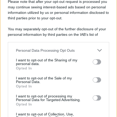
Please note that after your opt-out request is processed you
may continue seeing interest-based ads based on personal
information utilized by us or personal information disclosed to
third parties prior to your opt-out.
You may separately opt-out of the further disclosure of your
personal information by third parties on the IAB’s list of
downstream participants.
Personal Data Processing Opt Outs
This information may also be disclosed by us to third parties
on the IAB’s List of Downstream Participants that may further
I want to opt-out of the Sharing of my
disclose it to other third parties.
personal data.
Opted In
Please note that this website/app uses one or more Google
services and may gather and store information including but
I want to opt-out of the Sale of my
Personal Data.
not limited to your visit or usage behaviour. You may click to
Opted In
grant or deny consent to Google and its third-party tags to
use your data for below specified purposes in below Google
I want to opt-out of processing my
consent section.
Personal Data for Targeted Advertising.
Opted In
I want to opt-out of Collection, Use,