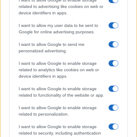
I want to allow Google to enable storage
related to advertising like cookies on web or
device identifiers in apps.
I want to allow my user data to be sent to
Google for online advertising purposes.
I want to allow Google to send me
personalized advertising.
I want to allow Google to enable storage
related to analytics like cookies on web or
device identifiers in apps.
I want to allow Google to enable storage
related to functionality of the website or app.
I want to allow Google to enable storage
related to personalization.
I want to allow Google to enable storage
related to security, including authentication