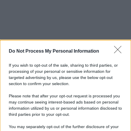
Do Not Process My Personal Information
If you wish to opt-out of the sale, sharing to third parties, or
processing of your personal or sensitive information for
targeted advertising by us, please use the below opt-out
section to confirm your selection.
Please note that after your opt-out request is processed you
may continue seeing interest-based ads based on personal
information utilized by us or personal information disclosed to
third parties prior to your opt-out.
You may separately opt-out of the further disclosure of your