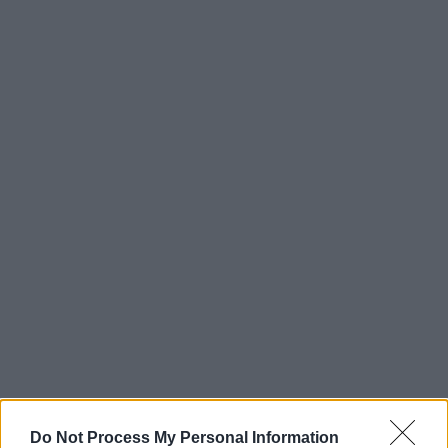
Do Not Process My Personal Information