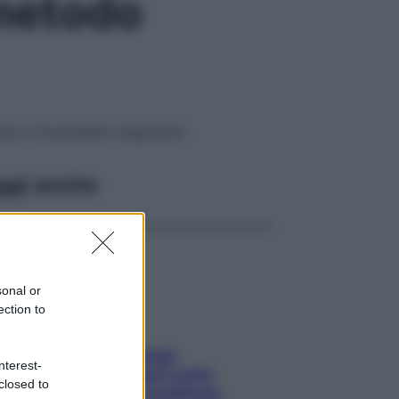
 metodo
ma o di problemi respiratori
ggi anche
sonal or
ection to
Capelli spezzati lungo
nterest-
l’attaccatura? Scopri come
closed to
risolvere l’annoso problema