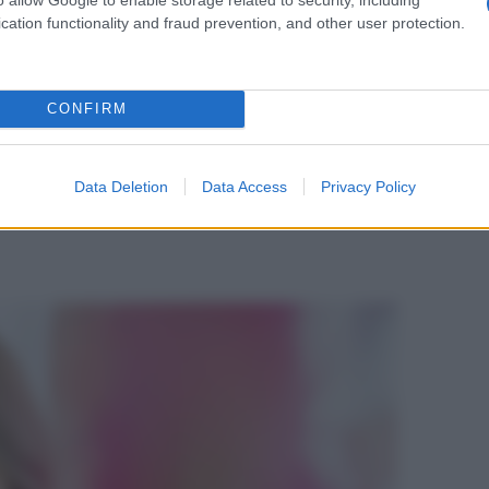
ko, pratica che ricevette un riconoscimento ufficiale
cation functionality and fraud prevention, and other user protection.
già nel 1985.
odo permetterebbe di ridurre significativamente
i nei pazienti asmatici, tanto che, attualmente, in
il metodo Buteyko rientra tra le linee-guida
CONFIRM
a parte delle autorità sanitarie competenti
, mentre
elanda è praticato e consigliato da molti medici.
o Breathing Association per imparare a respirare nel
Data Deletion
Data Access
Privacy Policy