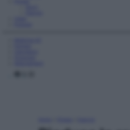
Fitness
Sport
Esercizi
Video
Podcast
Medicina AZ
Farmaci
Calcolatori
Oroscopo
Abbonamenti
Facebook
X
Instagram
Home
»
Fitness
»
Esercizi