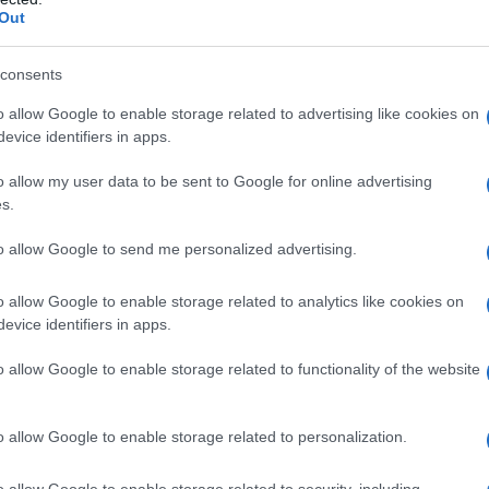
Out
consents
o allow Google to enable storage related to advertising like cookies on
evice identifiers in apps.
o allow my user data to be sent to Google for online advertising
s.
to allow Google to send me personalized advertising.
o allow Google to enable storage related to analytics like cookies on
evice identifiers in apps.
o allow Google to enable storage related to functionality of the website
diverse sperimentazioni, la più famosa delle quali
o allow Google to enable storage related to personalization.
ater Hospital,
la pratica di rieducazione respiratoria
 e perfezionata nel corso dei suoi trentotto anni di
o allow Google to enable storage related to security, including