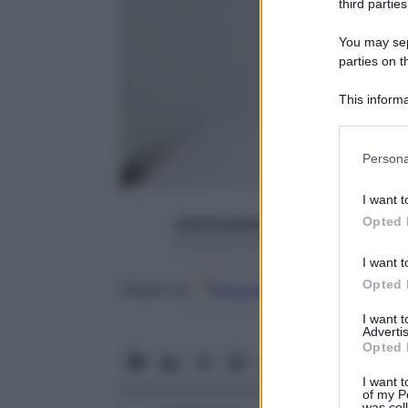
third parties
You may sepa
parties on t
This informa
Participants
Please note
Persona
information 
deny consent
I want t
in below Go
Opted 
starbeneeditor6
29 Agosto 2015 – Lettura 6 minuti
I want t
Opted 
Google
Discover
Fon
Seguici su
I want 
Advertis
Opted 
I want t
of my P
was col