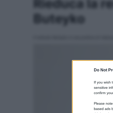
Rieduca la r
Buteyko
Il metodo Buteyko è una pratica di rieduca
Do Not Pr
If you wish 
sensitive in
confirm your
Please note
based ads b