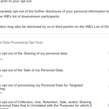
 prior to your opt-out.
rately opt-out of the further disclosure of your personal information by
he IAB’s list of downstream participants.
tion may also be disclosed by us to third parties on the IAB’s List of 
 that may further disclose it to other third parties.
 that this website/app uses one or more Google services and may gath
l Data Processing Opt Outs
including but not limited to your visit or usage behaviour. You may click 
 to Google and its third-party tags to use your data for below specifi
o opt-out of the Sharing of my personal data.
ogle consent section.
In
o opt-out of the Sale of my Personal Data.
In
ti preferite
to opt-out of processing my Personal Data for Targeted
ing.
In
o opt-out of Collection, Use, Retention, Sale, and/or Sharing
ersonal Data that Is Unrelated with the Purposes for which it
lected.