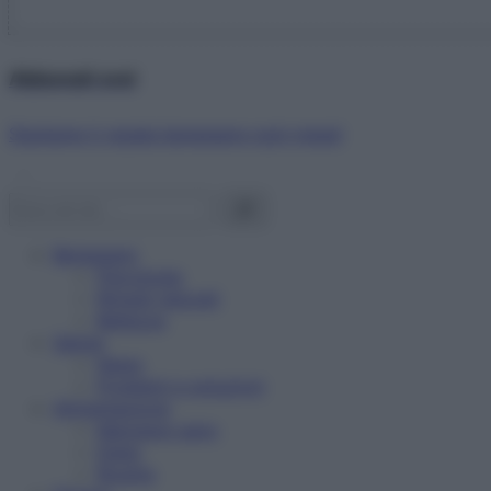
Abbonati ora!
Starbene ti regala benessere ogni mese!
Benessere
Psicologia
Rimedi naturali
Bellezza
Salute
News
Problemi e soluzioni
Alimentazione
Mangiare sano
Diete
Ricette