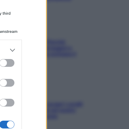
 third
Downstream
Fame dopo cena? Perché
succede e 6 snack leggeri e
er and store
appetitosi che non rovinano il
to grant or
sonno
ed purposes
Non solo Maldive: scopri i coralli
che si nascondono nel nostro
Mediterraneo (e come
proteggerli)