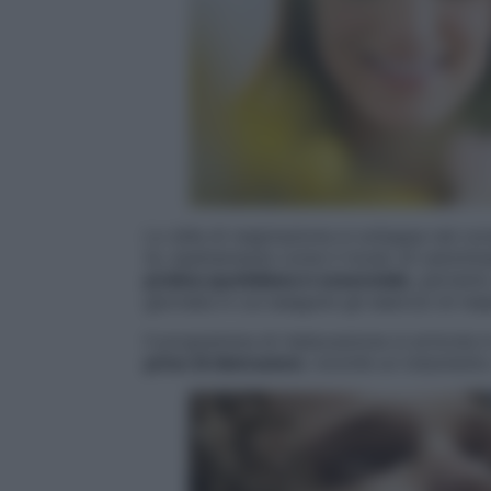
Lo stile di respirazione si sviluppa nel co
te, esattamente come il modo di camminar
pratica quotidiana è essenziale
, pertant
giornata in cui eseguire gli esercizi di res
Il programma di rieducazione si articola 
privo di distrazioni
, nonché un indumento 