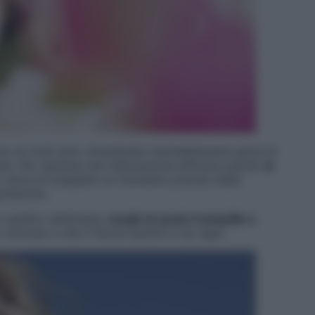
rso di molti anni, diventando inevitabilmente parte di
e. Per operare una rieducazione efficace quindi,
la
o cerca di scegliere un momento preciso della
pirazione.
in quattro settimane,
scegli un posto tranquillo e
comodo e che ti faccia sentire a tuo agio.