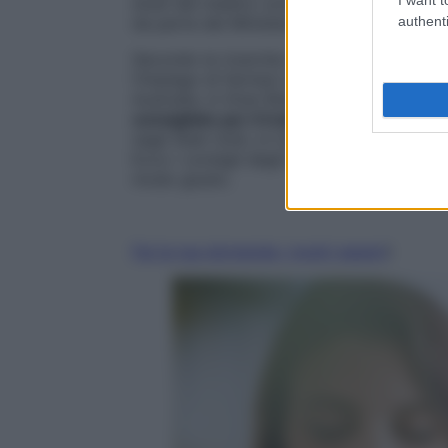
studi dal medico ucraino Konstantin Butey
authenti
da parte del Ministero della Sanità russo 
Secondo le ricerche condotte, questo met
l’impiego di farmaci sintomatici e steroide
Australia, in Gran Bretagna e in Germania
consigliate per il trattamento dell’
asma
d
negli Stati Uniti, in Canada ed in Nuova Z
Ecco i consigli degli esperti della Buteyk
modo giusto.
Fai la tua domanda i nostri espert
i