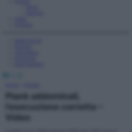
Fitness
Sport
Esercizi
Video
Podcast
Medicina AZ
Farmaci
Calcolatori
Oroscopo
Abbonamenti
Facebook
X
Instagram
Home
»
Fitness
Plank addominali,
l’esecuzione corretta –
Video
Il plank è uno degli esercizi ideali per rafforzare la