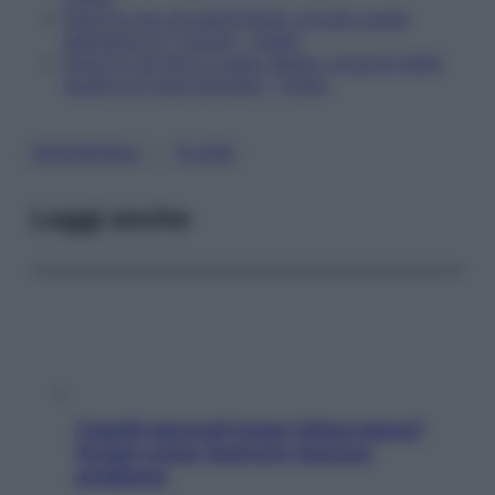
Esercizi per gli addominali: circuito super
allenante di 7 minuti – Video
Esercizi da fare in casa: allena i muscoli delle
spalle con due bottiglie – Video
, 
ADDOMINALI
PLANK
Leggi anche
Capelli spezzati lungo l’attaccatura?
Scopri come risolvere l’annoso
problema