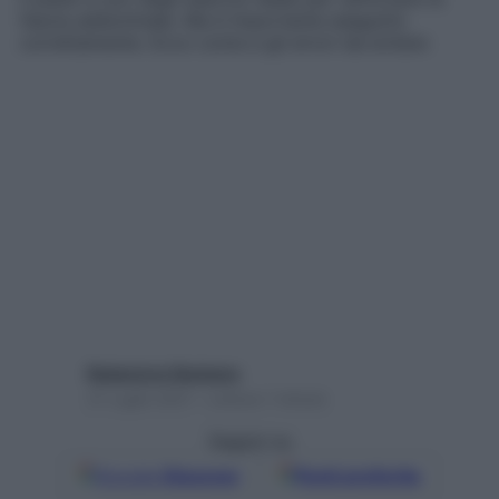
fascia addominale. Ma è importante eseguirlo
correttamente. Ecco come e gli errori da evitare
Redazione Starbene
21 Luglio 2021 – Lettura 1 minuto
Seguici su
Google
Discover
Fonti preferite