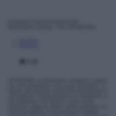
© Belpietro Edizioni Periodiche SRL –
Riproduzione riservata – P.Iva 13673600964
Chi siamo
Pubblicità
Facebook
X
Instagram
ATTENZIONE: Le informazioni contenute in questo
sito sono presentate a solo scopo informativo, in
nessun caso possono costituire la formulazione di
una diagnosi o la prescrizione di un trattamento, e
non intendono e non devono in alcun modo
sostituire il rapporto diretto medico-paziente o la
visita specialistica. Si raccomanda di chiedere