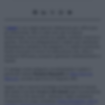
Il
plank
è uno degli esercizi d’elezione per rafforzare
gli addominali. Non è utile solo per
la fascia
addominale, lavora anche su spalle, schiena, braccia e
gambe.
Anche se all’apparenza il plank può sembrare
abbastanza semplice da eseguire, in realtà è piuttosto
facile incorrere in errori di esecuzione che, oltre a
minarne l’efficacia, possono generare indolenzimenti e
fastidi.
Ci spiega come eseguire correttamente il plank il
personal trainer
Rosario Basciotti
di
New Gym by
Marconi
, società sportiva di Segrate (Mi).
Sapevi che il record mondiale al femminile di tenuta
del plank è di ben
4 ore e 20 minuti
(per la precisione
19 minuti e 55 secondi), detenuto dalla tostissima
insegnante di yoga canadese
Dana Glowacka, che in