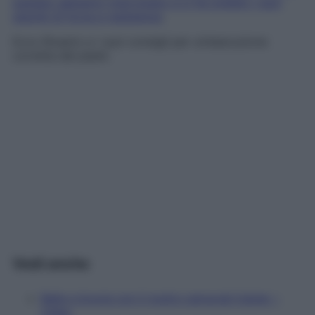
passato abbiamo intervistato e ci ha svelato i suoi
segreti di forza e resistenza
.
Ecco Rosario e i suoi consigli per un’esecuzione
corretta del plank:
Vedi anche
Balla e brucia con il nostro personal trainer –
Video