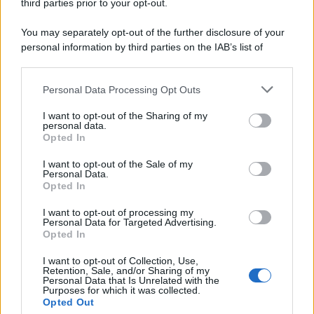
third parties prior to your opt-out.
You may separately opt-out of the further disclosure of your
personal information by third parties on the IAB’s list of
downstream participants.
Personal Data Processing Opt Outs
This information may also be disclosed by us to third parties
on the IAB’s List of Downstream Participants that may further
I want to opt-out of the Sharing of my
disclose it to other third parties.
personal data.
Opted In
Please note that this website/app uses one or more Google
services and may gather and store information including but
I want to opt-out of the Sale of my
Personal Data.
not limited to your visit or usage behaviour. You may click to
Opted In
grant or deny consent to Google and its third-party tags to
use your data for below specified purposes in below Google
I want to opt-out of processing my
consent section.
Personal Data for Targeted Advertising.
Opted In
I want to opt-out of Collection, Use,
Retention, Sale, and/or Sharing of my
Personal Data that Is Unrelated with the
Purposes for which it was collected.
Opted Out