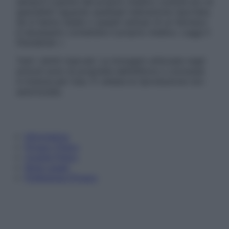
sempre il parere del proprio medico curante e/o di
specialisti riguardo qualsiasi indicazione riportata.
Se si hanno dubbi o quesiti sull’uso di un farmaco
è necessario contattare il proprio medico. Leggi il
Disclaimer »
Tutti i diritti riservati. Le immagini utilizzate negli
articoli sono di proprietà dell’editore o concesse
in licenza per l’uso. È vietata la riproduzione non
autorizzata.
Informativa
Privacy Policy
Cookie Policy
Note Legali
Preferenze Privacy