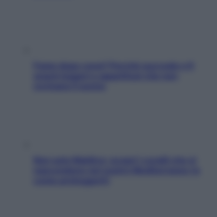
Fame dopo cena? Perché succede e 6
snack leggeri e appetitosi che non
rovinano il sonno
Non solo Maldive: scopri i coralli che si
nascondono nel nostro Mediterraneo (e
come proteggerli)