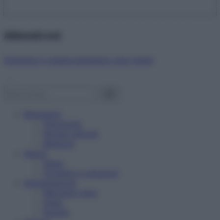
Abbonati ora!
Starbene ti regala benessere ogni mese!
Benessere
Psicologia
Rimedi naturali
Bellezza
Salute
News
Problemi e soluzioni
Alimentazione
Mangiare sano
Diete
Ricette