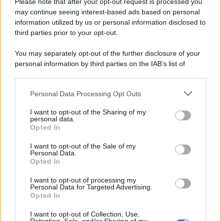
Please note that after your opt-out request is processed you
may continue seeing interest-based ads based on personal
information utilized by us or personal information disclosed to
third parties prior to your opt-out.
You may separately opt-out of the further disclosure of your
personal information by third parties on the IAB’s list of
downstream participants.
Personal Data Processing Opt Outs
This information may also be disclosed by us to third parties
on the IAB’s List of Downstream Participants that may further
I want to opt-out of the Sharing of my
disclose it to other third parties.
personal data.
Opted In
Please note that this website/app uses one or more Google
services and may gather and store information including but
I want to opt-out of the Sale of my
Personal Data.
not limited to your visit or usage behaviour. You may click to
Opted In
grant or deny consent to Google and its third-party tags to
use your data for below specified purposes in below Google
I want to opt-out of processing my
consent section.
Personal Data for Targeted Advertising.
Opted In
I want to opt-out of Collection, Use,