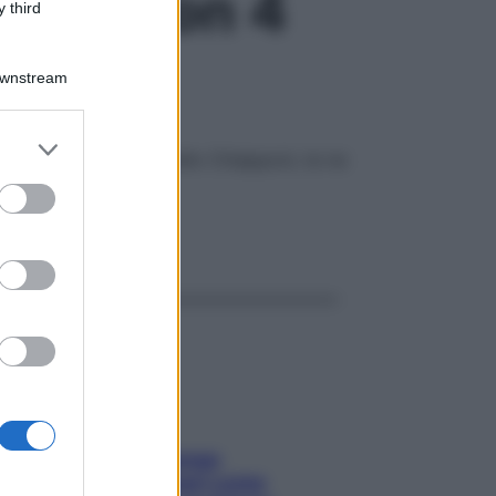
hiena con 4
 third
Downstream
er and store
il fisioterapista Marcello Chiapponi, te ne
to grant or
ed purposes
ggi anche
Capelli spezzati lungo
l’attaccatura? Scopri come