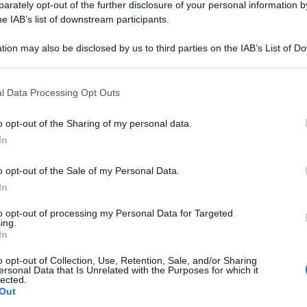
a il dolore alla sc
rately opt-out of the further disclosure of your personal information by
he IAB’s list of downstream participants.
– Video
tion may also be disclosed by us to third parties on the IAB’s List of 
 that may further disclose it to other third parties.
 that this website/app uses one or more Google services and may gath
l Data Processing Opt Outs
esercizi mirati, che puoi fare anche a casa. In questo video 
including but not limited to your visit or usage behaviour. You may click 
l mattino appena svegli o prima di andare a dormire
 to Google and its third-party tags to use your data for below specifi
o opt-out of the Sharing of my personal data.
ogle consent section.
In
Le
o opt-out of the Sale of my Personal Data.
In
to opt-out of processing my Personal Data for Targeted
ing.
In
o opt-out of Collection, Use, Retention, Sale, and/or Sharing
ersonal Data that Is Unrelated with the Purposes for which it
lected.
Out