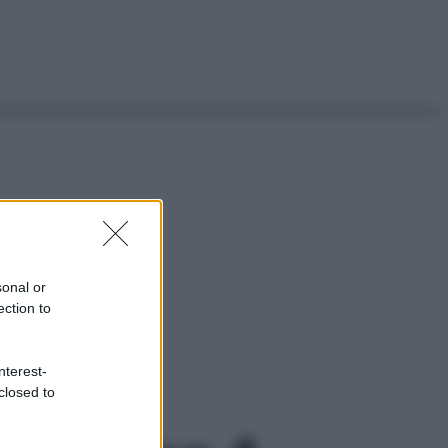
sonal or
ection to
nterest-
closed to