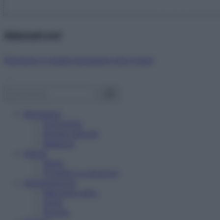
Abbonati ora!
Starbene ti regala benessere ogni mese!
Benessere
Psicologia
Rimedi naturali
Bellezza
Salute
News
Problemi e soluzioni
Alimentazione
Mangiare sano
Diete
Ricette