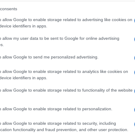
consents
o allow Google to enable storage related to advertising like cookies on
evice identifiers in apps.
o allow my user data to be sent to Google for online advertising
s.
to allow Google to send me personalized advertising.
o allow Google to enable storage related to analytics like cookies on
ti preferite
evice identifiers in apps.
o allow Google to enable storage related to functionality of the website
o allow Google to enable storage related to personalization.
 lombare
? Sei in buona compagnia perché è una
o allow Google to enable storage related to security, including
sa, complici la vita sedentaria e le posture viziate.
cation functionality and fraud prevention, and other user protection.
onal trainer di
L’altra Riabilitazione
ti illustra
quattro