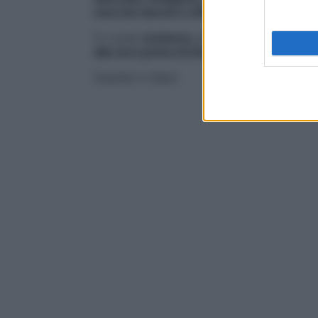
esercizi davvero efficaci
per tenere alla l
Ci vuole
costanza
, però: abituati a esegui
alla sera prima di dormire
.
Guarda il video!