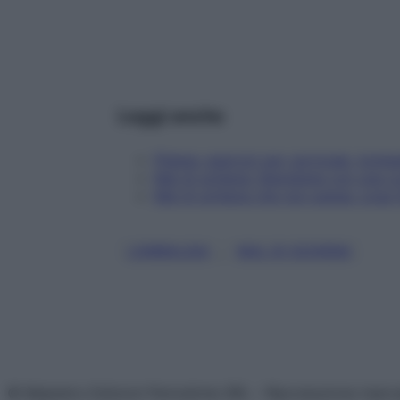
Leggi anche
Pilates: esercizi per cervicale, lomba
Mal di schiena: liberatene con una c
Mal di schiena che non passa: cosa f
, 
LOMBALGIA
MAL DI SCHIENA
© Belpietro Edizioni Periodiche SRL – Riproduzione riser