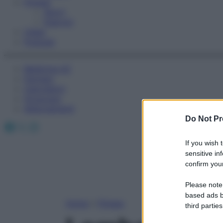
Fitness
Sport
Esercizi
Video
Podcast
Medicina AZ
Farmaci
Calcolatori
Oroscopo
Abbonamenti
Do Not Pr
Facebook
X
Instagram
If you wish 
sensitive in
confirm your
Please note
based ads b
Home
»
Fitness
third parties