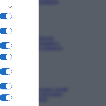
risolvere l’annoso problema
Fame dopo cena? Perché
succede e 6 snack leggeri e
appetitosi che non rovinano il
sonno
Non solo Maldive: scopri i coralli
che si nascondono nel nostro
Mediterraneo (e come
proteggerli)