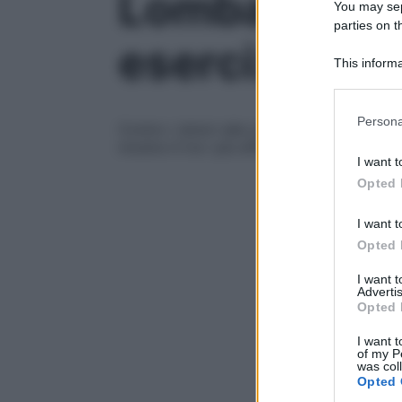
Lombalgia: vi
You may sepa
parties on t
esercizi top 
This informa
Participants
Please note
Persona
Contro i dolori alla zona lombare ci sono 
information 
mostra 4 tra i più efficaci, da eseguire a
deny consent
I want t
in below Go
Opted 
I want t
Opted 
I want 
Advertis
Opted 
I want t
of my P
was col
Opted 