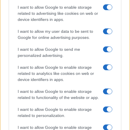
I want to allow Google to enable storage
related to advertising like cookies on web or
device identifiers in apps.
I want to allow my user data to be sent to
Google for online advertising purposes.
I want to allow Google to send me
personalized advertising.
I want to allow Google to enable storage
related to analytics like cookies on web or
device identifiers in apps.
I want to allow Google to enable storage
related to functionality of the website or app.
I want to allow Google to enable storage
related to personalization.
I want to allow Google to enable storage