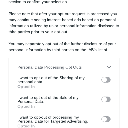
section to confirm your selection.
Please note that after your opt-out request is processed you
may continue seeing interest-based ads based on personal
information utilized by us or personal information disclosed to
third parties prior to your opt-out.
You may separately opt-out of the further disclosure of your
personal information by third parties on the IAB’s list of
downstream participants.
Personal Data Processing Opt Outs
This information may also be disclosed by us to third parties
on the IAB’s List of Downstream Participants that may further
I want to opt-out of the Sharing of my
disclose it to other third parties.
personal data.
Opted In
Please note that this website/app uses one or more Google
services and may gather and store information including but
I want to opt-out of the Sale of my
Personal Data.
not limited to your visit or usage behaviour. You may click to
Opted In
grant or deny consent to Google and its third-party tags to
use your data for below specified purposes in below Google
I want to opt-out of processing my
consent section.
Personal Data for Targeted Advertising.
Opted In