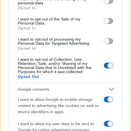
disclose it to other third parties.
personal data.
Opted In
Please note that this website/app uses one or more Google
services and may gather and store information including but
I want to opt-out of the Sale of my
Personal Data.
not limited to your visit or usage behaviour. You may click to
Opted In
grant or deny consent to Google and its third-party tags to
use your data for below specified purposes in below Google
I want to opt-out of processing my
consent section.
Personal Data for Targeted Advertising.
Opted In
I want to opt-out of Collection, Use,
Retention, Sale, and/or Sharing of my
Personal Data that Is Unrelated with the
Purposes for which it was collected.
Opted Out
Google consents
I want to allow Google to enable storage
related to advertising like cookies on web or
device identifiers in apps.
I want to allow my user data to be sent to
Google for online advertising purposes.