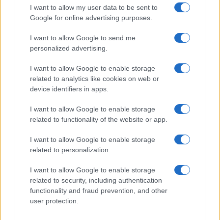
I want to allow my user data to be sent to
Google for online advertising purposes.
I want to allow Google to send me
personalized advertising.
I want to allow Google to enable storage
related to analytics like cookies on web or
device identifiers in apps.
I want to allow Google to enable storage
related to functionality of the website or app.
I want to allow Google to enable storage
related to personalization.
I want to allow Google to enable storage
related to security, including authentication
functionality and fraud prevention, and other
user protection.