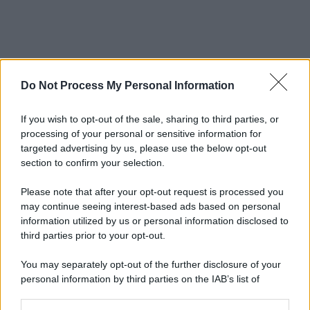
Do Not Process My Personal Information
If you wish to opt-out of the sale, sharing to third parties, or
processing of your personal or sensitive information for
targeted advertising by us, please use the below opt-out
section to confirm your selection.
Please note that after your opt-out request is processed you
may continue seeing interest-based ads based on personal
information utilized by us or personal information disclosed to
third parties prior to your opt-out.
You may separately opt-out of the further disclosure of your
personal information by third parties on the IAB’s list of
downstream participants.