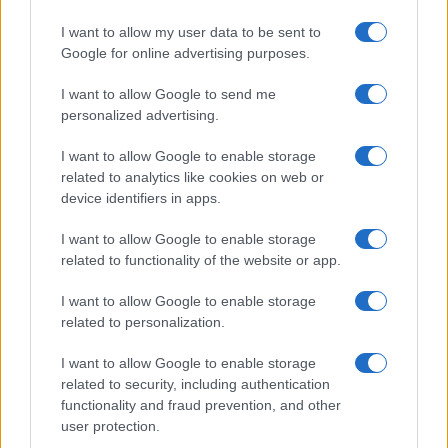
I want to allow my user data to be sent to
Google for online advertising purposes.
I want to allow Google to send me
personalized advertising.
I want to allow Google to enable storage
related to analytics like cookies on web or
device identifiers in apps.
I want to allow Google to enable storage
related to functionality of the website or app.
I want to allow Google to enable storage
related to personalization.
I want to allow Google to enable storage
related to security, including authentication
functionality and fraud prevention, and other
user protection.