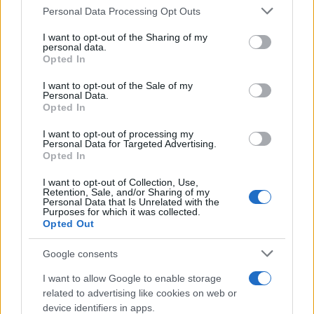
Personal Data Processing Opt Outs
This information may also be disclosed by us to third parties
on the IAB’s List of Downstream Participants that may further
I want to opt-out of the Sharing of my
disclose it to other third parties.
personal data.
Opted In
Please note that this website/app uses one or more Google
services and may gather and store information including but
I want to opt-out of the Sale of my
Personal Data.
not limited to your visit or usage behaviour. You may click to
Opted In
grant or deny consent to Google and its third-party tags to
use your data for below specified purposes in below Google
I want to opt-out of processing my
consent section.
Personal Data for Targeted Advertising.
Opted In
I want to opt-out of Collection, Use,
Retention, Sale, and/or Sharing of my
Personal Data that Is Unrelated with the
Purposes for which it was collected.
Opted Out
Google consents
I want to allow Google to enable storage
related to advertising like cookies on web or
device identifiers in apps.