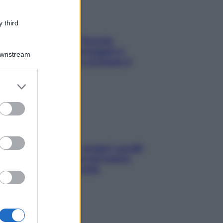
 third
Fame dopo cena? Perché
succede e 6 snack leggeri e
Downstream
appetitosi che non rovinano il
sonno
er and store
to grant or
ed purposes
Non solo Maldive: scopri i coralli
che si nascondono nel nostro
Mediterraneo (e come
proteggerli)