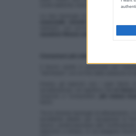
come addome, braccia, cosce e glutei.
authenti
Le due tipologie di allenamento, poi, 
essenziale nonché funzionale all’altra
esempio, non porta a una perdita di p
sessione fitness completa
.
Consumare più calorie con i pesi: il met
Il lavoro cardio è essenziale per mante
“terminano” con la fine della sessione di 
Invece, gli esercizi con i pesi fanno 
accelerazione: ciò significa che
si riesce
muscolo a “consumare”,
più massa mus
fermi.
Tra le diverse tipologie di allenamento, il 
eccellente alleato per recuperare la for
lavoro cardiovascolare alla tonificazione
esercizio a tempo, in cui eseguire movime