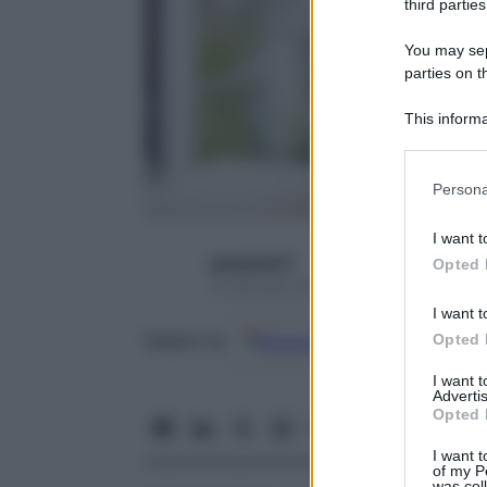
third parties
You may sepa
parties on t
This informa
Participants
Please note
Persona
information 
deny consent
I want t
in below Go
seresissi77
Opted 
14 Gennaio 2019 – Lettura 5 minuti
I want t
Opted 
Google
Discover
Fon
Seguici su
I want 
Advertis
Opted 
I want t
of my P
was col