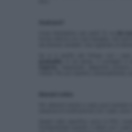
ecc).
Quali pesi?
Cosa intendiamo per pesi? Si va
dai ma
forma sferica con una maniglia, che parte
da diverse variabili. Una riguarda ovviame
Se si è neofiti del fitness con i pes
gradualità
. In tal senso, il consiglio 
esperto
, imparando dapprima postura 
trainer. Per poi ripeterli, eventualmente, 
Manubri online
Per allenarti anche a casa, puoi puntare 
sessione di tonificazione con i pesi, sono
Questi nello specifico sono in PVC, rive
fondamentale quando ti alleni con i pesi) 