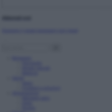
Abbonati ora!
Starbene ti regala benessere ogni mese!
Benessere
Psicologia
Rimedi naturali
Bellezza
Salute
News
Problemi e soluzioni
Alimentazione
Mangiare sano
Diete
Ricette