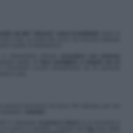
nubri ad altri “attrezzi” come la kettlebell
(peso di
 dai 4 kg). La scelta del carico da utilizzare dipende
nte il grado di allenamento.
i, è chiaramente indicato
procedere con estrema
è sempre quello di
farsi consigliare e seguire da un
e movimenti corretti direttamente da un personal
anche a casa.
su attrezzi economici ma sicuri. Per esempio, per una
 necessari i
manubri
.
stiti in neoprene:
la presa è sicura
(e la sicurezza è
e il carico è variabile. I manubri da
1 kg
sono ideali