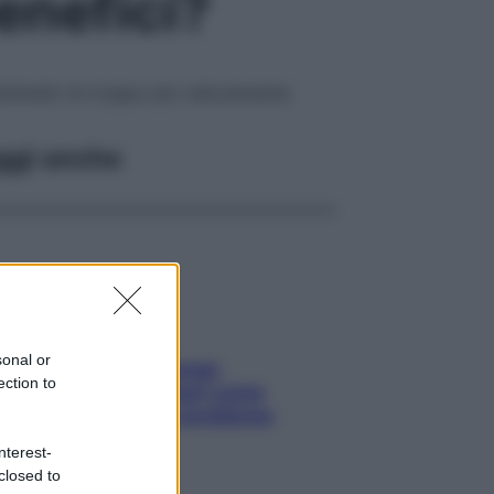
enefici?
centimetri di troppo più velocemente
ggi anche
sonal or
Capelli spezzati lungo
ection to
l’attaccatura? Scopri come
risolvere l’annoso problema
nterest-
closed to