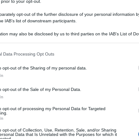
 prior to your opt-out.
rately opt-out of the further disclosure of your personal information by
he IAB’s list of downstream participants.
tion may also be disclosed by us to third parties on the IAB’s List of 
 that may further disclose it to other third parties.
 that this website/app uses one or more Google services and may gath
l Data Processing Opt Outs
including but not limited to your visit or usage behaviour. You may click 
 to Google and its third-party tags to use your data for below specifi
o opt-out of the Sharing of my personal data.
ogle consent section.
In
o opt-out of the Sale of my Personal Data.
In
ti preferite
to opt-out of processing my Personal Data for Targeted
ing.
In
o opt-out of Collection, Use, Retention, Sale, and/or Sharing
ersonal Data that Is Unrelated with the Purposes for which it
lected.