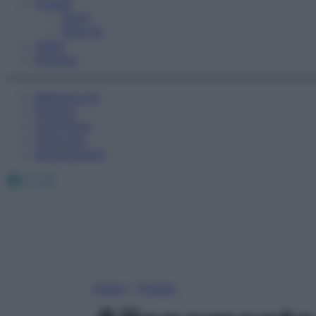
Fitness
Sport
Esercizi
Video
Podcast
Medicina AZ
Farmaci
Calcolatori
Oroscopo
Abbonamenti
Facebook
X
Instagram
Home
»
Fitness