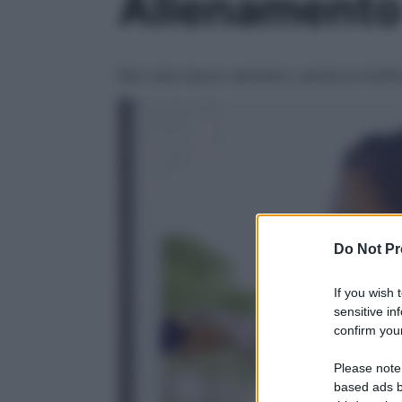
Allenamento 
Non solo lavoro aerobico, anche la tonific
Do Not Pr
If you wish 
sensitive in
confirm your
Please note
based ads b