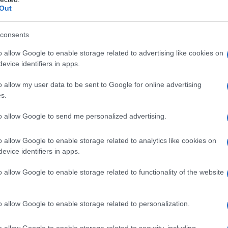
Out
consents
rma, è importante impostare una
strategia fitness ad
ento efficace e di successo è la sua fattibilità.
o allow Google to enable storage related to advertising like cookies on
evice identifiers in apps.
iere una
routine fitness
compatibile con gli impegni
 tenere presente che l’allenamento più efficace non è
o allow my user data to be sent to Google for online advertising
aerobico sia la
tonificazione
.
s.
to allow Google to send me personalized advertising.
a
o allow Google to enable storage related to analytics like cookies on
guire un efficace
lavoro cardiovascolare
e tonificare
evice identifiers in apps.
ica, infatti, è fondamentale
per riuscire a bruciare i
ratta di un tipo di attività che va a stimolare un buon
o allow Google to enable storage related to functionality of the website
ia se si desidera
restare in forma
o riconquistare il
o allow Google to enable storage related to personalization.
grare un’attività, come l’allenamento con i pesi, che
e
tonificare le diverse fasce muscolari
: l
a perdita di
to” dei tessuti, soprattutto nelle zone più critiche
o allow Google to enable storage related to security, including