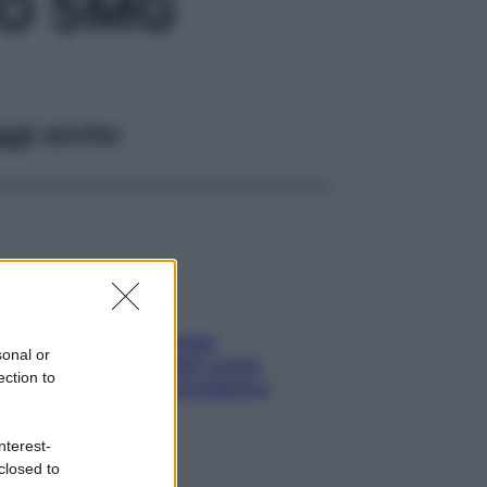
RO 5MG
ggi anche
Capelli spezzati lungo
sonal or
l’attaccatura? Scopri come
ection to
risolvere l’annoso problema
nterest-
closed to