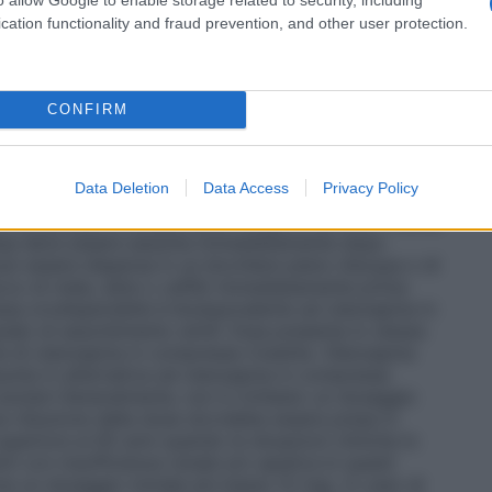
dio di mania e della prevenzione di nuovi episodi di
a condizione clinica del paziente il dosaggio
cation functionality and fraud prevention, and other user protection.
ggiustato entro un intervallo di 5–20 mg.
aggio inizialmente raccomandato è consigliato solo
clinica e deve generalmente attuarsi ad intervalli di
ina può essere somministrata indipendentemente
CONFIRM
imento non è influenzato dal cibo. Quando si
pina si deve prendere in considerazione una
 VELOTAB compressa orodispersibile deve essere
Data Deletion
Data Access
Privacy Policy
mente nella saliva così da poter essere deglutita
 compressa orodispersibile integra è difficile. Poichè
 essa deve essere assunta immediatamente dopo
a può essere dispersa in un bicchiere pieno d’acqua o di
ucco di mela, latte o caffè) immediatamente prima
sa orodispersibile è bioequivalente ad olanzapina in
rado di assorbimento simili. Essa presenta lo stesso
 di olanzapina in compresse rivestite. Olanzapina
unta in alternativa ad olanzapina in compresse
 anziani
Generalmente, non è richiesto un dosaggio
na riduzione della dose dovrebbe essere presa in
uperiore ai 65 anni quando le situazioni cliniche lo
nti con insufficienza renale e/o epatica
In questi
ne un dosaggio iniziale più basso (5 mg). In caso di