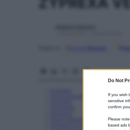
ZYPREXA V
Redazione Starbene
1 Gennaio 2025 – Lettura 26 minuti
Google
Discover
Fon
Seguici su
Do Not Pr
Eccipienti
If you wish 
Controindicazioni
sensitive in
Posologia
confirm your
Avvertenze
Interazioni
Please note
Effetti Indesiderati
Gravidanza e Allattamento
based ads b