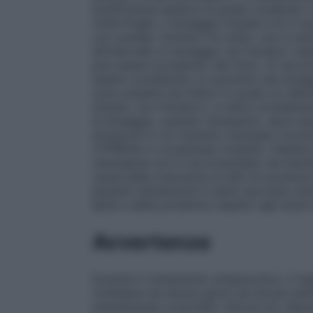
insufficienza epatica di grado moderato (c
Child–Pugh), il dosaggio iniziale è di 5 
con cautela.
Fumatori
Di solito, non è nec
all’intervallo di dosaggio nei fumatori ri
può essere accelerato dal fumo. Si racco
essere considerato un aumento del dosag
sono presenti più fattori in grado di ralle
anziani, non fumatori), si deve considerare
di dosaggio, quando necessario, deve esse
situazioni in cui risultano necessari incr
ZYPREXA in compresse rivestite. (Vedere 
olanzapina non è raccomandato nei bambini
causa della mancanza di dati di sicurezza 
pazienti adolescenti è stata riportata un’
lipidi e della prolattina rispetto agli studi
Avvertenze
Durante il trattamento antipsicotico, il m
richiedere da diversi giorni ad alcune set
strettamente controllati.
Psicosi e/o dist