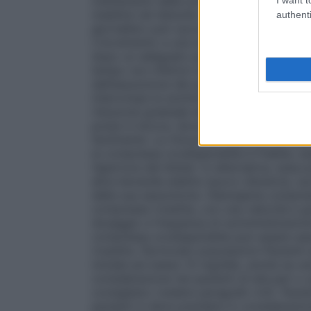
trattamento della schizofrenia, dell’episo
malattia nel disturbo bipolare, in base all
authenti
giornaliero può successivamente essere a
L’incremento a una dose superiore al dos
dopo un adeguato periodo di osservazione 
tempo non inferiori alle 24 ore. Olanzap
dall’assunzione dei pasti poiché l’assorb
interrompe la somministrazione di olanza
riduzione graduale della dose. ZYPREXA
posta in bocca, dove si disperderà rapida
facilmente. La rimozione dalla bocca della
la compressa orodispersibile è friabile,
l’apertura del blister. In alternativa, ess
altra bevanda adatta (succo d’arancia, s
della sua assunzione. Olanzapina compres
compresse rivestite, con una velocità e g
dosaggio e frequenza di somministrazione
compressa orodispersibile può essere ass
rivestite.
Particolari popolazioni
Pazienti
iniziale più basso (5 mg/die), anche se u
considerazione nei pazienti di età pari o s
consigliano (vedere paragrafo 4.4).
Pazie
pazienti si deve prendere in considerazio