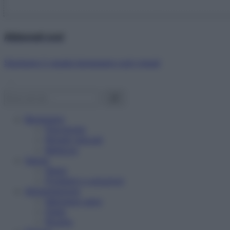
Abbonati ora!
Starbene ti regala benessere ogni mese!
Benessere
Psicologia
Rimedi naturali
Bellezza
Salute
News
Problemi e soluzioni
Alimentazione
Mangiare sano
Diete
Ricette