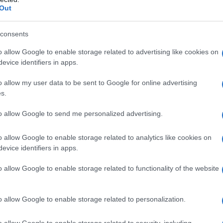
Out
51) Sodiometilparaidrossibenzoato (E219)
consents
o allow Google to enable storage related to advertising like cookies on
evice identifiers in apps.
 qualsiasi degli eccipienti elencati al paragrafo 6.1.
golo chiuso.
o allow my user data to be sent to Google for online advertising
s.
to allow Google to send me personalized advertising.
raccomandato di olanzapina è 10 mg/die. Episodio di
o allow Google to enable storage related to analytics like cookies on
ministrare in un’unica dose giornaliera in
evice identifiers in apps.
nata (vedere paragrafo 5.1). Prevenzione di nuovi
 Il dosaggio iniziale raccomandato è 10 mg/die. Nei
o allow Google to enable storage related to functionality of the website
per il trattamento dell’episodio maniacale,
 per la prevenzione di nuovi episodi di malattia. Se si
niacale, o misto, il trattamento con olanzapina deve
o allow Google to enable storage related to personalization.
n base alle necessità), con una terapia
’umore, come clinicamente indicato.Durante il
o allow Google to enable storage related to security, including