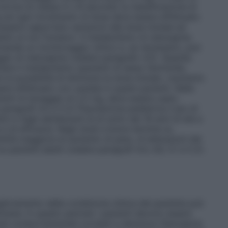
irrosi di classe A o B secondo la classificazione di
mg ed ogni incremento di dose deve essere effettuato
essario apportare variazioni alla dose iniziale ed
spetto ai non fumatori. Il metabolismo di olanzapina
manda un monitoraggio clinico e, se necessario, può
gio di olanzapina (vedere paragrafo 4.5). Quando
ntare il metabolismo (pazienti di sesso femminile,
 la possibilità di diminuire la dose iniziale. L’aumento
re effettuato con cautela in questi pazienti. Nelle
ementi di dosaggio di 2,5 mg, deve essere usato
paragrafi 4.5 e 5.2)
Popolazione pediatrica
L’uso di
 e negli adolescenti al di sotto dei 18 anni di età a
e di efficacia. Negli studi a breve termine su
entità maggiore di aumento di peso, di alterazioni dei
 su pazienti adulti (vedere paragrafi 4.4, 4.8, 5.1 e 5.2).
iglioramento della condizione clinica del paziente può
timane. In questo periodo i pazienti devono essere
urbi comportamentali correlati a demenza
Olanzapina