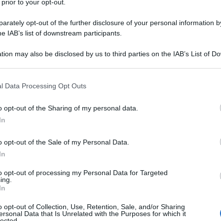
 prior to your opt-out.
rately opt-out of the further disclosure of your personal information by
he IAB’s list of downstream participants.
tion may also be disclosed by us to third parties on the IAB’s List of 
Descrizione tipo ricetta:
RR – RIPETIBILE
 that may further disclose it to other third parties.
10V IN 6MESI
 that this website/app uses one or more Google services and may gath
l Data Processing Opt Outs
Forma farmaceutica:
COMPRESSE
including but not limited to your visit or usage behaviour. You may click 
ORODISPERSIBILI
 to Google and its third-party tags to use your data for below specifi
o opt-out of the Sharing of my personal data.
ogle consent section.
mento della schizofrenia. Nei pazienti che hanno
In
o iniziale, il proseguimento della terapia con
oramento clinico. Olanzapina è indicata per il
o opt-out of the Sale of my Personal Data.
rato a grave. Nei pazienti in cui l’episodio
In
lanzapina, l’olanzapina è indicata per la
 in pazienti con disturbo bipolare (vedere paragrafo
to opt-out of processing my Personal Data for Targeted
ing.
In
o opt-out of Collection, Use, Retention, Sale, and/or Sharing
ersonal Data that Is Unrelated with the Purposes for which it
lected.