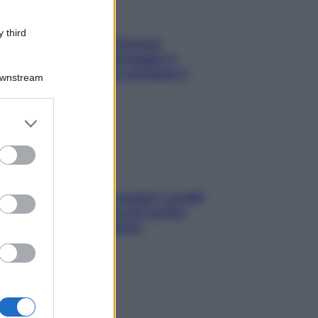
 third
Fame dopo cena? Perché
succede e 6 snack leggeri e
appetitosi che non rovinano il
Downstream
sonno
er and store
to grant or
ed purposes
Non solo Maldive: scopri i coralli
che si nascondono nel nostro
Mediterraneo (e come
proteggerli)