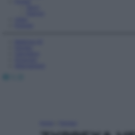
Fitness
Sport
Esercizi
Video
Podcast
Medicina AZ
Farmaci
Calcolatori
Oroscopo
Abbonamenti
Facebook
X
Instagram
Home
»
Farmaci