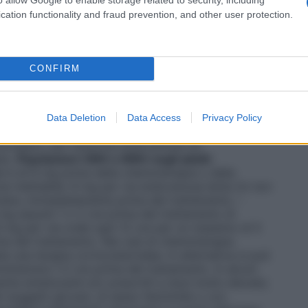
rodispersibili è controindicato nei pazienti affetti
cation functionality and fraud prevention, and other user protection.
CONFIRM
a (CINV) e radioterapia (RINV)
Il potenziale
ia secondo le dosi e le combinazioni dei regimi di
celta del regime posologico deve essere determinata
Data Deletion
Data Access
Privacy Policy
re somministrato per via orale
ciroppo), per iniezione endovenosa od
te).
Popolazioni
CINV e RINV negli adulti:
e è di 8 mg prima della chemioterapia o della
ne iniettabile: 8 mg per via endovenosa lenta (in non
lare, immediatamente prima del trattamento; –
g assunti 1 o 2 ore prima del trattamento di
8 mg per via orale ogni 12 ore per un massimo di 5
ima del trattamento. Nei casi di chemioterapia
una terapia corticosteroidea. In alternativa si può
nistrarsi 1-2 ore prima del trattamento. In alcuni
ente emetizzanti e/o prescritti a dosi molto elevate;
li soggetti giovani, di sesso femminile o con