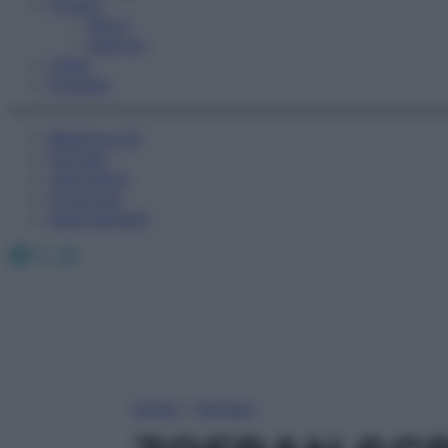
Fitness
Sport
Esercizi
Video
Podcast
Medicina AZ
Farmaci
Calcolatori
Oroscopo
Abbonamenti
Facebook
X
Instagram
Home
»
Farmaci