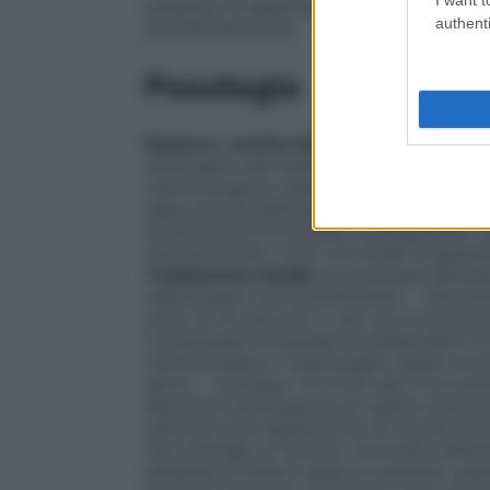
presenza di aspartame, Zofran Compresse o
authenti
da fenilchetonuria.
Posologia
Nausea e vomito indotti da chemioterapi
emetogeno del trattamento del cancro var
chemioterapia e radioterapia usati. La s
dalla gravità dell’emesi. ZOFRAN può esse
(Compresse/Compresse orodispersibili, S
intramuscolare, o per via rettale (Suppos
Trattamento iniziale
La posologia abitual
radioterapia così somministrati: – Soluzio
meno di 30 secondi) o per via intramusco
Compresse/Compresse orodispersibili: 8 m
chemioterapia o radioterapia, seguiti da 
giorni; – Sciroppo: 10 ml (8 mg) 2 ore pr
altamente emetogena può essere associata 
utilizzare una supposta da 16 mg da sommi
casi (impiego di farmaci citotossici altam
presenza di fattori legati al paziente, qua