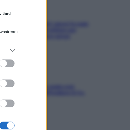
 third
Doccia, lavarsi tutti i giorni fa male
alla pelle? I miti da sfatare per
Downstream
proteggerla davvero senza
stressarla
er and store
to grant or
ed purposes
Aria condizionata: usala così,
senza rischiare raffreddore & Co.