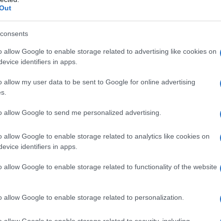
Out
lm e ZOFRAN 8 mg Compresse rivestite con film:
a, amido di mais pregelatinizzato, magnesio stearato,
rro ossido giallo (E 172). ZOFRAN 4 mg Compresse
consents
orodispersibili: gelatina, mannitolo,
aspartame,
o allow Google to enable storage related to advertising like cookies on
pile para-idrossibenzoato sodico
, aroma di fragola
evice identifiers in apps.
roppo: acido citrico anidro [E330],
sodio
citrato
o
soluzione [E420], aroma di fragola (contiene
o allow my user data to be sent to Google for online advertising
/2 ml Soluzione iniettabile e ZOFRAN 8 mg/4 ml
drato,
sodio
citrato,
sodio
cloruro, acqua per
s.
ml Soluzione iniettabile: acido citrico monoidrato,
-idrossibenzoato
,
propile para-idrossibenzoato
,
to allow Google to send me personalized advertising.
 16 mg Supposte: miscela di mono-, di-, trigliceridi
o allow Google to enable storage related to analytics like cookies on
evice identifiers in apps.
o allow Google to enable storage related to functionality of the website
 qualsiasi degli eccipienti elencati al paragrafo 6.1.
relazioni di ipotensione profonda e perdita di
o allow Google to enable storage related to personalization.
mministrato con apomorfina cloridrato, è
omorfina. Gravidanza (vedere paragrafo 4.6). Per la
o allow Google to enable storage related to security, including