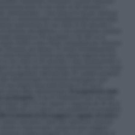
edenti trattamenti citotossici) si potrà utilizzare:
ndovenosa lenta (in non meno di 30 secondi) o
la chemioterapia. • Una dose di 8 mg per iniezione
ondi) o intramuscolare immediatamente prima della
niezioni endovenose (in non meno di 30 secondi) o
di distanza una dall’altra, o con un’infusione costante
iziale massima di 16 mg diluita in 50-100 ml di
9 mg/ml (0,9%) o altro fluido compatibile per infusione
er infusione, per almeno 15 minuti immediatamente
 dose iniziale di Zofran può essere seguita da due
 (in non meno di 30 secondi) o dosi intramuscolari a
giore di 16 mg non deve essere somministrata a causa
i prolungamento dell’intervallo QT (vedere paragrafi
on nella chemioterapia fortemente emetogena, può
 di una singola dose endovenosa di 20 mg di
to prima della chemioterapia.
Proseguimento della
a o prolungata)
. 8 mg di ondansetron per via orale
ciroppo) ogni 12 ore, oppure 1 supposta da 16 mg al
ta media da 2 a 3 giorni, con possibilità di proseguire
INV in bambini di età maggiore o uguale a 6 mesi e
 essere calcolata in base alla superficie corporea
l calcolo in base al peso comporta dosi maggiori
 corporea (vedere paragrafi 4.4 e 5.1). L’iniezione di