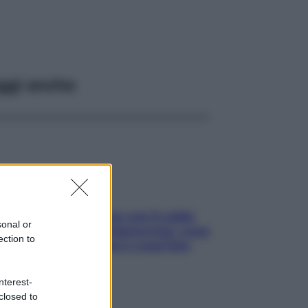
ggi anche
Perché la pressione con il caldo
sonal or
scende e sale all’improvviso: cosa
ection to
succede alle donne e cosa fare
subito
nterest-
closed to