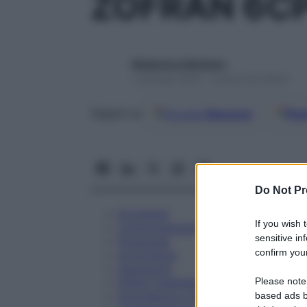
ZOFRAN 6CP
Redazione Starbene
1 Gennaio 2025 – Lettura 20 minuti
Google
Discover
Fon
Seguici su
Do Not Pr
Eccipienti
If you wish 
Controindicazioni
sensitive in
Posologia
confirm your
Avvertenze
Interazioni
Please note
Effetti Indesiderati
Gravidanza e Allattamento
based ads b