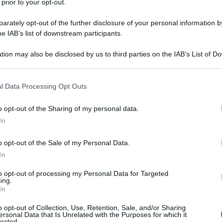
 prior to your opt-out.
rately opt-out of the further disclosure of your personal information by
he IAB’s list of downstream participants.
RATO DIIDRATO
tion may also be disclosed by us to third parties on the IAB’s List of 
Descrizione tipo ricetta:
RR – RIPETIBILE
 that may further disclose it to other third parties.
10V IN 6MESI
 that this website/app uses one or more Google services and may gath
l Data Processing Opt Outs
Forma farmaceutica:
COMPRESSE
including but not limited to your visit or usage behaviour. You may click 
RIVESTITE
 to Google and its third-party tags to use your data for below specifi
o opt-out of the Sharing of my personal data.
ogle consent section.
In
Presenza Lattosio:
Si
o opt-out of the Sale of my Personal Data.
 indotti da chemioterapia antiblastica e dalla
ento della nausea e del vomito post-operatori (PONV).
In
 nel controllo della nausea e del vomito indotti da
maggiore o uguale a 6 mesi, e per la prevenzione ed
to opt-out of processing my Personal Data for Targeted
ing.
tà maggiore o uguale ad 1 mese.
In
o opt-out of Collection, Use, Retention, Sale, and/or Sharing
ersonal Data that Is Unrelated with the Purposes for which it
lected.