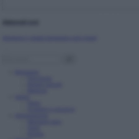
Abbonati ora!
Starbene ti regala benessere ogni mese!
Benessere
Psicologia
Rimedi naturali
Bellezza
Salute
News
Problemi e soluzioni
Alimentazione
Mangiare sano
Diete
Ricette