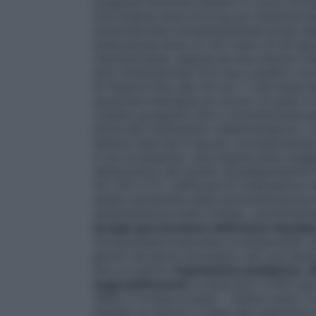
pregressi fenomeni emetici in corso di prec
Una singola dose di 8 mg per iniezione e
intramuscolare immediatamente prima del
endovenosa lenta (in non meno di 30 sec
chemioterapia, seguita da due ulteriori i
dosi intramuscolari di 8 mg a quattro ore 
di 1mg/ora fino alle 24 ore. • Una dose in
soluzione iniettabile di cloruro di sodio 
(vedere paragrafo 6.6) e somministrata p
prima del trattamento chemioterapico). La
ulteriori dosi da 8 mg per via endovenosa
4 ore di distanza. Una singola dose mag
dell’aumento del rischio dosedipendente d
4.4, 4.8 e 5.1). L’efficacia di ondansetr
essere aumentata dalla somministrazione
desametasone sodio fosfato, somministra
terapia (prevenzione dell’emesi ritardat
(Compresse/Compresse orodispersibili, S
giorno nei giorni successivi, per una dura
fino a 5 giorni.
Popolazione pediatrica:
C
negli adolescenti
La dose per il CINV può
(BSA) o in base al peso – vedere sotto. I
rispetto al calcolo in base alla superficie