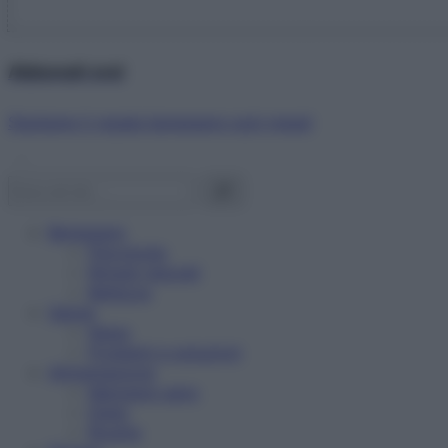
Abbonati ora!
Starbene ti regala benessere ogni mese!
Benessere
Psicologia
Rimedi naturali
Bellezza
Salute
News
Problemi e soluzioni
Alimentazione
Mangiare sano
Diete
Ricette