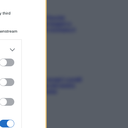
 third
Fame dopo cena? Perché
succede e 6 snack leggeri e
appetitosi che non rovinano il
Downstream
sonno
er and store
to grant or
ed purposes
Non solo Maldive: scopri i coralli
che si nascondono nel nostro
Mediterraneo (e come
proteggerli)