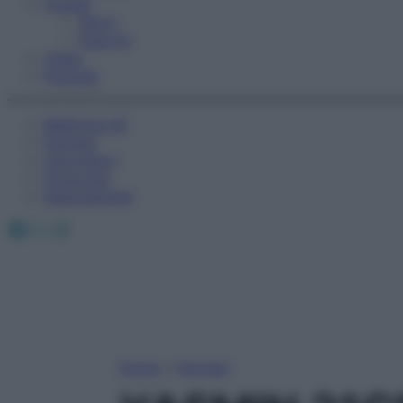
Fitness
Sport
Esercizi
Video
Podcast
Medicina AZ
Farmaci
Calcolatori
Oroscopo
Abbonamenti
Facebook
X
Instagram
Home
»
Farmaci