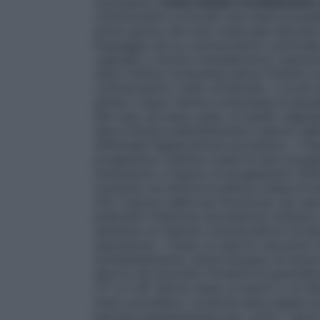
successiva.
Come iniziare il trattamento
contraccettivi ormonali (nel mese preced
primo giorno del ciclo mestruale naturale 
Passaggio da un contraccettivo ormonale
vaginale o cerotto transdermico) L’assunz
dopo l’ultima compressa attiva (l’ultima c
contraccettivo orale combinato, o al più t
pillola o dopo l’ultima compressa di pla
Nel caso sia stato usato un anello vagina
deve iniziare preferibilmente il giorno de
effettuata l’applicazione successiva. • P
progestinico (pillola a base di solo proge
intrauterino a rilascio di progestinico (I
momento se utilizza la pillola a base di s
IUS, il giorno della sua rimozione; nel cas
praticata l’iniezione successiva); tuttavia,
adottare un metodo contraccettivo di barr
assunzione. • Dopo un aborto nel primo tr
immediatamente, senza bisogno di misure
aborto nel secondo trimestre di gravidanz
21° e il 28° giorno dopo un parto o un ab
inizio successivo, la donna deve essere a
barriera supplementare per i primi 7 giorni