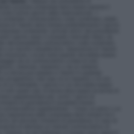
 con Yasmin
• Nessun uso precedente di
ente) La prima compressa deve essere assunta il
(cioè il primo giorno della mestruazione). •
 combinato (contraccettivo orale combinato, anello
ione di Yasmin deve iniziare preferibilmente il giorno
ompressa contenente i principi attivi) del precedente
ardi il giorno dopo il consueto intervallo libero da
cebo del precedente contraccettivo orale combinato.
le o un cerotto transdermico, l’assunzione di Yasmin
lla rimozione, o al più tardi quando dovrebbe essere
assaggio da un contraccettivo a base di solo
stinico, iniezione, impianto) o da un sistema
US) La donna può passare a Yasmin in qualsiasi
olo progestinico (nel caso di un impianto o di uno
o di un iniettabile, il giorno in cui dovrebbe essere
 in tutti questi casi, la donna deve essere avvertita di
iera supplementare per i primi 7 giorni di
imestre di gravidanza È possibile iniziare
 contraccettive supplementari. • Dopo un parto o un
a L’assunzione delle compresse deve iniziare fra il
orto nel secondo trimestre di gravidanza. In caso di
vvertita di adottare un metodo contraccettivo di
. Tuttavia, se nel frattempo si fossero avuti rapporti