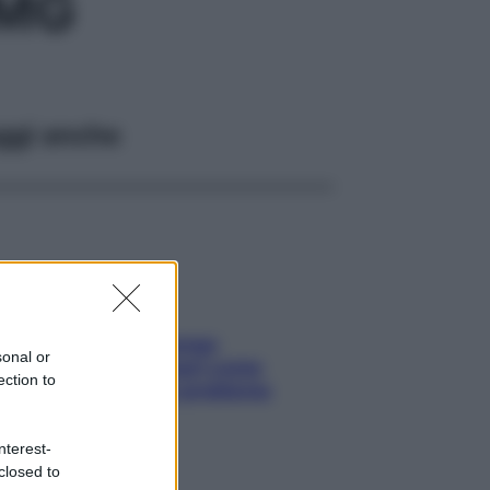
3MG
ggi anche
Capelli spezzati lungo
sonal or
l’attaccatura? Scopri come
ection to
risolvere l’annoso problema
nterest-
closed to