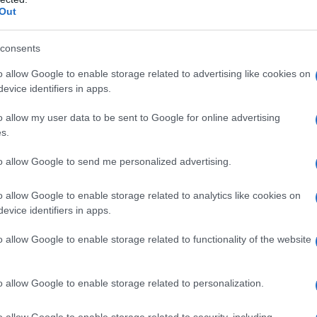
ato amido di mais amido di mais pregelatinizzato
Out
mento della compressa:
ipromellosa macrogol 6.000
giallo (E172)
consents
o allow Google to enable storage related to advertising like cookies on
evice identifiers in apps.
 non devono essere usati nelle condizioni sotto
o allow my user data to be sent to Google for online advertising
zioni si presenti per la prima volta durante l’uso del
s.
mmediatamente. • Presenza o rischio di
olia venosa – TEV in corso (con assunzione di
to allow Google to send me personalized advertising.
mbosi venosa profonda [TVP] o embolia polmonare
uisita nota alla tromboembolia venosa, come
o fattore V di Leiden), carenza di antitrombina III,
o allow Google to enable storage related to analytics like cookies on
a S • Intervento chirurgico maggiore con
evice identifiers in apps.
grafo 4.4) • Rischio elevato di tromboembolia
i di rischio (vedere paragrafo 4.4) • Presenza o
o allow Google to enable storage related to functionality of the website
) • Tromboembolia arteriosa – tromboembolia
farto miocardico) o condizioni prodromiche (ad es.
are – ictus in corso o pregresso o condizioni
o allow Google to enable storage related to personalization.
nsitorio (transient ischaemic attack, TIA)) •
ta alla tromboembolia arteriosa, come
o allow Google to enable storage related to security, including