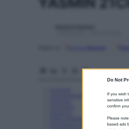
YASMIN 21C
Redazione Starbene
1 Gennaio 2025 – Lettura 34 minuti
Google
Discover
Fon
Seguici su
Do Not Pr
Eccipienti
If you wish 
Controindicazioni
sensitive in
Posologia
confirm your
Avvertenze
Interazioni
Please note
Effetti Indesiderati
Gravidanza e Allattamento
based ads b