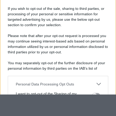
If you wish to opt-out of the sale, sharing to third parties, or
processing of your personal or sensitive information for
targeted advertising by us, please use the below opt-out
section to confirm your selection.
Please note that after your opt-out request is processed you
may continue seeing interest-based ads based on personal
information utilized by us or personal information disclosed to
third parties prior to your opt-out.
You may separately opt-out of the further disclosure of your
personal information by third parties on the IAB’s list of
downstream participants.
Personal Data Processing Opt Outs
This information may also be disclosed by us to third parties
on the IAB’s List of Downstream Participants that may further
I want to opt-out of the Sharing of my
disclose it to other third parties.
personal data.
Opted In
Please note that this website/app uses one or more Google
services and may gather and store information including but
I want to opt-out of the Sale of my
Personal Data.
not limited to your visit or usage behaviour. You may click to