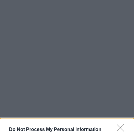
Do Not Process My Personal Information