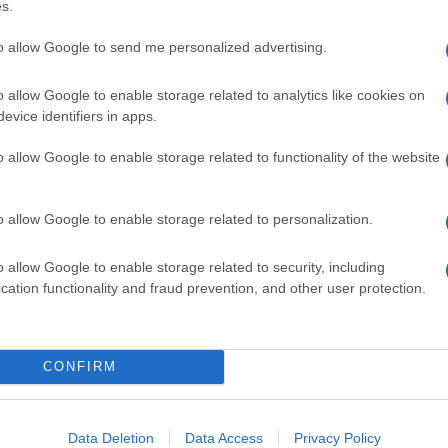
s.
to allow Google to send me personalized advertising.
 il prodotto. Ictus cerebrale in fase acuta. Da non
o allow Google to enable storage related to analytics like cookies on
evice identifiers in apps.
o allow Google to enable storage related to functionality of the website
patie periferiche: a seconda dei casi e a giudizio del
o allow Google to enable storage related to personalization.
se 3 volte al dì Capsule rigide da 100 mg: 1
librio: a seconda dei casi ed a giudizio del medico:
o allow Google to enable storage related to security, including
 al dì TOLIMAN va assunto preferibilmente dopo i
cation functionality and fraud prevention, and other user protection.
amento sintomatico può sopravvenire rapidamente.
 di mantenimento al fine di ottenere risultati durevoli
si terapeutiche, TOLIMAN si adatta anche ad una
di pazienti anziani la posologia deve essere
CONFIRM
vrà valutare una eventuale riduzione dei dosaggi
Data Deletion
Data Access
Privacy Policy