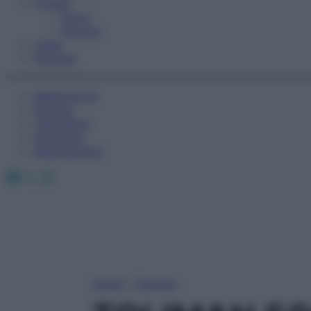
Fitness
Sport
Esercizi
Video
Podcast
Medicina AZ
Farmaci
Calcolatori
Oroscopo
Abbonamenti
Facebook
X
Instagram
Home
»
Farmaci