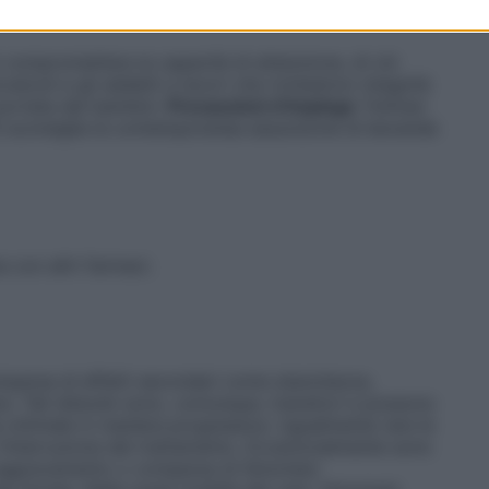
 compromettere la capacità di attenzione, di ciò
veicoli e gli addetti a lavori che richiedono integrità
 portata dei bambini.
Precauzioni d’impiego
Toliman
Si sconsiglia la contemporanea assunzione di bevande
a con altri farmaci.
mparsa di effetti secondari come stanchezza,
ara. Tali disturbi sono, comunque, transitori e possono
 ottimale in maniera progressiva. Ugualmente rare le
 l’interruzione del trattamento. Eccezionalmente sono
 di aggravamento o comparsa di fenomeni