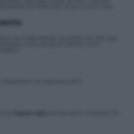
a durata. Nella quasi totalità dei casi i fenomeni
spensione del trattamento nel giro di pochi mesi.
mento
danza non è stata definita nonostante che studi sugli
ratogenici. Come per gli altri farmaci, non è
avidanza.
a temperatura non superiore a 30°C
 25 mg
Capsule rigide
Principio attivo: cinnarizina 100