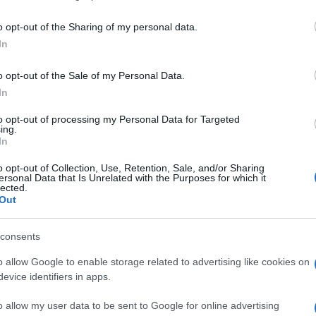
including but not limited to your visit or usage behaviour. You may click 
 to Google and its third-party tags to use your data for below specifi
o opt-out of the Sharing of my personal data.
ogle consent section.
In
o opt-out of the Sale of my Personal Data.
Descrizione tipo ricetta:
RR – RIPETIBILE
In
10V IN 6MESI
to opt-out of processing my Personal Data for Targeted
ing.
Forma farmaceutica:
COMPRESSE
In
Presenza Lattosio:
Si
o opt-out of Collection, Use, Retention, Sale, and/or Sharing
ersonal Data that Is Unrelated with the Purposes for which it
lected.
lare da arteriosclerosi. Alterazioni dell’equilibrio di
Out
nella terapia delle vasculopatie periferiche.
consents
o allow Google to enable storage related to advertising like cookies on
evice identifiers in apps.
cio fosfato bibasico, olio di ricino idrogenato, silice
llulosa microgranulare, carbossimetilamido.
Capsule
o allow my user data to be sent to Google for online advertising
tearato, E 171, E 132, Gelatina