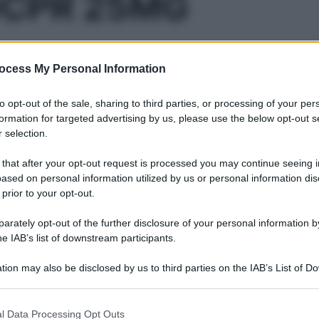
0CPR 25MG
ocess My Personal Information
Le
to opt-out of the sale, sharing to third parties, or processing of your per
ti preferite
formation for targeted advertising by us, please use the below opt-out s
 selection.
 that after your opt-out request is processed you may continue seeing i
ased on personal information utilized by us or personal information dis
 prior to your opt-out.
rately opt-out of the further disclosure of your personal information by
he IAB’s list of downstream participants.
tion may also be disclosed by us to third parties on the IAB’s List of 
 that may further disclose it to other third parties.
 that this website/app uses one or more Google services and may gath
l Data Processing Opt Outs