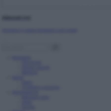
Abbonati ora!
Starbene ti regala benessere ogni mese!
Benessere
Psicologia
Rimedi naturali
Bellezza
Salute
News
Problemi e soluzioni
Alimentazione
Mangiare sano
Diete
Ricette