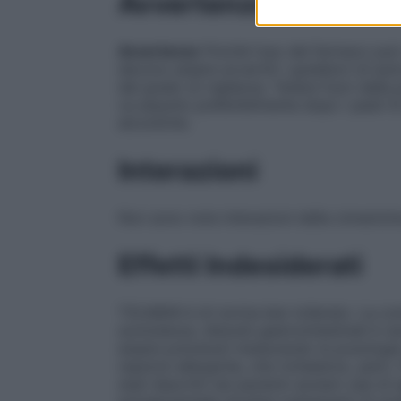
Avvertenze
Avvertenze
Poiché l’uso del farmaco può
devono essere avvertiti i guidatori di auto
del grado di vigilanza. Tenere fuori dalla
va assunto preferibilmente dopo i pasti 
alcooliche.
Interazioni
Non sono note interazioni della cinnarizin
Effetti Indesiderati
TOLIMAN è di norma ben tollerato. La co
sonnolenza, disturbi gastrointestinali è r
essere prevenuti instaurando la posologia
reazioni allergiche, che richiedono, però,
stati descritti nei pazienti anziani casi