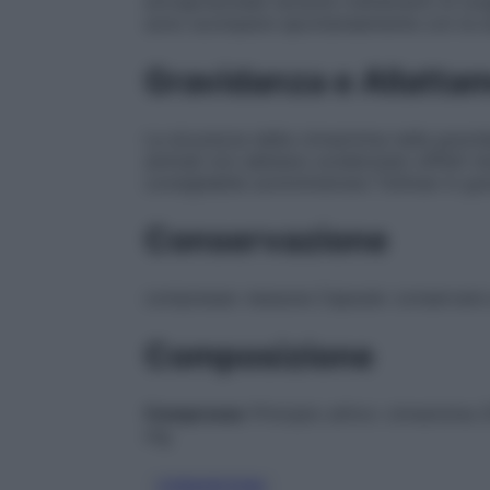
extrapiramidali durante trattamenti di lung
sono scomparsi spontaneamente con la so
Gravidanza e Allatta
La sicurezza della cinnarizina nella gravi
animali non abbiano evidenziato effetti te
consigliabile somministrare Toliman in gr
Conservazione
compresse: nessuna Capsule: conservare 
Composizione
Compresse
Principio attivo
: cinnarizina
mg
CINNARIZINA