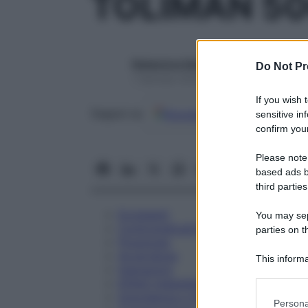
TOLIMAN 5
Redazione Starbene
Do Not Pr
1 Gennaio 2025 – Lettura 3 minuti
If you wish 
Google
Discover
Fon
Seguici su
sensitive in
confirm your
Please note
based ads b
third parties
Eccipienti
You may sepa
Controindicazioni
parties on t
Posologia
Avvertenze
This informa
Interazioni
Participants
Effetti Indesiderati
Gravidanza e Allattamento
Please note
Persona