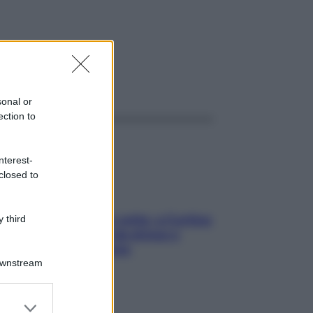
ggi anche
sonal or
ection to
nterest-
closed to
Mindfulness tra le vette: a Cortina
 third
due giorni lontani da stress e
ansia da smartphone
Downstream
er and store