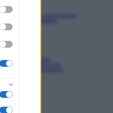
to grant or
ed purposes
SOS pelle irritabile: tutte le mosse
per riportarla in equilibrio
Capelli spezzati lungo
l’attaccatura? Scopri come
risolvere l’annoso problema