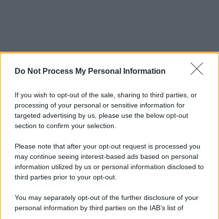
Do Not Process My Personal Information
If you wish to opt-out of the sale, sharing to third parties, or
processing of your personal or sensitive information for
targeted advertising by us, please use the below opt-out
section to confirm your selection.
Please note that after your opt-out request is processed you
may continue seeing interest-based ads based on personal
information utilized by us or personal information disclosed to
third parties prior to your opt-out.
You may separately opt-out of the further disclosure of your
personal information by third parties on the IAB’s list of
downstream participants.