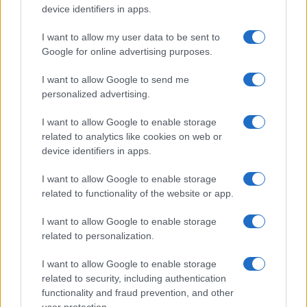
device identifiers in apps.
I want to allow my user data to be sent to
Google for online advertising purposes.
I want to allow Google to send me
personalized advertising.
I want to allow Google to enable storage
related to analytics like cookies on web or
device identifiers in apps.
I want to allow Google to enable storage
related to functionality of the website or app.
I want to allow Google to enable storage
related to personalization.
I want to allow Google to enable storage
related to security, including authentication
functionality and fraud prevention, and other