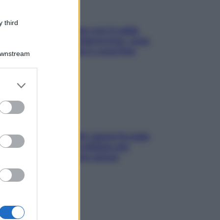
 third
Perché la pressione con il caldo
scende e sale all’improvviso: cosa
succede alle donne e cosa fare
Downstream
subito
er and store
to grant or
ed purposes
Doccia, lavarsi tutti i giorni fa male
alla pelle? I miti da sfatare per
proteggerla davvero senza
stressarla