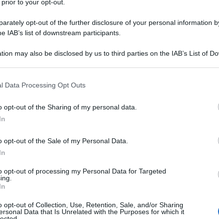
 prior to your opt-out.
rately opt-out of the further disclosure of your personal information by
he IAB’s list of downstream participants.
DONE
tion may also be disclosed by us to third parties on the IAB’s List of 
Descrizione tipo ricetta:
RR – RIPETIBILE
 that may further disclose it to other third parties.
10V IN 6MESI
 that this website/app uses one or more Google services and may gath
l Data Processing Opt Outs
Forma farmaceutica:
COMPRESSE
including but not limited to your visit or usage behaviour. You may click 
 to Google and its third-party tags to use your data for below specifi
o opt-out of the Sharing of my personal data.
ogle consent section.
Presenza Lattosio:
No
In
l trattamento dell’ipertensione essenziale nei
o opt-out of the Sale of my Personal Data.
n è adeguatamente controllata dalla sola monoterapia
In
to opt-out of processing my Personal Data for Targeted
ing.
In
, gelatina, sodio laurilsolfato, magnesio stearato.
o opt-out of Collection, Use, Retention, Sale, and/or Sharing
ersonal Data that Is Unrelated with the Purposes for which it
lected.