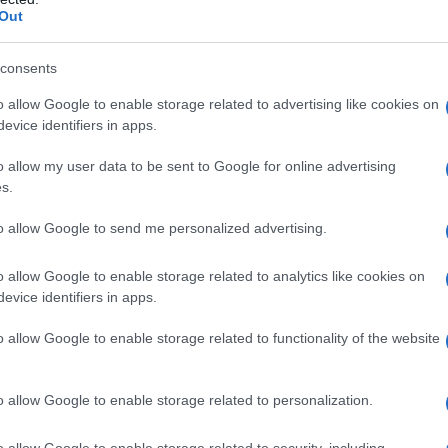
Out
consents
e somministrato a pazienti che presentano una
ensibilità all’atenololo e al clortalidone (o a derivati
o allow Google to enable storage related to advertising like cookies on
ienti. • blocco atrio–ventricolare di 2° e 3° grado;•
evice identifiers in apps.
 • insufficienza cardiaca non controllata; • shock
 della circolazione arteriosa periferica; • Grave
o allow my user data to be sent to Google for online advertising
acidosi metabolica; • feocromocitoma non trattato; •
s.
to allow Google to send me personalized advertising.
o allow Google to enable storage related to analytics like cookies on
evice identifiers in apps.
nti in cui la pressione arteriosa è
e considerato il passaggio diretto dalla monoterapia
antenimento abituale di Tenoretic 100 mg + 25 mg è
o allow Google to enable storage related to functionality of the website
e dei pazienti con ipertensione arteriosa risponde
una compressa al giorno di Tenoretic 100 mg + 25
ta soddisfacente, è necessario associare un altro
o allow Google to enable storage related to personalization.
opolazioni speciali
Uso negli anziani
In questo
ic 100 mg + 25 mg, necessario per esplicare l’azione
o allow Google to enable storage related to security, including