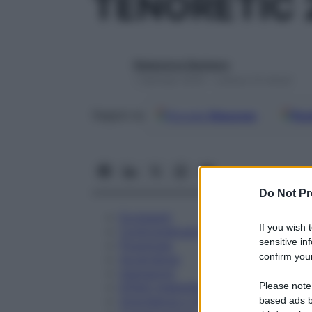
TENORETIC
Redazione Starbene
1 Gennaio 2025 – Lettura 10 minuti
Google
Discover
Fon
Seguici su
Do Not Pr
Eccipienti
If you wish 
Controindicazioni
sensitive in
Posologia
confirm your
Avvertenze
Interazioni
Please note
Effetti Indesiderati
Gravidanza e Allattamento
based ads b