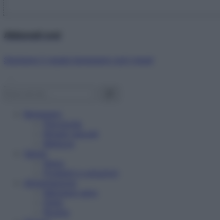
Abbonati ora!
Starbene ti regala benessere ogni mese!
Benessere
Psicologia
Rimedi naturali
Bellezza
Salute
News
Problemi e soluzioni
Alimentazione
Mangiare sano
Diete
Ricette