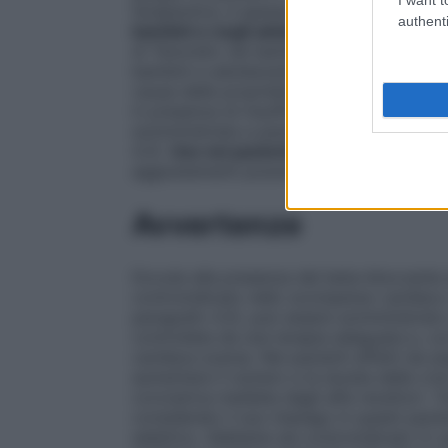
terapeutica, è spesso più basso (Tenoret
authenti
bambini e negli adolescenti (< 18 anni)
N
di Tenoretic nei bambini e negli adolesce
bambini e adolescenti.
Uso nei pazienti 
causa delle proprietà del clortalidone, T
in presenza di insufficienza renale. Pert
somministrata a pazienti con grave compr
4.3).
Uso nei pazienti con compromissione
aggiustamenti posologici nei pazienti co
Avvertenze
Dovute alla presenza del beta–bloccante
controindicato nello scompenso cardiaco
paragrafo 4.3), può essere somministrato 
controllata da una terapia adeguata e, co
cardiaca scarsa. Nei pazienti affetti da 
aumentare il numero e la durata delle cri
coronarica mediata dagli alfa recettori. 
considerato il suo impiego in questi pazie
selettivo. Sebbene sia controindicato in ca