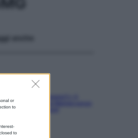
5MG
ggi anche
«Oggi che se magnamo?»: 4
sonal or
ricette facili di Max Mariola senza
ection to
pesare gli ingredienti
nterest-
closed to