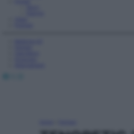
Fitness
Sport
Esercizi
Video
Podcast
Medicina AZ
Farmaci
Calcolatori
Oroscopo
Abbonamenti
Facebook
X
Instagram
Home
»
Farmaci