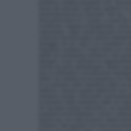
periferica (vedere paragrafo 4.3), Teno
anche dei disordini vascolari periferici di
somministrazione di Tenoretic 100 mg + 2
atrioventricolare di 1° grado, a causa de
modificare i segnali di ipoglicemia, come 
mascherare i segni cardiovascolari di tire
un’azione farmacologica indotta dall’aten
dosaggio nei rari casi in cui compaiono sin
frequenza cardiaca. È importante non int
affetti da cardiopatia ischemica. Nei pazie
allergeni, si può verificare un aggravament
stimoli da parte dell’allergene. Questi p
dosi di adrenalina comunemente impiegate 
affetti da malattia broncospastica non de
di un aumento della resistenza delle vie 
selettivo, tuttavia questa selettività non 
massima cautela, utilizzando eventualment
di aumento della resistenza delle vie res
25 mg deve essere interrotta e, se necess
preparati broncodilatatori (come il salbut
assunti per via orale possono essere pote
oftalmici. Nei pazienti con feocromocito