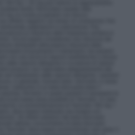
retic 100 mg + 25 mg può indurre un aggravamento
 modesta entità. Particolare cautela nella
5 mg va rivolta ai pazienti con blocco
l suo effetto negativo sul tempo di conduzione. Può
tachicardia, palpitazioni e sudorazione. Può
otossicosi.La riduzione della frequenza cardiaca è
ololo. Dovrà essere considerata una riduzione del
tomi attribuibili all’eccessiva riduzione della
errompere bruscamente il trattamento nei pazienti
nti con una storia di reazioni anafilattiche a diversi
o delle reazioni allergiche in occasione di ripetuti
azienti possono non rispondere adeguatamente alle
nel trattamento delle reazioni allergiche. I pazienti
vono, in generale, ricevere beta– bloccanti, a causa
aeree. L’atenololo è un beta–bloccante beta–1
è assoluta. Pertanto in questi pazienti è necessaria la
e la più bassa dose possibile di Tenoretic. In caso
piratorie, la somministrazione di Tenoretic 100 mg +
ario, deve essere instaurata una terapia con
amolo). Gli effetti sistemici dei beta–bloccanti
nziati dall’uso concomitante di beta–bloccanti
ma Tenoretic deve essere somministrato solo dopo il