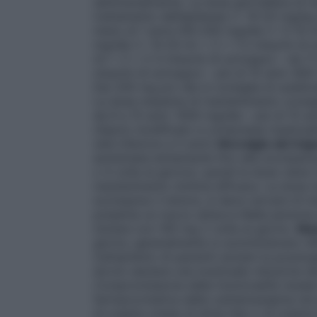
settimanalmente. La dose giornaliera di m
trattamento dell’epilessia (= 10-20 mg/kg 
meno di 1 anno:100-200 mg/die (= 5-10 ml
mg/die (= 10-20 ml = 2 x 1-2 misurini di
ml = 2 x 2-3 misurini di sciroppo) – da 
misurini di sciroppo) – più di 15 anni: 800
Dai 200 mg pro die si consiglia di suddivi
La dose massima di mantenimento consiglia
da 6 a 15 anni: 1000 mg/die – più di 15 
rilascio modificato e compresse masticab
(età inferiore a 5 anni)
Nevralgie del tri
aumentata lentamente fino alla scompars
o 4 volte al giorno); quindi la dose viene
mantenimento minima efficace. La dose 
scomparso il dolore, si deve cercare di i
presenta un nuovo attacco.Nelle persone a
iniziare con 100 mg 2 volte al giorno.
Man
giorno; generalmente si somministrano 40
trattamento di pazienti anziani la posolo
dovrà valutare una eventuale riduzione d
Compromissione della funzionalità renale
farmacocinetica della carbamazepina nei p
di origine cinese di etnia Han o di origine