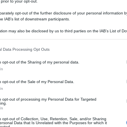
 prior to your opt-out.
rately opt-out of the further disclosure of your personal information by
he IAB’s list of downstream participants.
tion may also be disclosed by us to third parties on the IAB’s List of 
Descrizione tipo ricetta:
RR – RIPETIBILE
 that may further disclose it to other third parties.
10V IN 6MESI
 that this website/app uses one or more Google services and may gath
l Data Processing Opt Outs
Forma farmaceutica:
SCIROPPO
including but not limited to your visit or usage behaviour. You may click 
 to Google and its third-party tags to use your data for below specifi
o opt-out of the Sharing of my personal data.
ogle consent section.
In
ato/Compresse masticabili
Epilessie (psicomotorie o
o opt-out of the Sale of my Personal Data.
che, forme miste, crisi focali). Nevralgie essenziali
lsivi dell’infanzia. Epilessie con le stesse
In
icomotorie o temporali, crisi generalizzate tonico-
ol può essere utilizzato sia in mono sia in politerapia.
to opt-out of processing my Personal Data for Targeted
ing.
male (assenze) e sugli attacchi mioclonici (vedere
In
o opt-out of Collection, Use, Retention, Sale, and/or Sharing
ersonal Data that Is Unrelated with the Purposes for which it
lected.