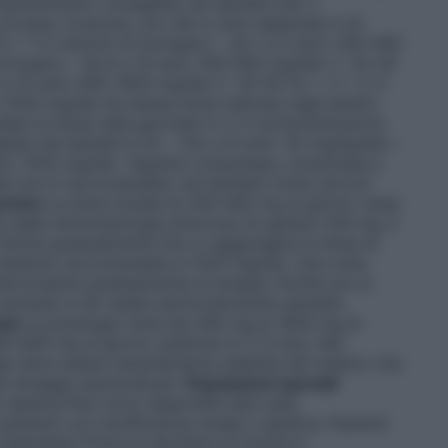
antenimento consigliata nei bambini per il
di peso corporeo, pro die in dosi separate) è di:
 = 1-2 misurini di sciroppo) – da 1 a 5 anni: 200-400
 sciroppo) – da 6 a 10 anni: 400-600 mg/die (= 20-30
11 a 15 anni: 600-1000 mg/die (= 30-50 ml = 3 x 2-3
-1200 mg/die (la stessa dose indicata negli adulti).
dere la dose nella giornata in 2-3 somministrazioni.
ta nei bambini è di: – fino a 6 anni: 35 mg/kg/die –
anni: 1200 mg/die. Tegretol compresse, compresse a
ili non è raccomandato nei bambini molto piccoli
gemino
La dose iniziale di 200-400 mg al giorno viene
a della sintomatologia dolorosa (in genere 200 mg 3
 ridotta gradualmente fino a raggiungere la dose di
massima raccomandata è 1200 mg/die. Una volta
nterrompere gradualmente la terapia, finchè non si
nziane e nei malati particolarmente sensibili,
ia
La posologia varia dai 400 mg ai 1600 mg al
0-600 mg al giorno suddivisi in 2-3 dosi. Nel
gia deve essere attentamente stabilita dal medico che
ei dosaggi sopraindicati.
Popolazioni speciali
/ epatica
Non sono disponibili dati sulla
azienti con insufficienza renale o epatica.
Pazienti
 tailandese
Prima di decidere di iniziare il