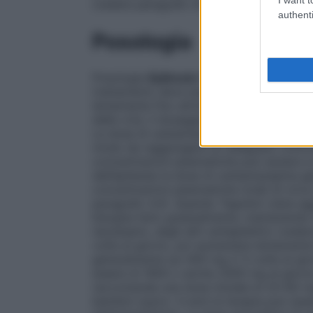
(vedere paragrafo 4.5). – Generalmente co
authenti
Posologia
Posologia
Epilessia
Dove possibile Tegret
trattamento deve essere iniziato con bas
lentamente fino all’ottenimento dell’effe
delle crisi, il dosaggio può essere diminu
La dose di carbamazepina deve essere reg
modo da raggiungere un adeguato controll
concentrazioni plasmatiche può aiutare a 
dell’epilessia la dose di carbamazepina 
concentrazioni plasmatiche totali di circ
paragrafo 4.4). Quando Tegretol viene agg
bisogna farlo gradualmente, mantenendo la
necessario, degli altri antiepilettici (vede
volte al giorno, poi aumentare lentamente
generalmente sui 400 mg 2-3 volte al giorn
essere di 1600 o anche 2000 mg al giorn
raccomanda una dose iniziale di 20-60 mg
bambini sopra i 4 anni la terapia può es