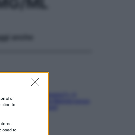
0MG/ML
ggi anche
«Oggi che se magnamo?»: 4
sonal or
ricette facili di Max Mariola senza
ection to
pesare gli ingredienti
nterest-
closed to