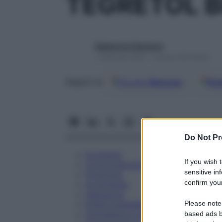
TEGRETOL B
Redazione Starbene
1 Gennaio 2025 – Lettura 39 minuti
Google
Discover
Fon
Seguici su
Do Not Pr
Eccipienti
If you wish 
Controindicazioni
sensitive in
Posologia
confirm your
Avvertenze
Interazioni
Please note
Effetti Indesiderati
Gravidanza e Allattamento
based ads b