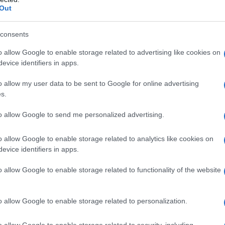
Out
a microcristallina; carmellosa sodica; silice colloidale
ilascio modificato da 200 mg e 400 mg
Silice
consents
ilcellulosa; cellulosa microcristallina; poliacrilato
o allow Google to enable storage related to advertising like cookies on
carmellosa sodica; talco; ipromellosa;
olio di ricino
evice identifiers in apps.
osso; ferro ossido giallo; titanio diossido.
Compresse
idra; aroma menta-ciliegia; eritrosina; gelatina;
o allow my user data to be sent to Google for online advertising
is; carbossimetilamido sodico A; acido stearico;
olietilenglicole stearato; cellulosa
s.
lo
70% (non cristallizzabile);
metile
sibenzoato
; saccarina sodica; idrossietilcellulosa;
to allow Google to send me personalized advertising.
 caramello; acqua depurata.
o allow Google to enable storage related to analytics like cookies on
evice identifiers in apps.
o allow Google to enable storage related to functionality of the website
i a struttura simile (es. antidepressivi triciclici) o ad
paragrafo 6.1. – Pazienti con blocco atrioventricolare.
dollare. – Pazienti con anamnesi di porfirie epatiche
o allow Google to enable storage related to personalization.
 variegata, porfiria cutanea tarda). – È controindicata
bitori delle monoaminossidasi (IMAO) e Tegretol
o allow Google to enable storage related to security, including