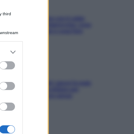
 third
Perché la pressione con il caldo
scende e sale all’improvviso: cosa
succede alle donne e cosa fare
Downstream
subito
er and store
to grant or
ed purposes
Doccia, lavarsi tutti i giorni fa male
alla pelle? I miti da sfatare per
proteggerla davvero senza
stressarla