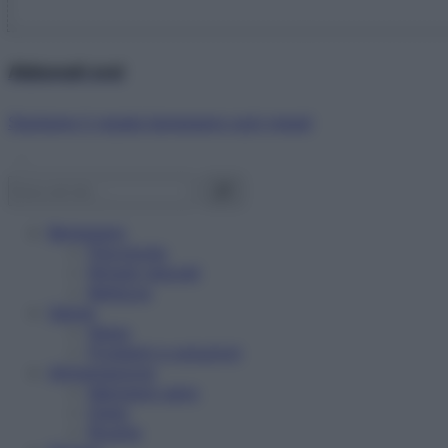
Abbonati ora!
Starbene ti regala benessere ogni mese!
Benessere
Psicologia
Rimedi naturali
Bellezza
Salute
News
Problemi e soluzioni
Alimentazione
Mangiare sano
Diete
Ricette