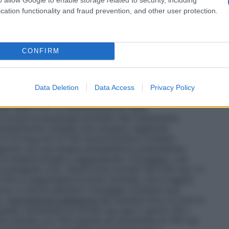
ntroindicato in gravidanza e durante l’allattamento.
cation functionality and fraud prevention, and other user protection.
CONFIRM
ol deve essere somministrato in monoterapia. Il
se dosi giornaliere, che devono essere aumentate
tto ottimale. Dopo aver ottenuto un buon controllo
ito molto gradualmente fino al minimo livello efficace.
Data Deletion
Data Access
Privacy Policy
olata in base alle esigenze del singolo paziente in
o delle crisi. La determinazione delle
trovare la posologia ottimale. Nel trattamento
generalmente richiede che vengano raggiunte
a 4-12 mcg /ml (17-50 micromoli/litro) (vedere
iunto ad una terapia antiepilettica preesistente,
 terapia iniziale e aggiustando il dosaggio, ove
re paragrafo 4.5).
Adulti
Dose iniziale 100-200 mg 1-2
 fino a raggiungere la dose ottimale, che si aggira
o. In alcuni pazienti il dosaggio richiesto può
o.
Popolazione pediatrica
Nei bambini fino a 4 anni si
/die, aumentata di 20-60 mg ogni 2 giorni. Per i
sere iniziata con 100 mg/die ed aumentata di 100 mg