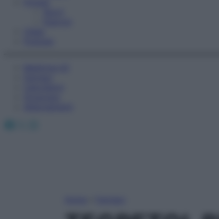
Fitness
Sport
Esercizi
Video
Podcast
Medicina AZ
Farmaci
Calcolatori
Oroscopo
Abbonamenti
Facebook
X
Instagram
Home
»
Farmaci