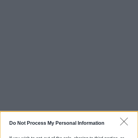
Do Not Process My Personal Information