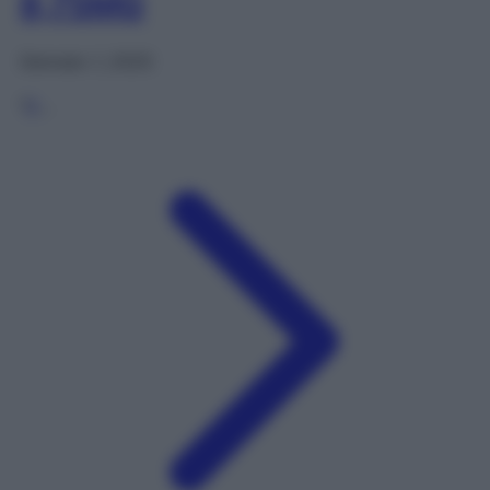
8,75MG
Gennaio 1, 2025
1
2
…