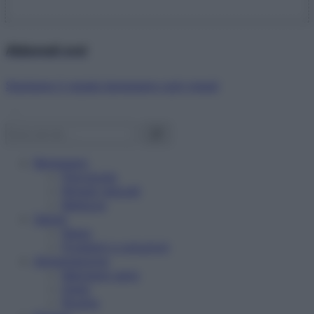
Abbonati ora!
Starbene ti regala benessere ogni mese!
Benessere
Psicologia
Rimedi naturali
Bellezza
Salute
News
Problemi e soluzioni
Alimentazione
Mangiare sano
Diete
Ricette