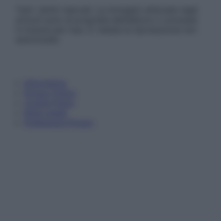
Tutti i diritti riservati. Le immagini utilizzate negli
articoli sono di proprietà dell’editore o concesse
in licenza per l’uso. È vietata la riproduzione non
autorizzata.
Informativa
Privacy Policy
Cookie Policy
Note Legali
Preferenze Privacy