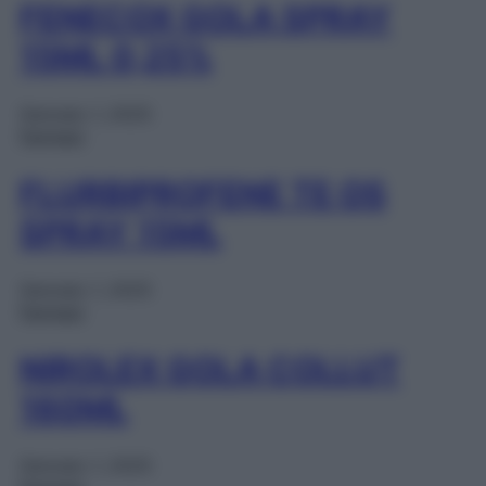
FENECOX GOLA SPRAY
15ML 0,25%
Gennaio 1, 2025
Farmaci
FLURBIPROFENE TE OS
SPRAY 15ML
Gennaio 1, 2025
Farmaci
NIROLEX GOLA COLLUT
160ML
Gennaio 1, 2025