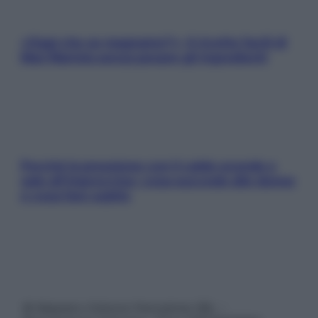
«Oggi che se magnamo?»: 4 ricette facili di
Max Mariola senza pesare gli ingredienti
Perché la pressione con il caldo scende e
sale all’improvviso: cosa succede alle donne
e cosa fare subito
© Belpietro Edizioni Periodiche SRL –