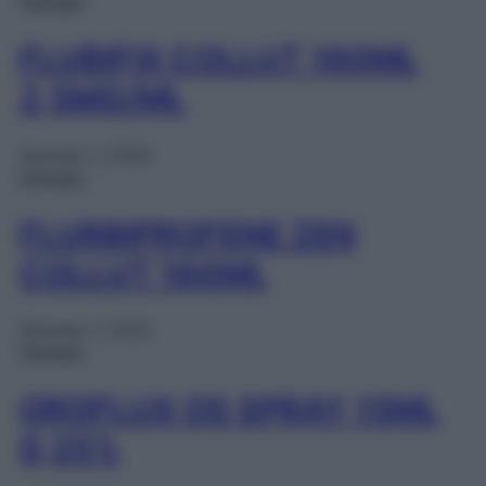
Farmaci
FLUBIFIX COLLUT 160ML
2,5MG/ML
Gennaio 1, 2025
Farmaci
FLURBIPROFENE ZEN
COLLUT 160ML
Gennaio 1, 2025
Farmaci
OROFLUX OS SPRAY 15ML
0,25%