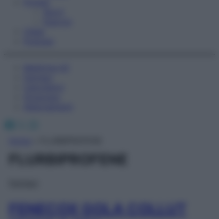
Fitness
Sport
Esercizi
Video
Podcast
Medicina AZ
Farmaci
Calcolatori
Oroscopo
Abbonamenti
Facebook
X
Instagram
Home
»
FLURBIPROFENE
FLURBIPROFENE
Farmaci
FENECOX GOLA COLLUT