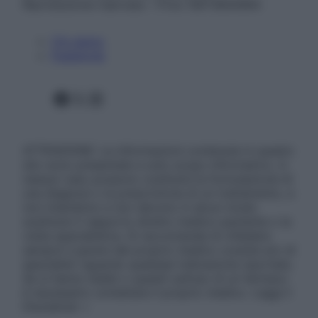
Riproduzione riservata – P.Iva 13673600964
Chi siamo
Pubblicità
Facebook
X
Instagram
ATTENZIONE: Le informazioni contenute in questo
sito sono presentate a solo scopo informativo, in
nessun caso possono costituire la formulazione di
una diagnosi o la prescrizione di un trattamento, e
non intendono e non devono in alcun modo
sostituire il rapporto diretto medico-paziente o la
visita specialistica. Si raccomanda di chiedere
sempre il parere del proprio medico curante e/o di
specialisti riguardo qualsiasi indicazione riportata.
Se si hanno dubbi o quesiti sull’uso di un farmaco
è necessario contattare il proprio medico. Leggi il
Disclaimer »