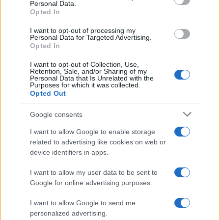
Personal Data.
not limited to your visit or usage behaviour. You may click to
Opted In
grant or deny consent to Google and its third-party tags to
use your data for below specified purposes in below Google
I want to opt-out of processing my
consent section.
Personal Data for Targeted Advertising.
Opted In
I want to opt-out of Collection, Use,
Retention, Sale, and/or Sharing of my
Personal Data that Is Unrelated with the
Purposes for which it was collected.
Opted Out
Google consents
I want to allow Google to enable storage
related to advertising like cookies on web or
device identifiers in apps.
I want to allow my user data to be sent to
Google for online advertising purposes.
I want to allow Google to send me
personalized advertising.