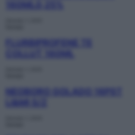
160ML0,25%
Gennaio 1, 2025
Farmaci
FLURBIPROFENE TE
COLLUT 160ML
Gennaio 1, 2025
Farmaci
NEOBORO GOLADO 16PST
LI&MI S/Z
Gennaio 1, 2025
Farmaci