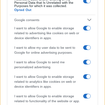
Personal Data that Is Unrelated with the
Purposes for which it was collected.
Opted Out
Google consents
I want to allow Google to enable storage
related to advertising like cookies on web or
device identifiers in apps.
I want to allow my user data to be sent to
Google for online advertising purposes.
I want to allow Google to send me
personalized advertising.
I want to allow Google to enable storage
related to analytics like cookies on web or
device identifiers in apps.
I want to allow Google to enable storage
related to functionality of the website or app.