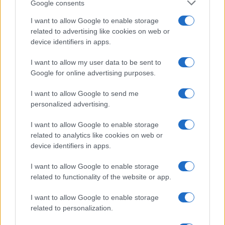
Google consents
I want to allow Google to enable storage
related to advertising like cookies on web or
device identifiers in apps.
I want to allow my user data to be sent to
Google for online advertising purposes.
I want to allow Google to send me
personalized advertising.
I want to allow Google to enable storage
related to analytics like cookies on web or
device identifiers in apps.
I want to allow Google to enable storage
related to functionality of the website or app.
I want to allow Google to enable storage
related to personalization.