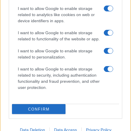
I want to allow Google to enable storage
related to analytics like cookies on web or
device identifiers in apps.
I want to allow Google to enable storage
related to functionality of the website or app.
I want to allow Google to enable storage
related to personalization.
I want to allow Google to enable storage
related to security, including authentication
functionality and fraud prevention, and other
user protection.
CONFIRM
Data Deletion
Data Access
Privacy Policy