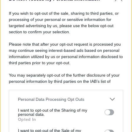
If you wish to opt-out of the sale, sharing to third parties, or
processing of your personal or sensitive information for
targeted advertising by us, please use the below opt-out
section to confirm your selection.
Please note that after your opt-out request is processed you
may continue seeing interest-based ads based on personal
information utilized by us or personal information disclosed to
third parties prior to your opt-out.
You may separately opt-out of the further disclosure of your
personal information by third parties on the IAB’s list of
downstream participants.
Personal Data Processing Opt Outs
This information may also be disclosed by us to third parties
on the IAB’s List of Downstream Participants that may further
I want to opt-out of the Sharing of my
disclose it to other third parties.
personal data.
Opted In
Please note that this website/app uses one or more Google
services and may gather and store information including but
I want to opt-out of the Sale of my