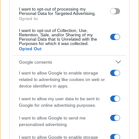
use your data for below specified purposes in below Google
I want to opt-out of processing my
consent section.
Personal Data for Targeted Advertising.
Opted In
I want to opt-out of Collection, Use,
Retention, Sale, and/or Sharing of my
Personal Data that Is Unrelated with the
Purposes for which it was collected.
Opted Out
Google consents
I want to allow Google to enable storage
related to advertising like cookies on web or
device identifiers in apps.
I want to allow my user data to be sent to
Google for online advertising purposes.
I want to allow Google to send me
personalized advertising.
I want to allow Google to enable storage