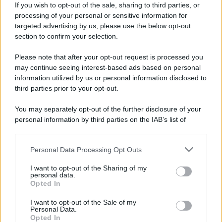
If you wish to opt-out of the sale, sharing to third parties, or
processing of your personal or sensitive information for
targeted advertising by us, please use the below opt-out
section to confirm your selection.
Please note that after your opt-out request is processed you
may continue seeing interest-based ads based on personal
information utilized by us or personal information disclosed to
third parties prior to your opt-out.
You may separately opt-out of the further disclosure of your
personal information by third parties on the IAB’s list of
downstream participants.
Personal Data Processing Opt Outs
This information may also be disclosed by us to third parties
on the IAB’s List of Downstream Participants that may further
I want to opt-out of the Sharing of my
disclose it to other third parties.
personal data.
Opted In
Please note that this website/app uses one or more Google
services and may gather and store information including but
I want to opt-out of the Sale of my
Personal Data.
not limited to your visit or usage behaviour. You may click to
Opted In
grant or deny consent to Google and its third-party tags to