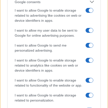
Google consents
I want to allow Google to enable storage
related to advertising like cookies on web or
device identifiers in apps.
I want to allow my user data to be sent to
Google for online advertising purposes.
I want to allow Google to send me
personalized advertising.
I want to allow Google to enable storage
related to analytics like cookies on web or
device identifiers in apps.
I want to allow Google to enable storage
related to functionality of the website or app.
I want to allow Google to enable storage
related to personalization.