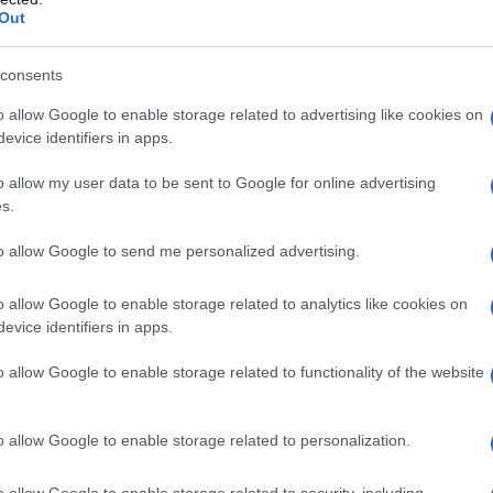
Out
consents
o allow Google to enable storage related to advertising like cookies on
evice identifiers in apps.
per infusione endovenosa.
Trattamento della
o allow my user data to be sent to Google for online advertising
ione extracellulare)
Adulti e adolescenti
: da 500 ml a
s.
 a 12 anni di età)
: da 20 a 100 ml nelle 24 ore e per
 del peso corporeo totale. Il dosaggio dovrà essere
to allow Google to send me personalized advertising.
sufficienza renale.
Trattamento del deficit di sodio
zioni cliniche, quadro elettrolitico e osmolarità, ed è
o allow Google to enable storage related to analytics like cookies on
Il deficit teorico di sodio può essere calcolato
evice identifiers in apps.
mEq) = (140 – P) x V P = concentrazione plasmatica
corporea (pari al 60% del peso corporeo per i
 donne adulte, 50% e 45% rispettivamente per gli
o allow Google to enable storage related to functionality of the website
 di grave deplezione sodica e nel trattamento di gravi
mministrare soluzioni ipertoniche di sodio cloruro in
matica di sodio di 1-2 mmol/l/ora. Porre attenzione
o allow Google to enable storage related to personalization.
l/l nelle 24 ore e le 18 mmol/l nelle 48 ore. Nel
d in particolare le soluzioni allo 0,9%, siano utilizzate
o allow Google to enable storage related to security, including