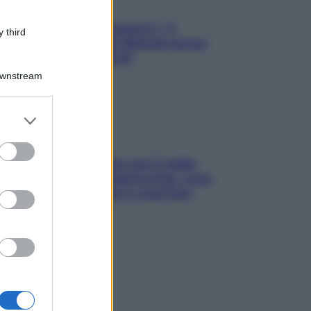
«Oggi che se magnamo?»: 4
 third
ricette facili di Max Mariola senza
pesare gli ingredienti
Downstream
er and store
to grant or
ed purposes
Perché la pressione con il caldo
scende e sale all’improvviso: cosa
succede alle donne e cosa fare
subito