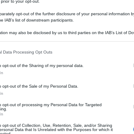
 prior to your opt-out.
rately opt-out of the further disclosure of your personal information by
he IAB’s list of downstream participants.
tion may also be disclosed by us to third parties on the IAB’s List of 
Descrizione tipo ricetta:
SOP – NON
 that may further disclose it to other third parties.
RICHIESTA
 that this website/app uses one or more Google services and may gath
l Data Processing Opt Outs
Forma farmaceutica:
SOLUZIONE PER
including but not limited to your visit or usage behaviour. You may click 
INFUSIONE
 to Google and its third-party tags to use your data for below specifi
o opt-out of the Sharing of my personal data.
ogle consent section.
In
o opt-out of the Sale of my Personal Data.
In
to opt-out of processing my Personal Data for Targeted
ing.
In
o opt-out of Collection, Use, Retention, Sale, and/or Sharing
ersonal Data that Is Unrelated with the Purposes for which it
lected.