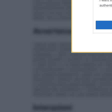
come soluzioni diluenti per la somminist
authenti
preventivamente diluiti, verificare preven
cloruro e la sua concentrazione più idon
diluire. Se la concentrazione non è indicat
Avvertenze
I sali di sodio devono essere somministrat
insufficienza cardiaca, edema periferico o
eclampsia, o altre condizioni associate al
grande cautela in pazienti con scompenso
in stati clinici in cui esiste edema con ri
corticosteroidei o corticotropinici. La s
può causare ipokaliemia. Usare con caute
monitorare il bilancio dei fluidi, gli elettr
La soluzione deve essere limpida, incolore 
l’apertura del contenitore. Il contenitore
l’eventuale residuo non può essere utilizz
Interazioni