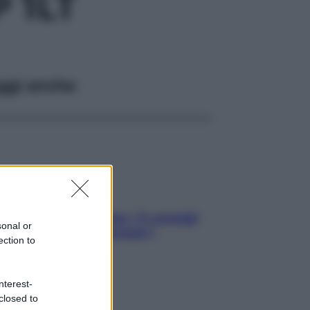
 1LT
ggi anche
Sicurezza al volante: i 5 consigli
sonal or
dell’ex pilota di Formula 1
ection to
nterest-
closed to