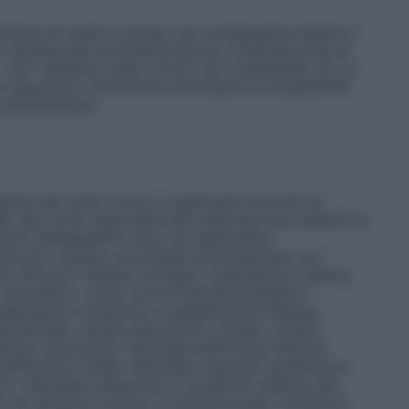
itenzione di sodio e acqua, con conseguente edema e
re cautela nella somministrazione contemporanea di
r. 4.4). Sebbene sodio cloruro sia compatibile con un
 è opportuno verificarne comunque la compatibilità
-somministrare.
iderati del sodio cloruro, organizzati secondo la
 Non sono disponibili dati sufficienti per stabilire la
rdini dell’equilibrio idrico ed elettrolitico
(che può causare una perdita di bicarbonati con
ema nervoso
Cefalea, vertigini, irrequietezza, febbre,
e, convulsioni, coma, morte
Disturbi psichiatrici
espiratorie, toraciche e mediastiniche
Dispnea,
tinali
Sete, ridotta salivazione, nausea, vomito,
diache
Tachicardia.
Patologie dell’occhio
Ridotta
nsufficienza renale.
Patologie vascolari
Ipotensione,
ico.
Patologie sistemiche e condizioni relative alla
to di infusione, dolore o reazione locale, irritazione