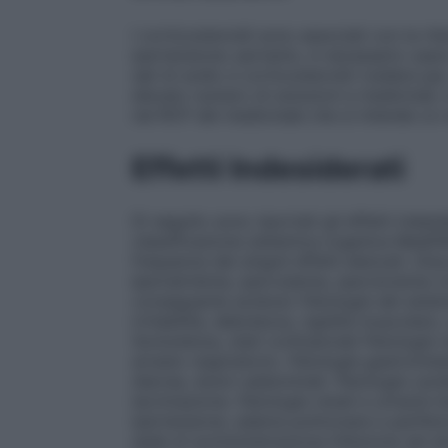
I corticosteroidi sono associati con la r
ipertensione: pertanto, è necessario usa
sali di sodio e corticosteroidi (vedere pa
elevato numero di soluzioni e medicinali,
nel RCP del medicinale che si intende co
Effetti Indesiderati
Di seguito sono riportati gli effetti indes
classificazione sistemica organica MedDRA.
frequenza dei singoli effetti elencati.
Diso
Ipernatriemia, ipervolemia, ipercloremia 
conseguente acidosi)
Patologie del sist
irritabilità, debolezza, rigidità muscolar
Sonnolenza, stati confusionali
Patologie r
arresto respiratorio.
Patologie gastrointes
diarrea, dolori addominali.
Patologie car
lacrimazione.
Patologie renali e urinarie
I
ipertensione, edema polmonare e perifer
sede di somministrazione
Infezione nel si