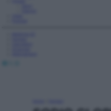
Fitness
Sport
Esercizi
Video
Podcast
Medicina AZ
Farmaci
Calcolatori
Oroscopo
Abbonamenti
Facebook
X
Instagram
Home
»
Farmaci