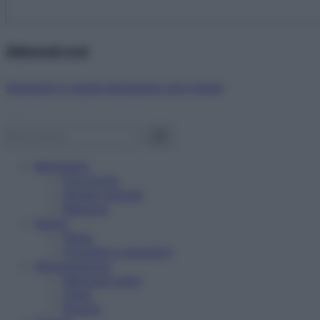
Abbonati ora!
Starbene ti regala benessere ogni mese!
Benessere
Psicologia
Rimedi naturali
Bellezza
Salute
News
Problemi e soluzioni
Alimentazione
Mangiare sano
Diete
Ricette