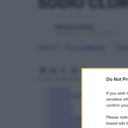
SODIO CLOR
Redazione Starbene
1 Gennaio 2025 – Lettura 4 minuti
Google
Discover
Fon
Seguici su
Do Not Pr
Eccipienti
If you wish 
Controindicazioni
sensitive in
Posologia
confirm your
Avvertenze
Interazioni
Please note
Effetti Indesiderati
Gravidanza e Allattamento
based ads b