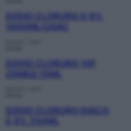
Farmaci
SODIO CLORURO 0,9%
1000ML12SAC
Gennaio 1, 2025
Farmaci
SODIO CLORURO 10F
20MEQ 10ML
Gennaio 1, 2025
Farmaci
SODIO CLORURO DIACO
0,9% 250ML