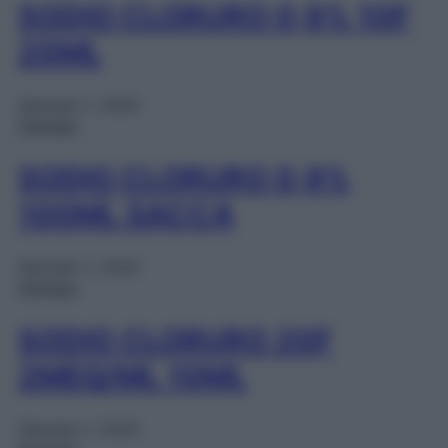
SODIO CLORURO 0,9% 10F
20ML
Gennaio 1, 2025
Farmaci
SODIO CLORURO 0,9%
100ML SACCA
Gennaio 1, 2025
Farmaci
SODIO CLORURO 20F
2MEQ/ML 10ML
Gennaio 1, 2025