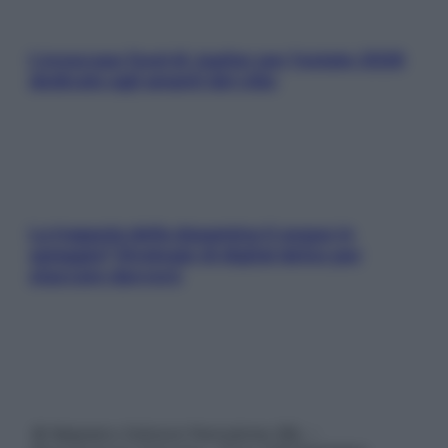
L’oroscopo food di Jupiter per l’estate 2026
dedicato agli amanti del cibo
La trappola della dopamina ti segue in
spiaggia? Strategie di digital detox per
staccare davvero
© Belpietro Edizioni Periodiche SRL –