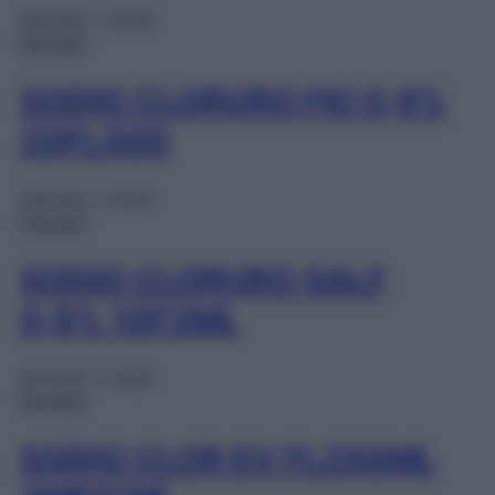
Gennaio 1, 2025
Farmaci
SODIO CLORURO FKI 0,9%
20FL500
Gennaio 1, 2025
Farmaci
SODIO CLORURO SALF
0,9% 10F2ML
Gennaio 1, 2025
Farmaci
SODIO CLOR EV FL250ML