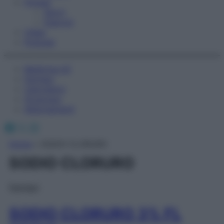
Fitness
Sport
Esercizi
Video
Podcast
Medicina AZ
Farmaci
Calcolatori
Oroscopo
Abbonamenti
Facebook
X
Instagram
Home
»
SODIO CLORURO
SODIO CLORURO
Farmaci
SODIO CLORURO 3% FL