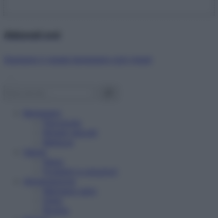
Abbonati ora!
Starbene ti regala benessere ogni mese!
Benessere
Psicologia
Rimedi naturali
Bellezza
Salute
News
Problemi e soluzioni
Alimentazione
Mangiare sano
Diete
Ricette