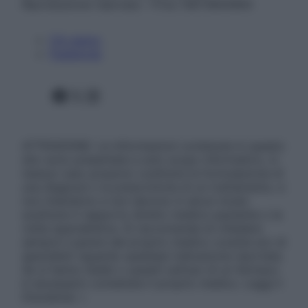
Riproduzione riservata – P.Iva 13673600964
Chi siamo
Pubblicità
Facebook
X
Instagram
ATTENZIONE: Le informazioni contenute in questo
sito sono presentate a solo scopo informativo, in
nessun caso possono costituire la formulazione di
una diagnosi o la prescrizione di un trattamento, e
non intendono e non devono in alcun modo
sostituire il rapporto diretto medico-paziente o la
visita specialistica. Si raccomanda di chiedere
sempre il parere del proprio medico curante e/o di
specialisti riguardo qualsiasi indicazione riportata.
Se si hanno dubbi o quesiti sull’uso di un farmaco
è necessario contattare il proprio medico. Leggi il
Disclaimer »