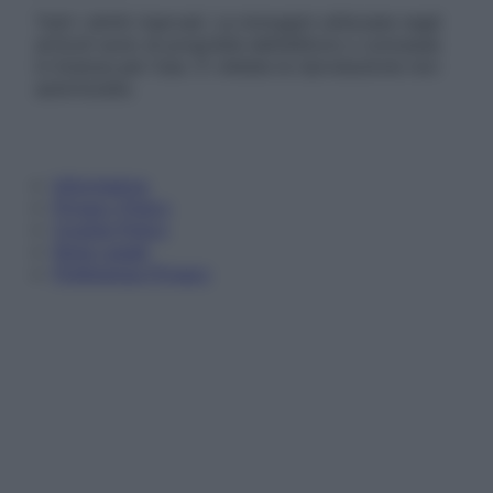
Tutti i diritti riservati. Le immagini utilizzate negli
articoli sono di proprietà dell’editore o concesse
in licenza per l’uso. È vietata la riproduzione non
autorizzata.
Informativa
Privacy Policy
Cookie Policy
Note Legali
Preferenze Privacy