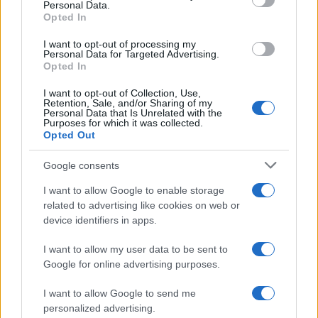
Personal Data.
not limited to your visit or usage behaviour. You may click to
Opted In
grant or deny consent to Google and its third-party tags to
use your data for below specified purposes in below Google
I want to opt-out of processing my
consent section.
Personal Data for Targeted Advertising.
Opted In
I want to opt-out of Collection, Use,
Retention, Sale, and/or Sharing of my
Personal Data that Is Unrelated with the
Purposes for which it was collected.
Opted Out
Google consents
I want to allow Google to enable storage
related to advertising like cookies on web or
device identifiers in apps.
I want to allow my user data to be sent to
Google for online advertising purposes.
I want to allow Google to send me
personalized advertising.