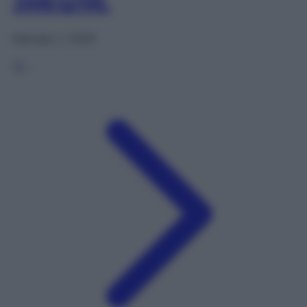
3MEQ/ML
Gennaio 1, 2025
1
2
…